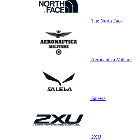
The North Face
Aeronautica Militare
Salewa
2XU