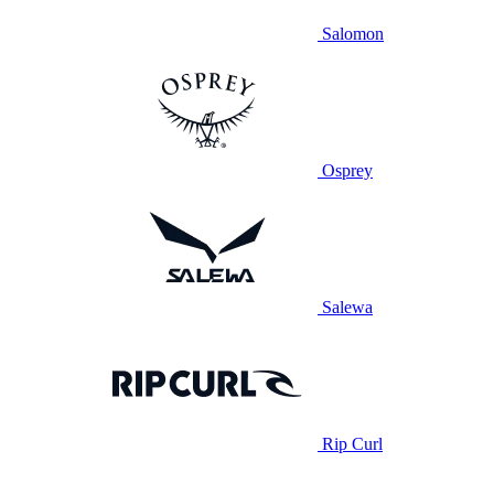
Salomon
Osprey
Salewa
Rip Curl