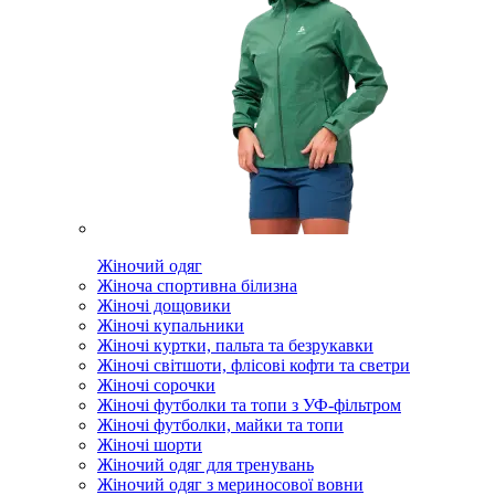
Жіночий одяг
Жіноча спортивна білизна
Жіночі дощовики
Жіночі купальники
Жіночі куртки, пальта та безрукавки
Жіночі світшоти, флісові кофти та светри
Жіночі сорочки
Жіночі футболки та топи з УФ-фільтром
Жіночі футболки, майки та топи
Жіночі шорти
Жіночий одяг для тренувань
Жіночий одяг з мериносової вовни