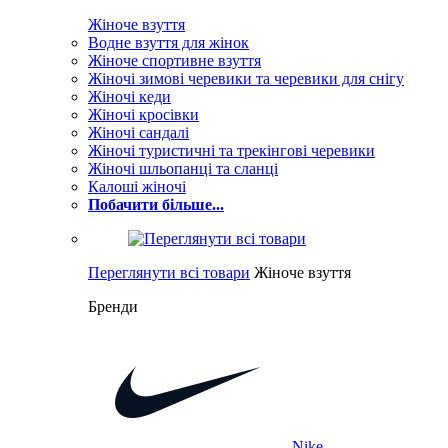
Жіноче взуття
Водне взуття для жінок
Жіноче спортивне взуття
Жіночі зимові черевики та черевики для снігу
Жіночі кеди
Жіночі кросівки
Жіночі сандалі
Жіночі туристичні та трекінгові черевики
Жіночі шльопанці та сланці
Калоші жіночі
Побачити більше...
Переглянути всі товари
Жіноче взуття
Бренди
Nike