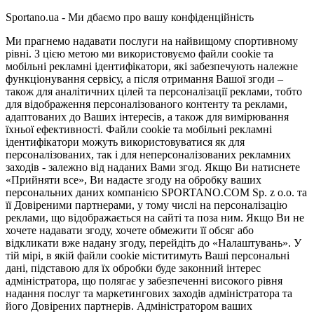
Sportano.ua - Ми дбаємо про вашу конфіденційність
Ми прагнемо надавати послуги на найвищому спортивному
рівні. З цією метою ми використовуємо файли cookie та
мобільні рекламні ідентифікатори, які забезпечують належне
функціонування сервісу, а після отримання Вашої згоди –
також для аналітичних цілей та персоналізації реклами, тобто
для відображення персоналізованого контенту та реклами,
адаптованих до Ваших інтересів, а також для вимірювання
їхньої ефективності. Файли cookie та мобільні рекламні
ідентифікатори можуть використовуватися як для
персоналізованих, так і для неперсоналізованих рекламних
заходів - залежно від наданих Вами згод. Якщо Ви натиснете
«Прийняти все», Ви надасте згоду на обробку ваших
персональних даних компанією SPORTANO.COM Sp. z o.o. та
її Довіреними партнерами, у тому числі на персоналізацію
реклами, що відображається на сайті та поза ним. Якщо Ви не
хочете надавати згоду, хочете обмежити її обсяг або
відкликати вже надану згоду, перейдіть до «Налаштувань». У
тій мірі, в якій файли cookie міститимуть Ваші персональні
дані, підставою для їх обробки буде законний інтерес
адміністратора, що полягає у забезпеченні високого рівня
надання послуг та маркетингових заходів адміністратора та
його Довірених партнерів. Адміністратором ваших