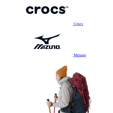
Crocs
Mizuno