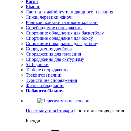
Каски
Кімоно
Ласти для дайвінгу та підводного плавання
Лижні черевики жіночі
Роликові ковзани та інлайн-ковзани
Сноубордичне спорядження
Спортивне обладнання для баскетболу
Спортивне обладнання для боксу
Спортивне обладнання для футболу
Спорядження для йоги
Спорядження для плавання
Спорядження для скітуризму
SUP дошки
Тенісне спорядження
Трекінгові палиці
Туристичне спорядження
Фітнес-обладнання
Побачити більше...
Переглянути всі товари
Спортивне спорядження
Бренди