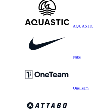
AQUASTIC
Nike
OneTeam