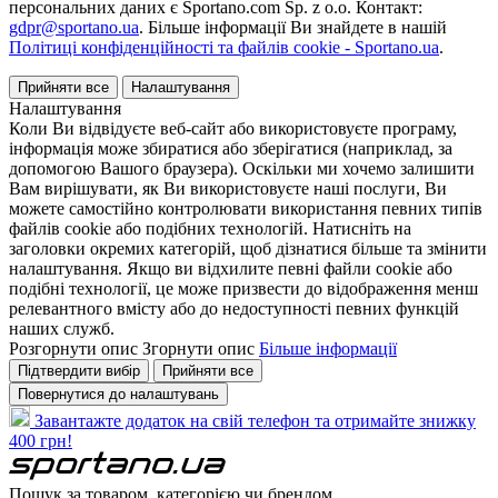
персональних даних є Sportano.com Sp. z o.o. Контакт:
gdpr@sportano.ua
. Більше інформації Ви знайдете в нашій
Політиці конфіденційності та файлів cookie - Sportano.ua
.
Прийняти все
Налаштування
Налаштування
Коли Ви відвідуєте веб-сайт або використовуєте програму,
інформація може збиратися або зберігатися (наприклад, за
допомогою Вашого браузера). Оскільки ми хочемо залишити
Вам вирішувати, як Ви використовуєте наші послуги, Ви
можете самостійно контролювати використання певних типів
файлів cookie або подібних технологій. Натисніть на
заголовки окремих категорій, щоб дізнатися більше та змінити
налаштування. Якщо ви відхилите певні файли cookie або
подібні технології, це може призвести до відображення менш
релевантного вмісту або до недоступності певних функцій
наших служб.
Розгорнути опис
Згорнути опис
Більше інформації
Підтвердити вибір
Прийняти все
Повернутися до налаштувань
Завантажте додаток на свій телефон та отримайте знижку
400 грн!
Пошук за товаром, категорією чи брендом