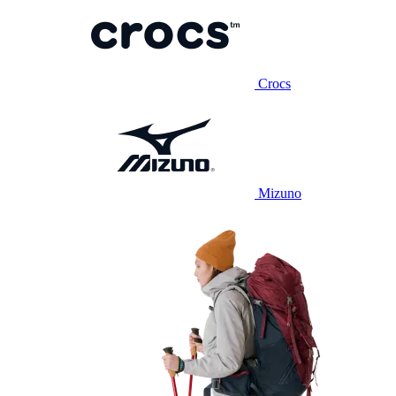
Crocs
Mizuno