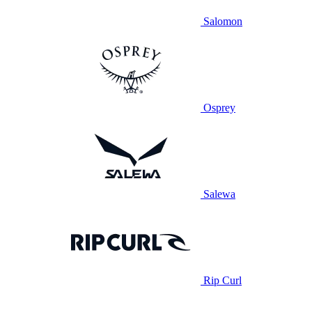
Salomon
Osprey
Salewa
Rip Curl