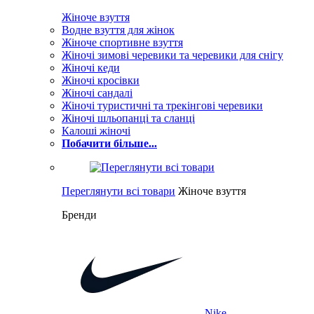
Жіноче взуття
Водне взуття для жінок
Жіноче спортивне взуття
Жіночі зимові черевики та черевики для снігу
Жіночі кеди
Жіночі кросівки
Жіночі сандалі
Жіночі туристичні та трекінгові черевики
Жіночі шльопанці та сланці
Калоші жіночі
Побачити більше...
Переглянути всі товари
Жіноче взуття
Бренди
Nike