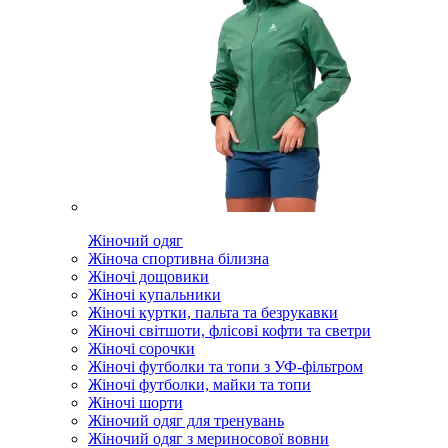
Жіночий одяг
Жіноча спортивна білизна
Жіночі дощовики
Жіночі купальники
Жіночі куртки, пальта та безрукавки
Жіночі світшоти, флісові кофти та светри
Жіночі сорочки
Жіночі футболки та топи з УФ-фільтром
Жіночі футболки, майки та топи
Жіночі шорти
Жіночий одяг для тренувань
Жіночий одяг з мериносової вовни