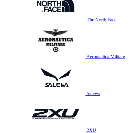
The North Face
Aeronautica Militare
Salewa
2XU