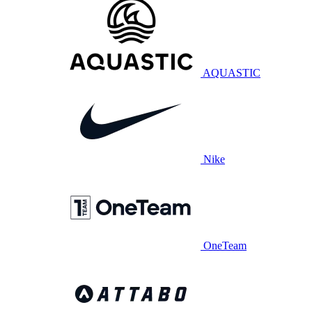
AQUASTIC
Nike
OneTeam