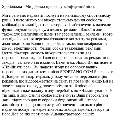
Sportano.ua - Ми дбаємо про вашу конфіденційність
Ми прагнемо надавати послуги на найвищому спортивному
рівні. З цією метою ми використовуємо файли cookie та
мобільні рекламні ідентифікатори, які забезпечують належне
функціонування сервісу, а після отримання Вашої згоди –
також для аналітичних цілей та персоналізації реклами, тобто
для відображення персоналізованого контенту та реклами,
адаптованих до Ваших інтересів, а також для вимірювання
їхньої ефективності. Файли cookie та мобільні рекламні
ідентифікатори можуть використовуватися як для
персоналізованих, так і для неперсоналізованих рекламних
заходів - залежно від наданих Вами згод. Якщо Ви натиснете
«Прийняти все», Ви надасте згоду на обробку ваших
персональних даних компанією SPORTANO.COM Sp. z o.o. та
її Довіреними партнерами, у тому числі на персоналізацію
реклами, що відображається на сайті та поза ним. Якщо Ви не
хочете надавати згоду, хочете обмежити її обсяг або
відкликати вже надану згоду, перейдіть до «Налаштувань». У
тій мірі, в якій файли cookie міститимуть Ваші персональні
дані, підставою для їх обробки буде законний інтерес
адміністратора, що полягає у забезпеченні високого рівня
надання послуг та маркетингових заходів адміністратора та
його Довірених партнерів. Адміністратором ваших