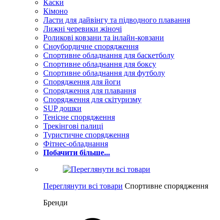
Каски
Кімоно
Ласти для дайвінгу та підводного плавання
Лижні черевики жіночі
Роликові ковзани та інлайн-ковзани
Сноубордичне спорядження
Спортивне обладнання для баскетболу
Спортивне обладнання для боксу
Спортивне обладнання для футболу
Спорядження для йоги
Спорядження для плавання
Спорядження для скітуризму
SUP дошки
Тенісне спорядження
Трекінгові палиці
Туристичне спорядження
Фітнес-обладнання
Побачити більше...
Переглянути всі товари
Спортивне спорядження
Бренди