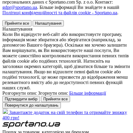
персональних даних є Sportano.com Sp. z o.o. Контакт:
gdpr@sportano.ua
. Більше інформації Ви знайдете в нашій
Політиці конфіденційності та файлів cookie - Sportano.ua
.
Прийняти все
Налаштування
Налаштування
Коли Ви відвідуєте веб-сайт або використовуєте програму,
інформація може збиратися або зберігатися (наприклад, за
допомогою Вашого браузера). Оскільки ми хочемо залишити
Вам вирішувати, як Ви використовуєте наші послуги, Ви
можете самостійно контролювати використання певних типів
файлів cookie або подібних технологій. Натисніть на
заголовки окремих категорій, щоб дізнатися більше та змінити
налаштування. Якщо ви відхилите певні файли cookie або
подібні технології, це може призвести до відображення менш
релевантного вмісту або до недоступності певних функцій
наших служб.
Розгорнути опис
Згорнути опис
Більше інформації
Підтвердити вибір
Прийняти все
Повернутися до налаштувань
Завантажте додаток на свій телефон та отримайте знижку
400 грн!
Пошук за товаром, категорією чи брендом