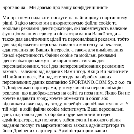
Sportano.ua - Ми дбаємо про вашу конфіденційність
Ми прагнемо надавати послуги на найвищому спортивному
рівні. З цією метою ми використовуємо файли cookie та
мобільні рекламні ідентифікатори, які забезпечують належне
функціонування сервісу, а після отримання Вашої згоди –
також для аналітичних цілей та персоналізації реклами, тобто
для відображення персоналізованого контенту та реклами,
адаптованих до Ваших інтересів, а також для вимірювання
їхньої ефективності. Файли cookie та мобільні рекламні
ідентифікатори можуть використовуватися як для
персоналізованих, так і для неперсоналізованих рекламних
заходів - залежно від наданих Вами згод. Якщо Ви натиснете
«Прийняти все», Ви надасте згоду на обробку ваших
персональних даних компанією SPORTANO.COM Sp. z o.o. та
її Довіреними партнерами, у тому числі на персоналізацію
реклами, що відображається на сайті та поза ним. Якщо Ви не
хочете надавати згоду, хочете обмежити її обсяг або
відкликати вже надану згоду, перейдіть до «Налаштувань». У
тій мірі, в якій файли cookie міститимуть Ваші персональні
дані, підставою для їх обробки буде законний інтерес
адміністратора, що полягає у забезпеченні високого рівня
надання послуг та маркетингових заходів адміністратора та
його Довірених партнерів. Адміністратором ваших