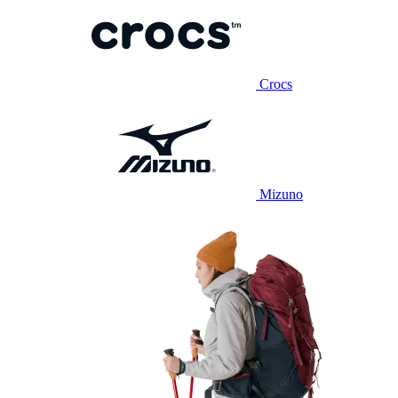
Crocs
Mizuno