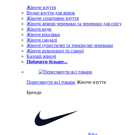
Жіноче взуття
Водне взуття для жінок
Жіноче спортивне взуття
Жіночі зимові черевики та черевики для снігу
Жіночі кеди
Жіночі кросівки
Жіночі сандалі
Жіночі туристичні та трекінгові черевики
Жіночі шльопанці та сланці
Калоші жіночі
Побачити більше...
Переглянути всі товари
Жіноче взуття
Бренди
Nike