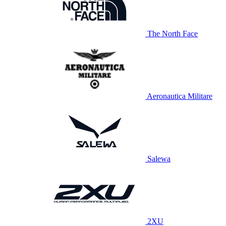
The North Face
Aeronautica Militare
Salewa
2XU