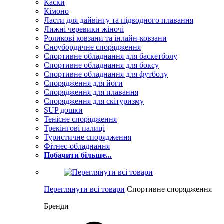
Каски
Кімоно
Ласти для дайвінгу та підводного плавання
Лижні черевики жіночі
Роликові ковзани та інлайн-ковзани
Сноубордичне спорядження
Спортивне обладнання для баскетболу
Спортивне обладнання для боксу
Спортивне обладнання для футболу
Спорядження для йоги
Спорядження для плавання
Спорядження для скітуризму
SUP дошки
Тенісне спорядження
Трекінгові палиці
Туристичне спорядження
Фітнес-обладнання
Побачити більше...
Переглянути всі товари
Спортивне спорядження
Бренди