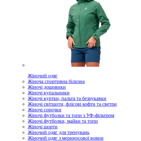
Жіночий одяг
Жіноча спортивна білизна
Жіночі дощовики
Жіночі купальники
Жіночі куртки, пальта та безрукавки
Жіночі світшоти, флісові кофти та светри
Жіночі сорочки
Жіночі футболки та топи з УФ-фільтром
Жіночі футболки, майки та топи
Жіночі шорти
Жіночий одяг для тренувань
Жіночий одяг з мериносової вовни