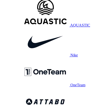
AQUASTIC
Nike
OneTeam