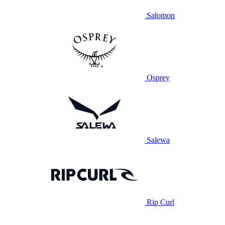
Salomon
Osprey
Salewa
Rip Curl