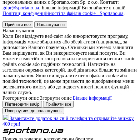
персональних даних є Sportano.com Sp. z o.o. Контакт:
gdpr@sportano.ua
. Більше інформації Ви знайдете в нашій
Політиці конфіденційності та файлів cookie - Sportano.ua
.
Прийняти все
Налаштування
Налаштування
Коли Ви відвідуєте веб-сайт або використовуєте програму,
інформація може збиратися або зберігатися (наприклад, за
допомогою Вашого браузера). Оскільки ми хочемо залишити
Вам вирішувати, як Ви використовуєте наші послуги, Ви
можете самостійно контролювати використання певних типів
файлів cookie або подібних технологій. Натисніть на
заголовки окремих категорій, щоб дізнатися більше та змінити
налаштування. Якщо ви відхилите певні файли cookie або
подібні технології, це може призвести до відображення менш
релевантного вмісту або до недоступності певних функцій
наших служб.
Розгорнути опис
Згорнути опис
Більше інформації
Підтвердити вибір
Прийняти все
Повернутися до налаштувань
Завантажте додаток на свій телефон та отримайте знижку
400 грн!
Пошук за товаром, категорією чи брендом