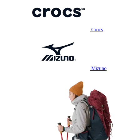
Crocs
Mizuno