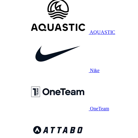
AQUASTIC
Nike
OneTeam