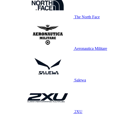
The North Face
Aeronautica Militare
Salewa
2XU