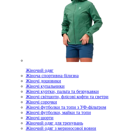
Жіночий одяг
Жіноча спортивна білизна
Жіночі дощовики
Жіночі купальники
Жіночі куртки, пальта та безрукавки
Жіночі світшоти, флісові кофти та светри
Жіночі сорочки
Жіночі футболки та топи з УФ-фільтром
Жіночі футболки, майки та топи
Жіночі шорти
Жіночий одяг для тренувань
Жіночий одяг з мериносової вовни