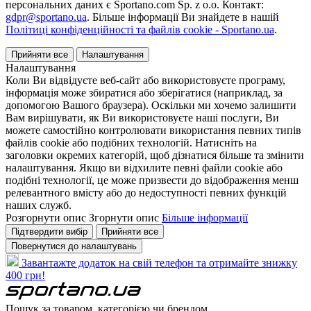
персональних даних є Sportano.com Sp. z o.o. Контакт:
gdpr@sportano.ua
. Більше інформації Ви знайдете в нашій
Політиці конфіденційності та файлів cookie - Sportano.ua
.
Прийняти все
Налаштування
Налаштування
Коли Ви відвідуєте веб-сайт або використовуєте програму,
інформація може збиратися або зберігатися (наприклад, за
допомогою Вашого браузера). Оскільки ми хочемо залишити
Вам вирішувати, як Ви використовуєте наші послуги, Ви
можете самостійно контролювати використання певних типів
файлів cookie або подібних технологій. Натисніть на
заголовки окремих категорій, щоб дізнатися більше та змінити
налаштування. Якщо ви відхилите певні файли cookie або
подібні технології, це може призвести до відображення менш
релевантного вмісту або до недоступності певних функцій
наших служб.
Розгорнути опис
Згорнути опис
Більше інформації
Підтвердити вибір
Прийняти все
Повернутися до налаштувань
Завантажте додаток на свій телефон та отримайте знижку
400 грн!
Пошук за товаром, категорією чи брендом