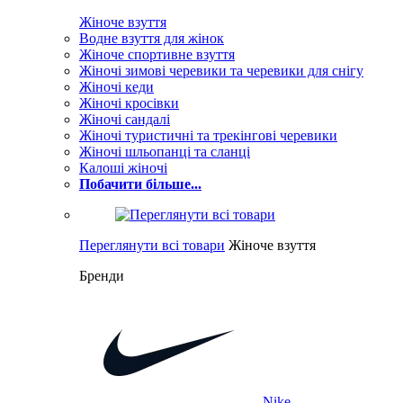
Жіноче взуття
Водне взуття для жінок
Жіноче спортивне взуття
Жіночі зимові черевики та черевики для снігу
Жіночі кеди
Жіночі кросівки
Жіночі сандалі
Жіночі туристичні та трекінгові черевики
Жіночі шльопанці та сланці
Калоші жіночі
Побачити більше...
Переглянути всі товари
Жіноче взуття
Бренди
Nike