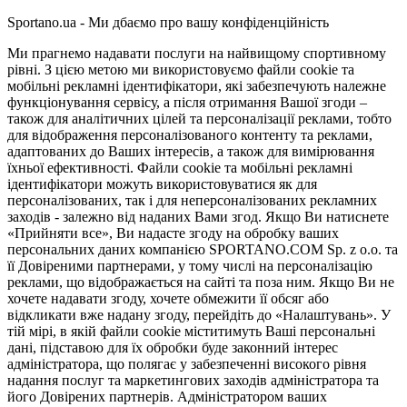
Sportano.ua - Ми дбаємо про вашу конфіденційність
Ми прагнемо надавати послуги на найвищому спортивному
рівні. З цією метою ми використовуємо файли cookie та
мобільні рекламні ідентифікатори, які забезпечують належне
функціонування сервісу, а після отримання Вашої згоди –
також для аналітичних цілей та персоналізації реклами, тобто
для відображення персоналізованого контенту та реклами,
адаптованих до Ваших інтересів, а також для вимірювання
їхньої ефективності. Файли cookie та мобільні рекламні
ідентифікатори можуть використовуватися як для
персоналізованих, так і для неперсоналізованих рекламних
заходів - залежно від наданих Вами згод. Якщо Ви натиснете
«Прийняти все», Ви надасте згоду на обробку ваших
персональних даних компанією SPORTANO.COM Sp. z o.o. та
її Довіреними партнерами, у тому числі на персоналізацію
реклами, що відображається на сайті та поза ним. Якщо Ви не
хочете надавати згоду, хочете обмежити її обсяг або
відкликати вже надану згоду, перейдіть до «Налаштувань». У
тій мірі, в якій файли cookie міститимуть Ваші персональні
дані, підставою для їх обробки буде законний інтерес
адміністратора, що полягає у забезпеченні високого рівня
надання послуг та маркетингових заходів адміністратора та
його Довірених партнерів. Адміністратором ваших