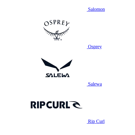
Salomon
Osprey
Salewa
Rip Curl