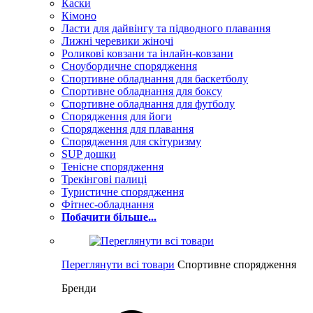
Каски
Кімоно
Ласти для дайвінгу та підводного плавання
Лижні черевики жіночі
Роликові ковзани та інлайн-ковзани
Сноубордичне спорядження
Спортивне обладнання для баскетболу
Спортивне обладнання для боксу
Спортивне обладнання для футболу
Спорядження для йоги
Спорядження для плавання
Спорядження для скітуризму
SUP дошки
Тенісне спорядження
Трекінгові палиці
Туристичне спорядження
Фітнес-обладнання
Побачити більше...
Переглянути всі товари
Спортивне спорядження
Бренди