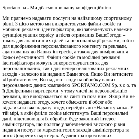
Sportano.ua - Ми дбаємо про вашу конфіденційність
Ми прагнемо надавати послуги на найвищому спортивному
рівні. З цією метою ми використовуємо файли cookie та
мобільні рекламні ідентифікатори, які забезпечують належне
функціонування сервісу, а після отримання Вашої згоди –
також для аналітичних цілей та персоналізації реклами, тобто
для відображення персоналізованого контенту та реклами,
адаптованих до Ваших інтересів, а також для вимірювання
їхньої ефективності. Файли cookie та мобільні рекламні
ідентифікатори можуть використовуватися як для
персоналізованих, так і для неперсоналізованих рекламних
заходів - залежно від наданих Вами згод. Якщо Ви натиснете
«Прийняти все», Ви надасте згоду на обробку ваших
персональних даних компанією SPORTANO.COM Sp. z o.o. та
її Довіреними партнерами, у тому числі на персоналізацію
реклами, що відображається на сайті та поза ним. Якщо Ви не
хочете надавати згоду, хочете обмежити її обсяг або
відкликати вже надану згоду, перейдіть до «Налаштувань». У
тій мірі, в якій файли cookie міститимуть Ваші персональні
дані, підставою для їх обробки буде законний інтерес
адміністратора, що полягає у забезпеченні високого рівня
надання послуг та маркетингових заходів адміністратора та
його Довірених партнерів. Адміністратором ваших