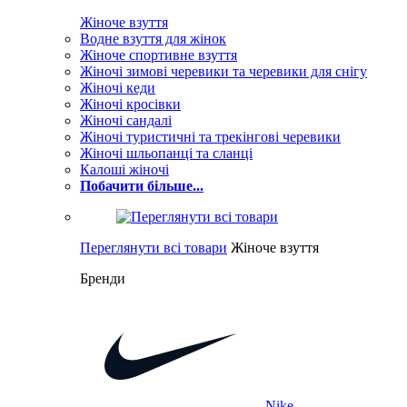
Жіноче взуття
Водне взуття для жінок
Жіноче спортивне взуття
Жіночі зимові черевики та черевики для снігу
Жіночі кеди
Жіночі кросівки
Жіночі сандалі
Жіночі туристичні та трекінгові черевики
Жіночі шльопанці та сланці
Калоші жіночі
Побачити більше...
Переглянути всі товари
Жіноче взуття
Бренди
Nike