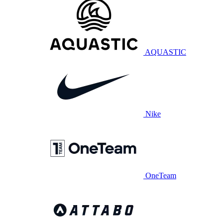
AQUASTIC
Nike
OneTeam