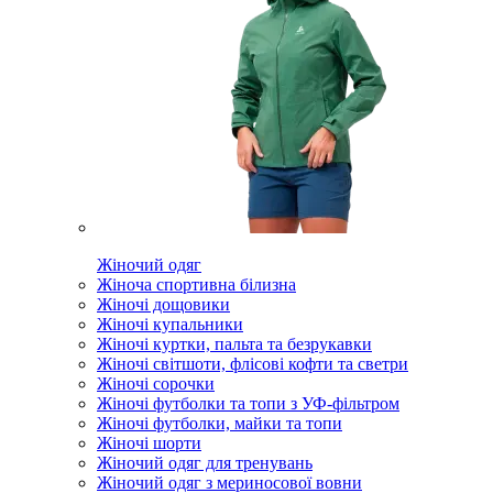
Жіночий одяг
Жіноча спортивна білизна
Жіночі дощовики
Жіночі купальники
Жіночі куртки, пальта та безрукавки
Жіночі світшоти, флісові кофти та светри
Жіночі сорочки
Жіночі футболки та топи з УФ-фільтром
Жіночі футболки, майки та топи
Жіночі шорти
Жіночий одяг для тренувань
Жіночий одяг з мериносової вовни