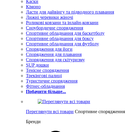
Каски
Кімоно
Ласти для дайвінгу та підводного плавання
Лижні черевики жіночі
Роликові ковзани та інлайн-ковзани
Сноубордичне спорядження
Спортивне обладнання для баскетболу
Спортивне обладнання для боксу
Спортивне обладнання для футболу
Спорядження для йоги
Спорядження для плавання
Спорядження для скітуризму
SUP дошки
Тенісне спорядження
Трекінгові палиці
Туристичне спорядження
Фітнес-обладнання
Побачити більше...
Переглянути всі товари
Спортивне спорядження
Бренди