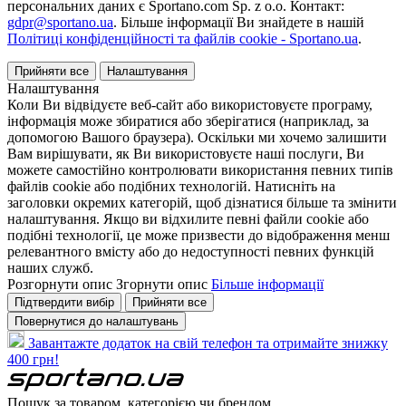
персональних даних є Sportano.com Sp. z o.o. Контакт:
gdpr@sportano.ua
. Більше інформації Ви знайдете в нашій
Політиці конфіденційності та файлів cookie - Sportano.ua
.
Прийняти все
Налаштування
Налаштування
Коли Ви відвідуєте веб-сайт або використовуєте програму,
інформація може збиратися або зберігатися (наприклад, за
допомогою Вашого браузера). Оскільки ми хочемо залишити
Вам вирішувати, як Ви використовуєте наші послуги, Ви
можете самостійно контролювати використання певних типів
файлів cookie або подібних технологій. Натисніть на
заголовки окремих категорій, щоб дізнатися більше та змінити
налаштування. Якщо ви відхилите певні файли cookie або
подібні технології, це може призвести до відображення менш
релевантного вмісту або до недоступності певних функцій
наших служб.
Розгорнути опис
Згорнути опис
Більше інформації
Підтвердити вибір
Прийняти все
Повернутися до налаштувань
Завантажте додаток на свій телефон та отримайте знижку
400 грн!
Пошук за товаром, категорією чи брендом