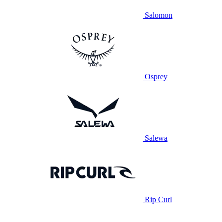
Salomon
Osprey
Salewa
Rip Curl