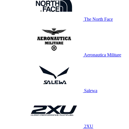
The North Face
Aeronautica Militare
Salewa
2XU