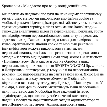
Sportano.ua - Ми дбаємо про вашу конфіденційність
Ми прагнемо надавати послуги на найвищому спортивному
рівні. З цією метою ми використовуємо файли cookie та
мобільні рекламні ідентифікатори, які забезпечують належне
функціонування сервісу, а після отримання Вашої згоди –
також для аналітичних цілей та персоналізації реклами, тобто
для відображення персоналізованого контенту та реклами,
адаптованих до Ваших інтересів, а також для вимірювання
їхньої ефективності. Файли cookie та мобільні рекламні
ідентифікатори можуть використовуватися як для
персоналізованих, так і для неперсоналізованих рекламних
заходів - залежно від наданих Вами згод. Якщо Ви натиснете
«Прийняти все», Ви надасте згоду на обробку ваших
персональних даних компанією SPORTANO.COM Sp. z o.o. та
її Довіреними партнерами, у тому числі на персоналізацію
реклами, що відображається на сайті та поза ним. Якщо Ви не
хочете надавати згоду, хочете обмежити її обсяг або
відкликати вже надану згоду, перейдіть до «Налаштувань». У
тій мірі, в якій файли cookie міститимуть Ваші персональні
дані, підставою для їх обробки буде законний інтерес
адміністратора, що полягає у забезпеченні високого рівня
надання послуг та маркетингових заходів адміністратора та
його Довірених партнерів. Адміністратором ваших