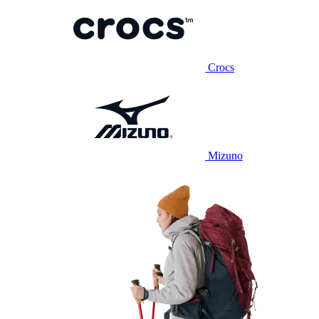
Crocs
Mizuno