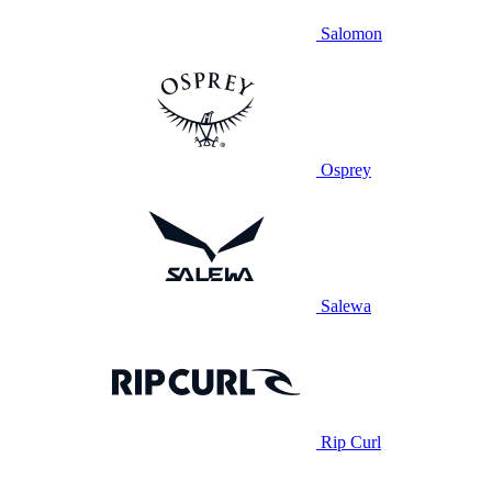
Salomon
Osprey
Salewa
Rip Curl