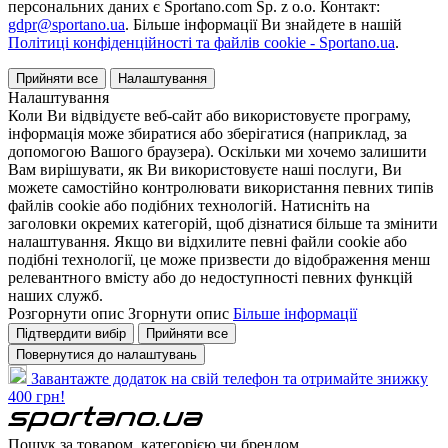
персональних даних є Sportano.com Sp. z o.o. Контакт:
gdpr@sportano.ua
. Більше інформації Ви знайдете в нашій
Політиці конфіденційності та файлів cookie - Sportano.ua
.
Прийняти все
Налаштування
Налаштування
Коли Ви відвідуєте веб-сайт або використовуєте програму,
інформація може збиратися або зберігатися (наприклад, за
допомогою Вашого браузера). Оскільки ми хочемо залишити
Вам вирішувати, як Ви використовуєте наші послуги, Ви
можете самостійно контролювати використання певних типів
файлів cookie або подібних технологій. Натисніть на
заголовки окремих категорій, щоб дізнатися більше та змінити
налаштування. Якщо ви відхилите певні файли cookie або
подібні технології, це може призвести до відображення менш
релевантного вмісту або до недоступності певних функцій
наших служб.
Розгорнути опис
Згорнути опис
Більше інформації
Підтвердити вибір
Прийняти все
Повернутися до налаштувань
Завантажте додаток на свій телефон та отримайте знижку
400 грн!
Пошук за товаром, категорією чи брендом