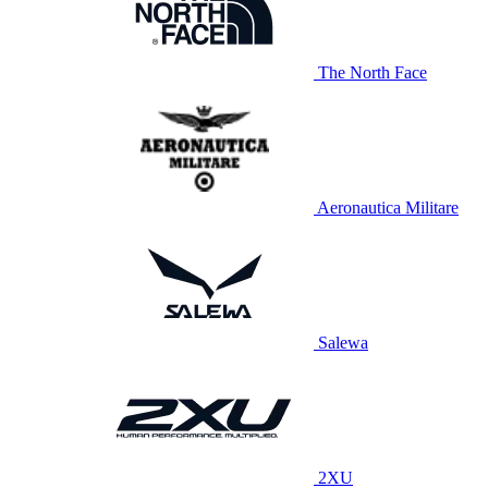
The North Face
Aeronautica Militare
Salewa
2XU