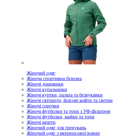
Жіночий одяг
Жіноча спортивна білизна
Жіночі дощовики
Жіночі купальники
Жіночі куртки, пальта та безрукавки
Жіночі світшоти, флісові кофти та светри
Жіночі сорочки
Жіночі футболки та топи з УФ-фільтром
Жіночі футболки, майки та топи
Жіночі шорти
Жіночий одяг для тренувань
Жіночий одяг з мериносової вовни