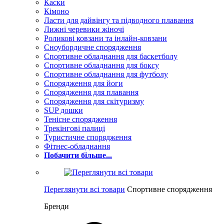
Каски
Кімоно
Ласти для дайвінгу та підводного плавання
Лижні черевики жіночі
Роликові ковзани та інлайн-ковзани
Сноубордичне спорядження
Спортивне обладнання для баскетболу
Спортивне обладнання для боксу
Спортивне обладнання для футболу
Спорядження для йоги
Спорядження для плавання
Спорядження для скітуризму
SUP дошки
Тенісне спорядження
Трекінгові палиці
Туристичне спорядження
Фітнес-обладнання
Побачити більше...
Переглянути всі товари
Спортивне спорядження
Бренди