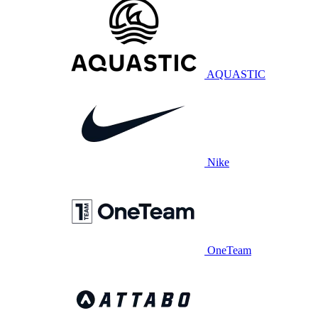
AQUASTIC
Nike
OneTeam