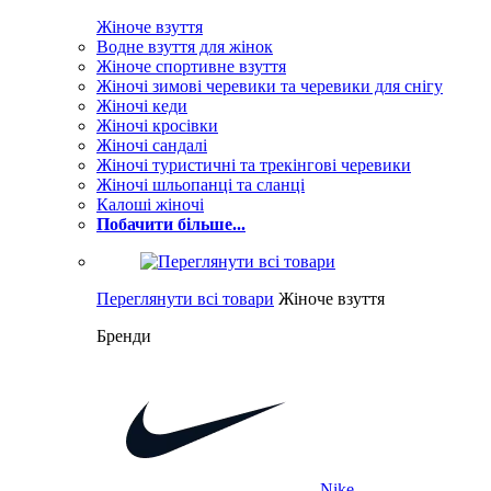
Жіноче взуття
Водне взуття для жінок
Жіноче спортивне взуття
Жіночі зимові черевики та черевики для снігу
Жіночі кеди
Жіночі кросівки
Жіночі сандалі
Жіночі туристичні та трекінгові черевики
Жіночі шльопанці та сланці
Калоші жіночі
Побачити більше...
Переглянути всі товари
Жіноче взуття
Бренди
Nike