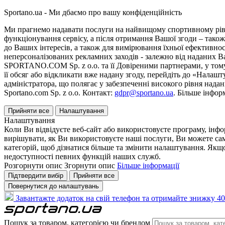
Sportano.ua - Ми дбаємо про вашу конфіденційність
Ми прагнемо надавати послуги на найвищому спортивному рівні
функціонування сервісу, а після отримання Вашої згоди – також
до Ваших інтересів, а також для вимірювання їхньої ефективнос
неперсоналізованих рекламних заходів - залежно від наданих 
SPORTANO.COM Sp. z o.o. та її Довіреними партнерами, у тому 
її обсяг або відкликати вже надану згоду, перейдіть до «Налашт
адміністратора, що полягає у забезпеченні високого рівня нада
Sportano.com Sp. z o.o. Контакт:
gdpr@sportano.ua
. Більше інфор
Прийняти все
Налаштування
Налаштування
Коли Ви відвідуєте веб-сайт або використовуєте програму, інф
вирішувати, як Ви використовуєте наші послуги, Ви можете са
категорій, щоб дізнатися більше та змінити налаштування. Якщо
недоступності певних функцій наших служб.
Розгорнути опис
Згорнути опис
Більше інформації
Підтвердити вибір
Прийняти все
Повернутися до налаштувань
Завантажте додаток на свій телефон та отримайте знижку 40
Пошук за товаром, категорією чи брендом