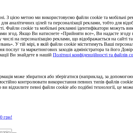
. З цією метою ми використовуємо файли cookie та мобільні рек
 для аналітичних цілей та персоналізації реклами, тобто для ві
ті. Файли cookie та мобільні рекламні ідентифікатори можуть вик
Вами згод. Якщо Ви натиснете «Прийняти все», Ви надасте згод
числі на персоналізацію реклами, що відображається на сайті та
увань». У тій мірі, в якій файли cookie міститимуть Ваші персонал
ння послуг та маркетингових заходів адміністратора та його Дов
мації Ви знайдете в нашій
Політиці конфіденційності та файлів coo
ормація може збиратися або зберігатися (наприклад, за допомог
мостійно контролювати використання певних типів файлів cookie
 ви відхилите певні файли cookie або подібні технології, це мо
0 грн!