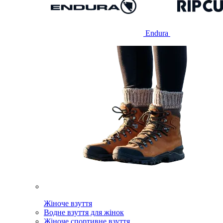
Endura
Жіноче взуття
Водне взуття для жінок
Жіноче спортивне взуття