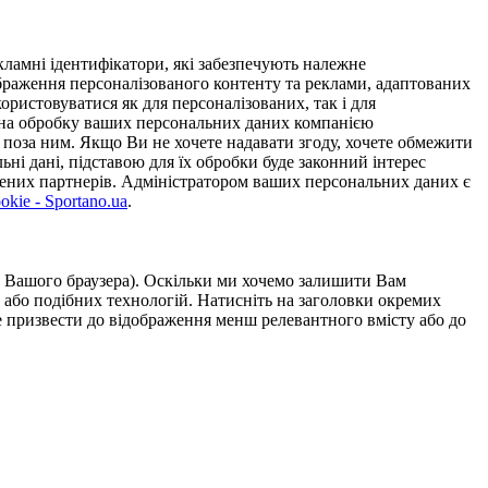
ламні ідентифікатори, які забезпечують належне
дображення персоналізованого контенту та реклами, адаптованих
ористовуватися як для персоналізованих, так і для
у на обробку ваших персональних даних компанією
 поза ним. Якщо Ви не хочете надавати згоду, хочете обмежити
ьні дані, підставою для їх обробки буде законний інтерес
ірених партнерів. Адміністратором ваших персональних даних є
kie - Sportano.ua
.
ою Вашого браузера). Оскільки ми хочемо залишити Вам
 або подібних технологій. Натисніть на заголовки окремих
же призвести до відображення менш релевантного вмісту або до