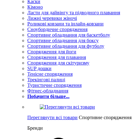
Каски
Кімоно
Ласти для дайвінгу та підводного плавання
Лижні черевики жіночі
Роликові ковзани та інлайн-ковзани
Сноубордичне спорядження
Спортивне обладнання для баскетболу
Спортивне обладнання для боксу
Спортивне обладнання для футболу
Спорядження для йоги
Спорядження для плавання
Спорядження для скітуризму
SUP дошки
Тенісне спорядження
Трекінгові палиці
Туристичне спорядження
Фітнес-обладнання
Побачити більше...
Переглянути всі товари
Спортивне спорядження
Бренди