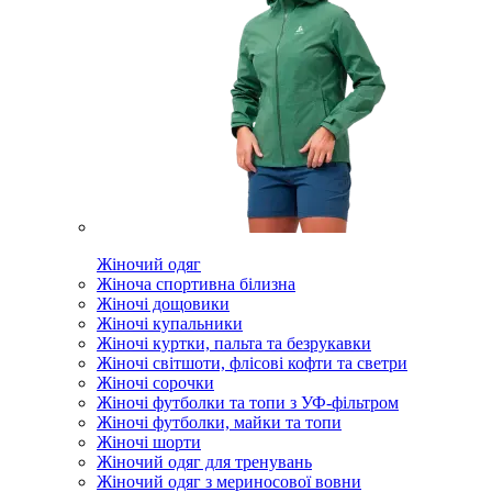
Жіночий одяг
Жіноча спортивна білизна
Жіночі дощовики
Жіночі купальники
Жіночі куртки, пальта та безрукавки
Жіночі світшоти, флісові кофти та светри
Жіночі сорочки
Жіночі футболки та топи з УФ-фільтром
Жіночі футболки, майки та топи
Жіночі шорти
Жіночий одяг для тренувань
Жіночий одяг з мериносової вовни