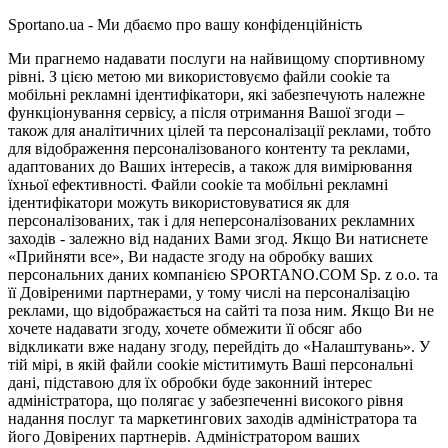
Sportano.ua - Ми дбаємо про вашу конфіденційність
Ми прагнемо надавати послуги на найвищому спортивному
рівні. З цією метою ми використовуємо файли cookie та
мобільні рекламні ідентифікатори, які забезпечують належне
функціонування сервісу, а після отримання Вашої згоди –
також для аналітичних цілей та персоналізації реклами, тобто
для відображення персоналізованого контенту та реклами,
адаптованих до Ваших інтересів, а також для вимірювання
їхньої ефективності. Файли cookie та мобільні рекламні
ідентифікатори можуть використовуватися як для
персоналізованих, так і для неперсоналізованих рекламних
заходів - залежно від наданих Вами згод. Якщо Ви натиснете
«Прийняти все», Ви надасте згоду на обробку ваших
персональних даних компанією SPORTANO.COM Sp. z o.o. та
її Довіреними партнерами, у тому числі на персоналізацію
реклами, що відображається на сайті та поза ним. Якщо Ви не
хочете надавати згоду, хочете обмежити її обсяг або
відкликати вже надану згоду, перейдіть до «Налаштувань». У
тій мірі, в якій файли cookie міститимуть Ваші персональні
дані, підставою для їх обробки буде законний інтерес
адміністратора, що полягає у забезпеченні високого рівня
надання послуг та маркетингових заходів адміністратора та
його Довірених партнерів. Адміністратором ваших