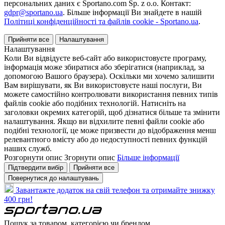
персональних даних є Sportano.com Sp. z o.o. Контакт:
gdpr@sportano.ua
. Більше інформації Ви знайдете в нашій
Політиці конфіденційності та файлів cookie - Sportano.ua
.
Прийняти все
Налаштування
Налаштування
Коли Ви відвідуєте веб-сайт або використовуєте програму,
інформація може збиратися або зберігатися (наприклад, за
допомогою Вашого браузера). Оскільки ми хочемо залишити
Вам вирішувати, як Ви використовуєте наші послуги, Ви
можете самостійно контролювати використання певних типів
файлів cookie або подібних технологій. Натисніть на
заголовки окремих категорій, щоб дізнатися більше та змінити
налаштування. Якщо ви відхилите певні файли cookie або
подібні технології, це може призвести до відображення менш
релевантного вмісту або до недоступності певних функцій
наших служб.
Розгорнути опис
Згорнути опис
Більше інформації
Підтвердити вибір
Прийняти все
Повернутися до налаштувань
Завантажте додаток на свій телефон та отримайте знижку
400 грн!
Пошук за товаром, категорією чи брендом