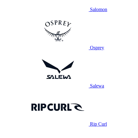
Salomon
Osprey
Salewa
Rip Curl