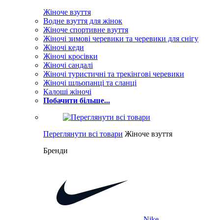
Жіноче взуття
Водне взуття для жінок
Жіноче спортивне взуття
Жіночі зимові черевики та черевики для снігу
Жіночі кеди
Жіночі кросівки
Жіночі сандалі
Жіночі туристичні та трекінгові черевики
Жіночі шльопанці та сланці
Калоші жіночі
Побачити більше...
Переглянути всі товари
Жіноче взуття
Бренди
Nike