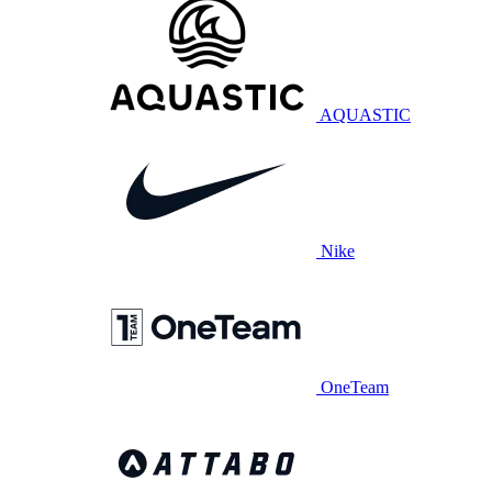
AQUASTIC
Nike
OneTeam