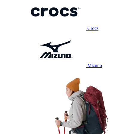
Crocs
Mizuno