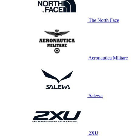
The North Face
Aeronautica Militare
Salewa
2XU