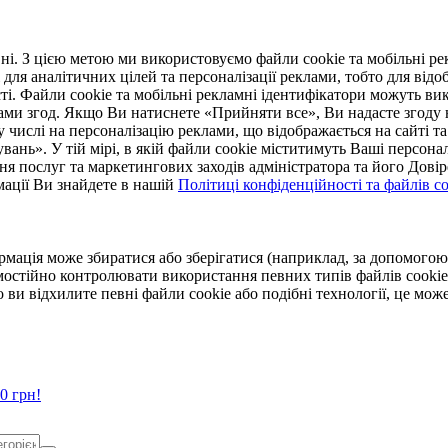
. З цією метою ми використовуємо файли cookie та мобільні рек
 для аналітичних цілей та персоналізації реклами, тобто для ві
ті. Файли cookie та мобільні рекламні ідентифікатори можуть вик
Вами згод. Якщо Ви натиснете «Прийняти все», Ви надасте згод
числі на персоналізацію реклами, що відображається на сайті та
увань». У тій мірі, в якій файли cookie міститимуть Ваші персонал
ння послуг та маркетингових заходів адміністратора та його Дов
мації Ви знайдете в нашій
Політиці конфіденційності та файлів coo
ормація може збиратися або зберігатися (наприклад, за допомог
мостійно контролювати використання певних типів файлів cookie
 ви відхилите певні файли cookie або подібні технології, це мо
0 грн!