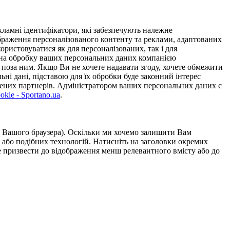
ламні ідентифікатори, які забезпечують належне
дображення персоналізованого контенту та реклами, адаптованих
ористовуватися як для персоналізованих, так і для
у на обробку ваших персональних даних компанією
 поза ним. Якщо Ви не хочете надавати згоду, хочете обмежити
ьні дані, підставою для їх обробки буде законний інтерес
ірених партнерів. Адміністратором ваших персональних даних є
kie - Sportano.ua
.
ою Вашого браузера). Оскільки ми хочемо залишити Вам
 або подібних технологій. Натисніть на заголовки окремих
же призвести до відображення менш релевантного вмісту або до