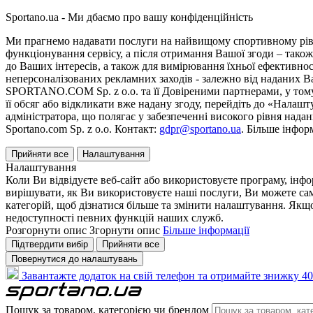
Sportano.ua - Ми дбаємо про вашу конфіденційність
Ми прагнемо надавати послуги на найвищому спортивному рівні
функціонування сервісу, а після отримання Вашої згоди – також
до Ваших інтересів, а також для вимірювання їхньої ефективнос
неперсоналізованих рекламних заходів - залежно від наданих 
SPORTANO.COM Sp. z o.o. та її Довіреними партнерами, у тому 
її обсяг або відкликати вже надану згоду, перейдіть до «Налашт
адміністратора, що полягає у забезпеченні високого рівня нада
Sportano.com Sp. z o.o. Контакт:
gdpr@sportano.ua
. Більше інфор
Прийняти все
Налаштування
Налаштування
Коли Ви відвідуєте веб-сайт або використовуєте програму, інф
вирішувати, як Ви використовуєте наші послуги, Ви можете са
категорій, щоб дізнатися більше та змінити налаштування. Якщо
недоступності певних функцій наших служб.
Розгорнути опис
Згорнути опис
Більше інформації
Підтвердити вибір
Прийняти все
Повернутися до налаштувань
Завантажте додаток на свій телефон та отримайте знижку 40
Пошук за товаром, категорією чи брендом