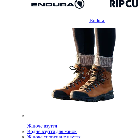
Endura
Жіноче взуття
Водне взуття для жінок
Жіноче спортивне взуття