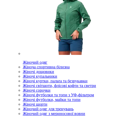
Жіночий одяг
Жіноча спортивна білизна
Жіночі дощовики
Жіночі купальники
Жіночі куртки, пальта та безрукавки
Жіночі світшоти, флісові кофти та светри
Жіночі сорочки
Жіночі футболки та топи з УФ-фільтром
Жіночі футболки, майки та топи
Жіночі шорти
Жіночий одяг для тренувань
Жіночий одяг з мериносової вовни