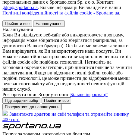
персональних даних є Sportano.com Sp. z o.o. Контакт:
gdpr@sportano.ua
. Більше інформації Ви знайдете в нашій
Політиці конфіденційності та файлів cookie - Sportano.ua
.
Прийняти все
Налаштування
Налаштування
Коли Ви відвідуєте веб-сайт або використовуєте програму,
інформація може збиратися або зберігатися (наприклад, за
допомогою Вашого браузера). Оскільки ми хочемо залишити
Вам вирішувати, як Ви використовуєте наші послуги, Ви
можете самостійно контролювати використання певних типів
файлів cookie або подібних технологій. Натисніть на
заголовки окремих категорій, щоб дізнатися більше та змінити
налаштування. Якщо ви відхилите певні файли cookie або
подібні технології, це може призвести до відображення менш
релевантного вмісту або до недоступності певних функцій
наших служб.
Розгорнути опис
Згорнути опис
Більше інформації
Підтвердити вибір
Прийняти все
Повернутися до налаштувань
Завантажте додаток на свій телефон та отримайте знижку
400 грн!
Пошук за товаром, категорією чи брендом