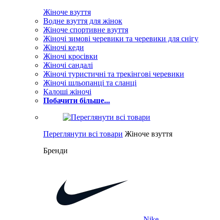
Жіноче взуття
Водне взуття для жінок
Жіноче спортивне взуття
Жіночі зимові черевики та черевики для снігу
Жіночі кеди
Жіночі кросівки
Жіночі сандалі
Жіночі туристичні та трекінгові черевики
Жіночі шльопанці та сланці
Калоші жіночі
Побачити більше...
Переглянути всі товари
Жіноче взуття
Бренди
Nike