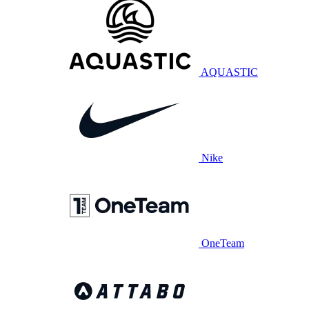
AQUASTIC
Nike
OneTeam