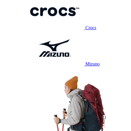
Crocs
Mizuno