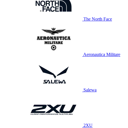
The North Face
Aeronautica Militare
Salewa
2XU