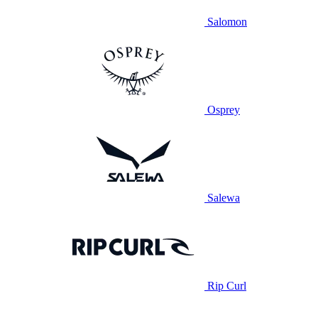
Salomon
Osprey
Salewa
Rip Curl