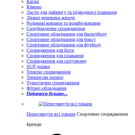
Каски
Кімоно
Ласти для дайвінгу та підводного плавання
Лижні черевики жіночі
Роликові ковзани та інлайн-ковзани
Сноубордичне спорядження
Спортивне обладнання для баскетболу
Спортивне обладнання для боксу
Спортивне обладнання для футболу
Спорядження для йоги
Спорядження для плавання
Спорядження для скітуризму
SUP дошки
Тенісне спорядження
Трекінгові палиці
Туристичне спорядження
Фітнес-обладнання
Побачити більше...
Переглянути всі товари
Спортивне спорядження
Бренди