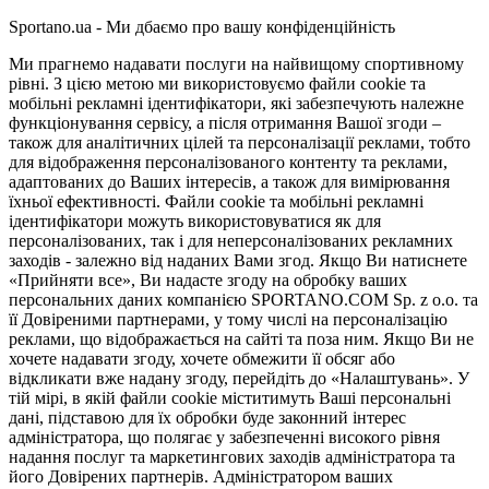
Sportano.ua - Ми дбаємо про вашу конфіденційність
Ми прагнемо надавати послуги на найвищому спортивному
рівні. З цією метою ми використовуємо файли cookie та
мобільні рекламні ідентифікатори, які забезпечують належне
функціонування сервісу, а після отримання Вашої згоди –
також для аналітичних цілей та персоналізації реклами, тобто
для відображення персоналізованого контенту та реклами,
адаптованих до Ваших інтересів, а також для вимірювання
їхньої ефективності. Файли cookie та мобільні рекламні
ідентифікатори можуть використовуватися як для
персоналізованих, так і для неперсоналізованих рекламних
заходів - залежно від наданих Вами згод. Якщо Ви натиснете
«Прийняти все», Ви надасте згоду на обробку ваших
персональних даних компанією SPORTANO.COM Sp. z o.o. та
її Довіреними партнерами, у тому числі на персоналізацію
реклами, що відображається на сайті та поза ним. Якщо Ви не
хочете надавати згоду, хочете обмежити її обсяг або
відкликати вже надану згоду, перейдіть до «Налаштувань». У
тій мірі, в якій файли cookie міститимуть Ваші персональні
дані, підставою для їх обробки буде законний інтерес
адміністратора, що полягає у забезпеченні високого рівня
надання послуг та маркетингових заходів адміністратора та
його Довірених партнерів. Адміністратором ваших