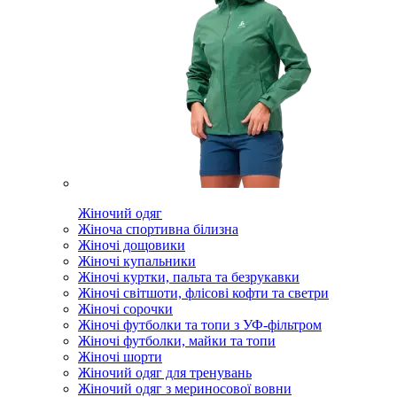
Жіночий одяг
Жіноча спортивна білизна
Жіночі дощовики
Жіночі купальники
Жіночі куртки, пальта та безрукавки
Жіночі світшоти, флісові кофти та светри
Жіночі сорочки
Жіночі футболки та топи з УФ-фільтром
Жіночі футболки, майки та топи
Жіночі шорти
Жіночий одяг для тренувань
Жіночий одяг з мериносової вовни