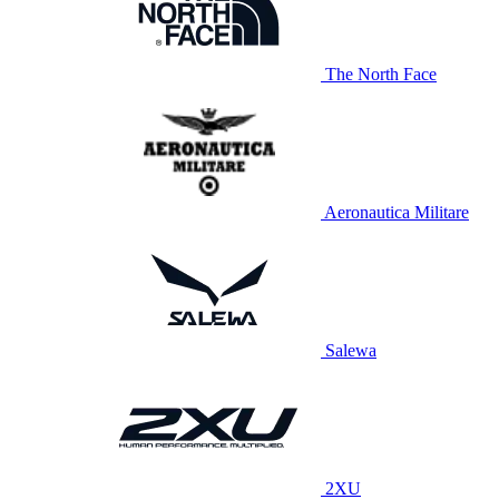
The North Face
Aeronautica Militare
Salewa
2XU