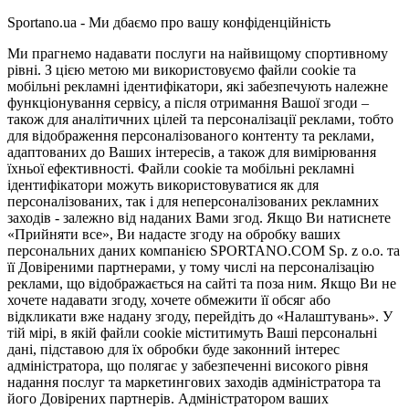
Sportano.ua - Ми дбаємо про вашу конфіденційність
Ми прагнемо надавати послуги на найвищому спортивному
рівні. З цією метою ми використовуємо файли cookie та
мобільні рекламні ідентифікатори, які забезпечують належне
функціонування сервісу, а після отримання Вашої згоди –
також для аналітичних цілей та персоналізації реклами, тобто
для відображення персоналізованого контенту та реклами,
адаптованих до Ваших інтересів, а також для вимірювання
їхньої ефективності. Файли cookie та мобільні рекламні
ідентифікатори можуть використовуватися як для
персоналізованих, так і для неперсоналізованих рекламних
заходів - залежно від наданих Вами згод. Якщо Ви натиснете
«Прийняти все», Ви надасте згоду на обробку ваших
персональних даних компанією SPORTANO.COM Sp. z o.o. та
її Довіреними партнерами, у тому числі на персоналізацію
реклами, що відображається на сайті та поза ним. Якщо Ви не
хочете надавати згоду, хочете обмежити її обсяг або
відкликати вже надану згоду, перейдіть до «Налаштувань». У
тій мірі, в якій файли cookie міститимуть Ваші персональні
дані, підставою для їх обробки буде законний інтерес
адміністратора, що полягає у забезпеченні високого рівня
надання послуг та маркетингових заходів адміністратора та
його Довірених партнерів. Адміністратором ваших