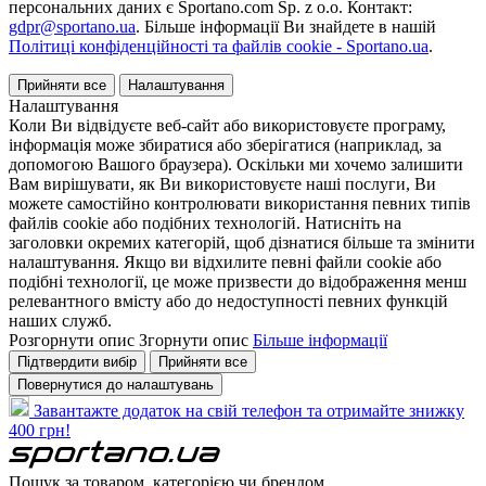
персональних даних є Sportano.com Sp. z o.o. Контакт:
gdpr@sportano.ua
. Більше інформації Ви знайдете в нашій
Політиці конфіденційності та файлів cookie - Sportano.ua
.
Прийняти все
Налаштування
Налаштування
Коли Ви відвідуєте веб-сайт або використовуєте програму,
інформація може збиратися або зберігатися (наприклад, за
допомогою Вашого браузера). Оскільки ми хочемо залишити
Вам вирішувати, як Ви використовуєте наші послуги, Ви
можете самостійно контролювати використання певних типів
файлів cookie або подібних технологій. Натисніть на
заголовки окремих категорій, щоб дізнатися більше та змінити
налаштування. Якщо ви відхилите певні файли cookie або
подібні технології, це може призвести до відображення менш
релевантного вмісту або до недоступності певних функцій
наших служб.
Розгорнути опис
Згорнути опис
Більше інформації
Підтвердити вибір
Прийняти все
Повернутися до налаштувань
Завантажте додаток на свій телефон та отримайте знижку
400 грн!
Пошук за товаром, категорією чи брендом