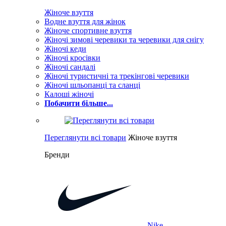
Жіноче взуття
Водне взуття для жінок
Жіноче спортивне взуття
Жіночі зимові черевики та черевики для снігу
Жіночі кеди
Жіночі кросівки
Жіночі сандалі
Жіночі туристичні та трекінгові черевики
Жіночі шльопанці та сланці
Калоші жіночі
Побачити більше...
Переглянути всі товари
Жіноче взуття
Бренди
Nike