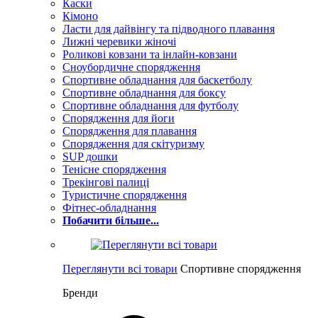
Каски
Кімоно
Ласти для дайвінгу та підводного плавання
Лижні черевики жіночі
Роликові ковзани та інлайн-ковзани
Сноубордичне спорядження
Спортивне обладнання для баскетболу
Спортивне обладнання для боксу
Спортивне обладнання для футболу
Спорядження для йоги
Спорядження для плавання
Спорядження для скітуризму
SUP дошки
Тенісне спорядження
Трекінгові палиці
Туристичне спорядження
Фітнес-обладнання
Побачити більше...
Переглянути всі товари
Спортивне спорядження
Бренди