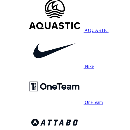
AQUASTIC
Nike
OneTeam