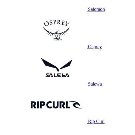
Salomon
Osprey
Salewa
Rip Curl