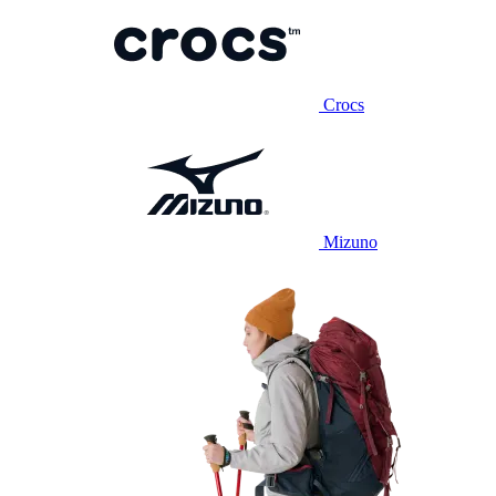
Crocs
Mizuno