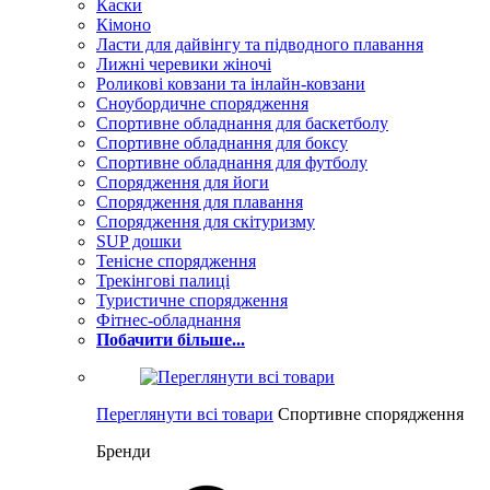
Каски
Кімоно
Ласти для дайвінгу та підводного плавання
Лижні черевики жіночі
Роликові ковзани та інлайн-ковзани
Сноубордичне спорядження
Спортивне обладнання для баскетболу
Спортивне обладнання для боксу
Спортивне обладнання для футболу
Спорядження для йоги
Спорядження для плавання
Спорядження для скітуризму
SUP дошки
Тенісне спорядження
Трекінгові палиці
Туристичне спорядження
Фітнес-обладнання
Побачити більше...
Переглянути всі товари
Спортивне спорядження
Бренди