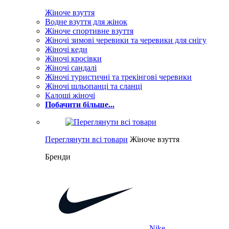
Жіноче взуття
Водне взуття для жінок
Жіноче спортивне взуття
Жіночі зимові черевики та черевики для снігу
Жіночі кеди
Жіночі кросівки
Жіночі сандалі
Жіночі туристичні та трекінгові черевики
Жіночі шльопанці та сланці
Калоші жіночі
Побачити більше...
Переглянути всі товари
Жіноче взуття
Бренди
Nike