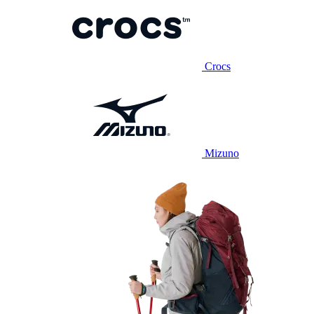
Crocs
Mizuno