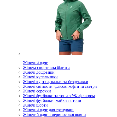
Жіночий одяг
Жіноча спортивна білизна
Жіночі дощовики
Жіночі купальники
Жіночі куртки, пальта та безрукавки
Жіночі світшоти, флісові кофти та светри
Жіночі сорочки
Жіночі футболки та топи з УФ-фільтром
Жіночі футболки, майки та топи
Жіночі шорти
Жіночий одяг для тренувань
Жіночий одяг з мериносової вовни