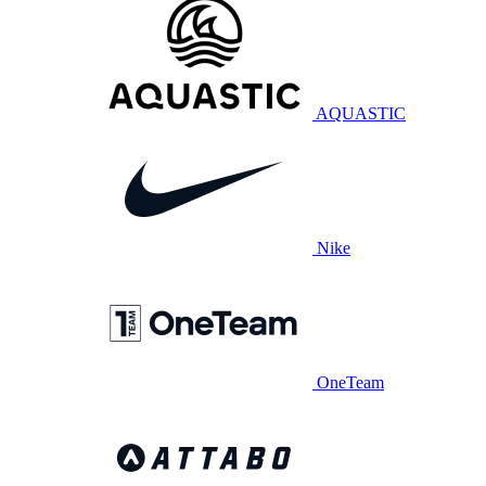
AQUASTIC
Nike
OneTeam