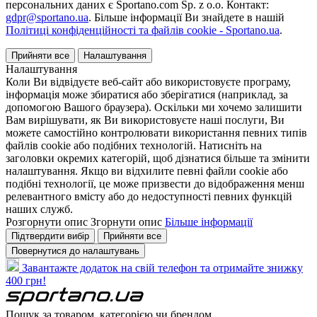
персональних даних є Sportano.com Sp. z o.o. Контакт:
gdpr@sportano.ua
. Більше інформації Ви знайдете в нашій
Політиці конфіденційності та файлів cookie - Sportano.ua
.
Прийняти все
Налаштування
Налаштування
Коли Ви відвідуєте веб-сайт або використовуєте програму,
інформація може збиратися або зберігатися (наприклад, за
допомогою Вашого браузера). Оскільки ми хочемо залишити
Вам вирішувати, як Ви використовуєте наші послуги, Ви
можете самостійно контролювати використання певних типів
файлів cookie або подібних технологій. Натисніть на
заголовки окремих категорій, щоб дізнатися більше та змінити
налаштування. Якщо ви відхилите певні файли cookie або
подібні технології, це може призвести до відображення менш
релевантного вмісту або до недоступності певних функцій
наших служб.
Розгорнути опис
Згорнути опис
Більше інформації
Підтвердити вибір
Прийняти все
Повернутися до налаштувань
Завантажте додаток на свій телефон та отримайте знижку
400 грн!
Пошук за товаром, категорією чи брендом