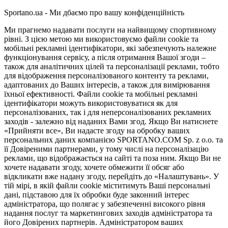
Sportano.ua - Ми дбаємо про вашу конфіденційність
Ми прагнемо надавати послуги на найвищому спортивному
рівні. З цією метою ми використовуємо файли cookie та
мобільні рекламні ідентифікатори, які забезпечують належне
функціонування сервісу, а після отримання Вашої згоди –
також для аналітичних цілей та персоналізації реклами, тобто
для відображення персоналізованого контенту та реклами,
адаптованих до Ваших інтересів, а також для вимірювання
їхньої ефективності. Файли cookie та мобільні рекламні
ідентифікатори можуть використовуватися як для
персоналізованих, так і для неперсоналізованих рекламних
заходів - залежно від наданих Вами згод. Якщо Ви натиснете
«Прийняти все», Ви надасте згоду на обробку ваших
персональних даних компанією SPORTANO.COM Sp. z o.o. та
її Довіреними партнерами, у тому числі на персоналізацію
реклами, що відображається на сайті та поза ним. Якщо Ви не
хочете надавати згоду, хочете обмежити її обсяг або
відкликати вже надану згоду, перейдіть до «Налаштувань». У
тій мірі, в якій файли cookie міститимуть Ваші персональні
дані, підставою для їх обробки буде законний інтерес
адміністратора, що полягає у забезпеченні високого рівня
надання послуг та маркетингових заходів адміністратора та
його Довірених партнерів. Адміністратором ваших