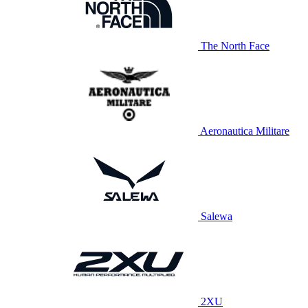
The North Face
Aeronautica Militare
Salewa
2XU