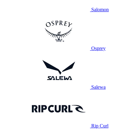
Salomon
Osprey
Salewa
Rip Curl