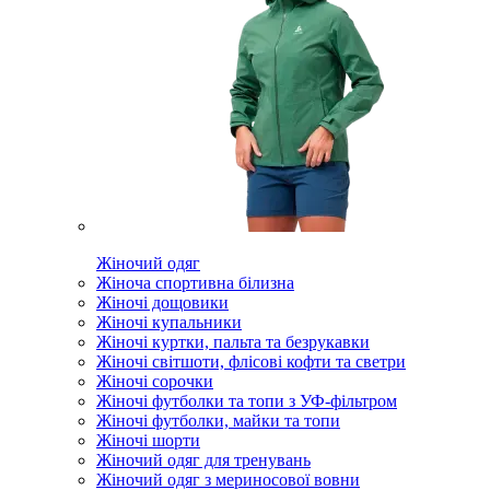
Жіночий одяг
Жіноча спортивна білизна
Жіночі дощовики
Жіночі купальники
Жіночі куртки, пальта та безрукавки
Жіночі світшоти, флісові кофти та светри
Жіночі сорочки
Жіночі футболки та топи з УФ-фільтром
Жіночі футболки, майки та топи
Жіночі шорти
Жіночий одяг для тренувань
Жіночий одяг з мериносової вовни