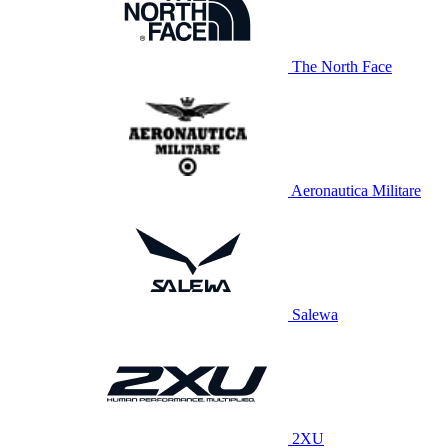
The North Face
Aeronautica Militare
Salewa
2XU