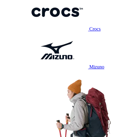
Crocs
Mizuno