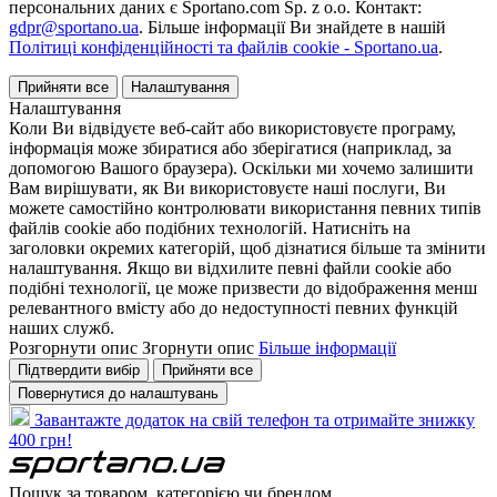
персональних даних є Sportano.com Sp. z o.o. Контакт:
gdpr@sportano.ua
. Більше інформації Ви знайдете в нашій
Політиці конфіденційності та файлів cookie - Sportano.ua
.
Прийняти все
Налаштування
Налаштування
Коли Ви відвідуєте веб-сайт або використовуєте програму,
інформація може збиратися або зберігатися (наприклад, за
допомогою Вашого браузера). Оскільки ми хочемо залишити
Вам вирішувати, як Ви використовуєте наші послуги, Ви
можете самостійно контролювати використання певних типів
файлів cookie або подібних технологій. Натисніть на
заголовки окремих категорій, щоб дізнатися більше та змінити
налаштування. Якщо ви відхилите певні файли cookie або
подібні технології, це може призвести до відображення менш
релевантного вмісту або до недоступності певних функцій
наших служб.
Розгорнути опис
Згорнути опис
Більше інформації
Підтвердити вибір
Прийняти все
Повернутися до налаштувань
Завантажте додаток на свій телефон та отримайте знижку
400 грн!
Пошук за товаром, категорією чи брендом