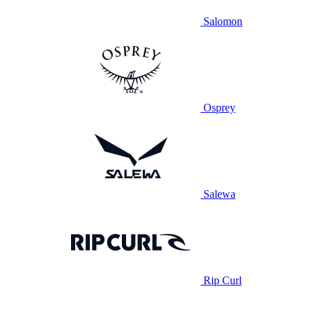
Salomon
Osprey
Salewa
Rip Curl