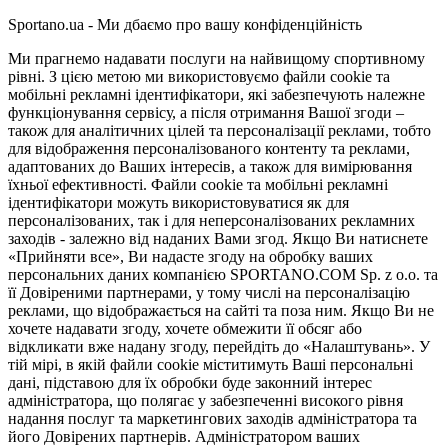
Sportano.ua - Ми дбаємо про вашу конфіденційність
Ми прагнемо надавати послуги на найвищому спортивному
рівні. З цією метою ми використовуємо файли cookie та
мобільні рекламні ідентифікатори, які забезпечують належне
функціонування сервісу, а після отримання Вашої згоди –
також для аналітичних цілей та персоналізації реклами, тобто
для відображення персоналізованого контенту та реклами,
адаптованих до Ваших інтересів, а також для вимірювання
їхньої ефективності. Файли cookie та мобільні рекламні
ідентифікатори можуть використовуватися як для
персоналізованих, так і для неперсоналізованих рекламних
заходів - залежно від наданих Вами згод. Якщо Ви натиснете
«Прийняти все», Ви надасте згоду на обробку ваших
персональних даних компанією SPORTANO.COM Sp. z o.o. та
її Довіреними партнерами, у тому числі на персоналізацію
реклами, що відображається на сайті та поза ним. Якщо Ви не
хочете надавати згоду, хочете обмежити її обсяг або
відкликати вже надану згоду, перейдіть до «Налаштувань». У
тій мірі, в якій файли cookie міститимуть Ваші персональні
дані, підставою для їх обробки буде законний інтерес
адміністратора, що полягає у забезпеченні високого рівня
надання послуг та маркетингових заходів адміністратора та
його Довірених партнерів. Адміністратором ваших