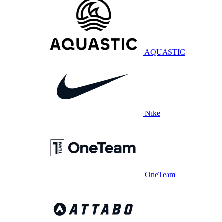
AQUASTIC
Nike
OneTeam