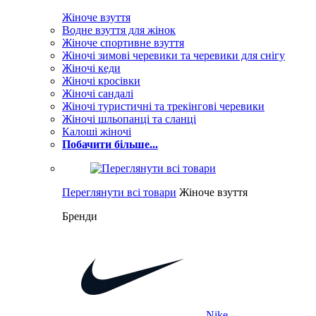
Жіноче взуття
Водне взуття для жінок
Жіноче спортивне взуття
Жіночі зимові черевики та черевики для снігу
Жіночі кеди
Жіночі кросівки
Жіночі сандалі
Жіночі туристичні та трекінгові черевики
Жіночі шльопанці та сланці
Калоші жіночі
Побачити більше...
Переглянути всі товари
Жіноче взуття
Бренди
Nike