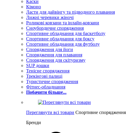
Каски
Кімоно
Ласти для дайвінгу та підводного плавання
Лижні черевики жіночі
Роликові ковзани та інлайн-ковзани
Сноубордичне спорядження
Спортивне обладнання для баскетболу
Спортивне обладнання для боксу
Спортивне обладнання для футболу
Спорядження для йоги
Спорядження для плавання
Спорядження для скітуризму
SUP дошки
Тенісне спорядження
Трекінгові палиці
Туристичне спорядження
Фітнес-обладнання
Побачити більше...
Переглянути всі товари
Спортивне спорядження
Бренди