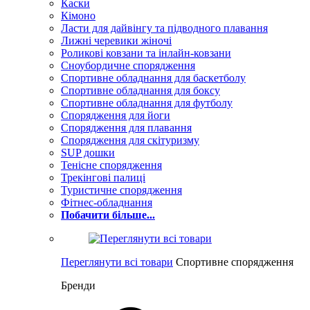
Каски
Кімоно
Ласти для дайвінгу та підводного плавання
Лижні черевики жіночі
Роликові ковзани та інлайн-ковзани
Сноубордичне спорядження
Спортивне обладнання для баскетболу
Спортивне обладнання для боксу
Спортивне обладнання для футболу
Спорядження для йоги
Спорядження для плавання
Спорядження для скітуризму
SUP дошки
Тенісне спорядження
Трекінгові палиці
Туристичне спорядження
Фітнес-обладнання
Побачити більше...
Переглянути всі товари
Спортивне спорядження
Бренди