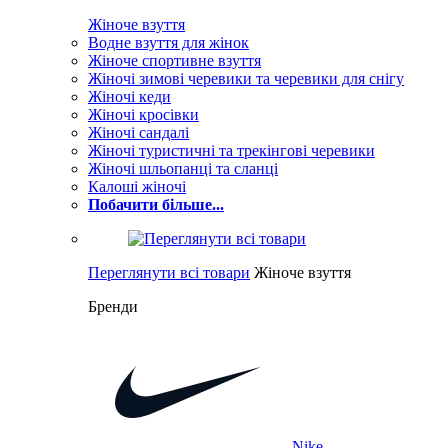
Жіноче взуття
Водне взуття для жінок
Жіноче спортивне взуття
Жіночі зимові черевики та черевики для снігу
Жіночі кеди
Жіночі кросівки
Жіночі сандалі
Жіночі туристичні та трекінгові черевики
Жіночі шльопанці та сланці
Калоші жіночі
Побачити більше...
Переглянути всі товари
Жіноче взуття
Бренди
Nike