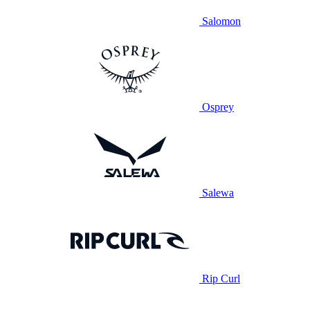
Salomon
Osprey
Salewa
Rip Curl