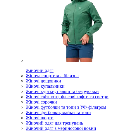
Жіночий одяг
Жіноча спортивна білизна
Жіночі дощовики
Жіночі купальники
Жіночі куртки, пальта та безрукавки
Жіночі світшоти, флісові кофти та светри
Жіночі сорочки
Жіночі футболки та топи з УФ-фільтром
Жіночі футболки, майки та топи
Жіночі шорти
Жіночий одяг для тренувань
Жіночий одяг з мериносової вовни