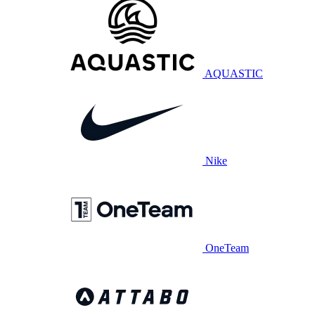
AQUASTIC
Nike
OneTeam