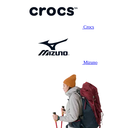
Crocs
Mizuno