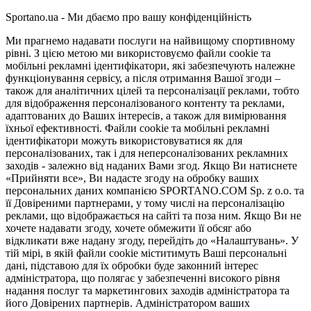
Sportano.ua - Ми дбаємо про вашу конфіденційність
Ми прагнемо надавати послуги на найвищому спортивному
рівні. З цією метою ми використовуємо файли cookie та
мобільні рекламні ідентифікатори, які забезпечують належне
функціонування сервісу, а після отримання Вашої згоди –
також для аналітичних цілей та персоналізації реклами, тобто
для відображення персоналізованого контенту та реклами,
адаптованих до Ваших інтересів, а також для вимірювання
їхньої ефективності. Файли cookie та мобільні рекламні
ідентифікатори можуть використовуватися як для
персоналізованих, так і для неперсоналізованих рекламних
заходів - залежно від наданих Вами згод. Якщо Ви натиснете
«Прийняти все», Ви надасте згоду на обробку ваших
персональних даних компанією SPORTANO.COM Sp. z o.o. та
її Довіреними партнерами, у тому числі на персоналізацію
реклами, що відображається на сайті та поза ним. Якщо Ви не
хочете надавати згоду, хочете обмежити її обсяг або
відкликати вже надану згоду, перейдіть до «Налаштувань». У
тій мірі, в якій файли cookie міститимуть Ваші персональні
дані, підставою для їх обробки буде законний інтерес
адміністратора, що полягає у забезпеченні високого рівня
надання послуг та маркетингових заходів адміністратора та
його Довірених партнерів. Адміністратором ваших