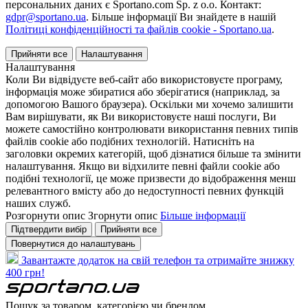
персональних даних є Sportano.com Sp. z o.o. Контакт:
gdpr@sportano.ua
. Більше інформації Ви знайдете в нашій
Політиці конфіденційності та файлів cookie - Sportano.ua
.
Прийняти все
Налаштування
Налаштування
Коли Ви відвідуєте веб-сайт або використовуєте програму,
інформація може збиратися або зберігатися (наприклад, за
допомогою Вашого браузера). Оскільки ми хочемо залишити
Вам вирішувати, як Ви використовуєте наші послуги, Ви
можете самостійно контролювати використання певних типів
файлів cookie або подібних технологій. Натисніть на
заголовки окремих категорій, щоб дізнатися більше та змінити
налаштування. Якщо ви відхилите певні файли cookie або
подібні технології, це може призвести до відображення менш
релевантного вмісту або до недоступності певних функцій
наших служб.
Розгорнути опис
Згорнути опис
Більше інформації
Підтвердити вибір
Прийняти все
Повернутися до налаштувань
Завантажте додаток на свій телефон та отримайте знижку
400 грн!
Пошук за товаром, категорією чи брендом