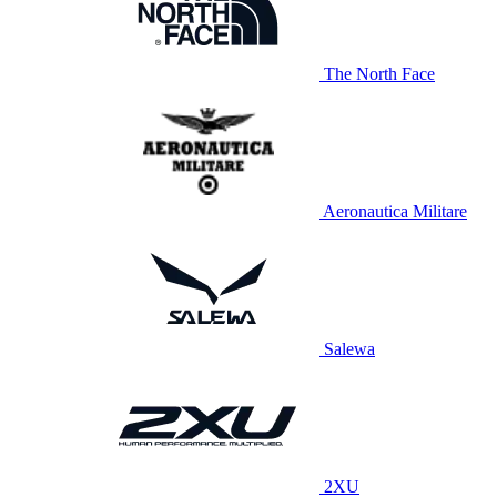
The North Face
Aeronautica Militare
Salewa
2XU