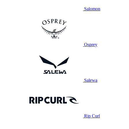
Salomon
Osprey
Salewa
Rip Curl