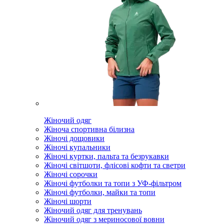
Жіночий одяг
Жіноча спортивна білизна
Жіночі дощовики
Жіночі купальники
Жіночі куртки, пальта та безрукавки
Жіночі світшоти, флісові кофти та светри
Жіночі сорочки
Жіночі футболки та топи з УФ-фільтром
Жіночі футболки, майки та топи
Жіночі шорти
Жіночий одяг для тренувань
Жіночий одяг з мериносової вовни