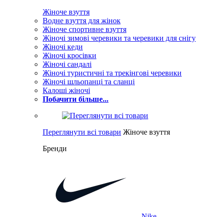
Жіноче взуття
Водне взуття для жінок
Жіноче спортивне взуття
Жіночі зимові черевики та черевики для снігу
Жіночі кеди
Жіночі кросівки
Жіночі сандалі
Жіночі туристичні та трекінгові черевики
Жіночі шльопанці та сланці
Калоші жіночі
Побачити більше...
Переглянути всі товари
Жіноче взуття
Бренди
Nike