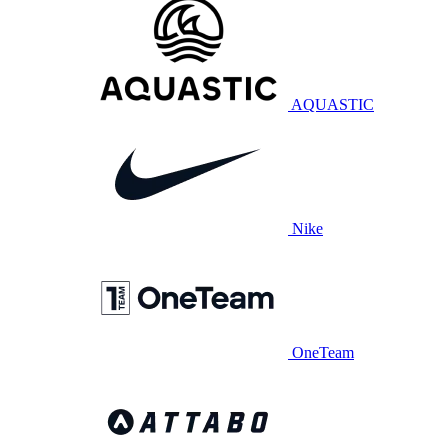
AQUASTIC
Nike
OneTeam