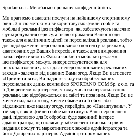
Sportano.ua - Ми дбаємо про вашу конфіденційність
Ми прагнемо надавати послуги на найвищому спортивному
рівні. З цією метою ми використовуємо файли cookie та
мобільні рекламні ідентифікатори, які забезпечують належне
функціонування сервісу, а після отримання Вашої згоди –
також для аналітичних цілей та персоналізації реклами, тобто
для відображення персоналізованого контенту та реклами,
адаптованих до Ваших інтересів, а також для вимірювання
їхньої ефективності. Файли cookie та мобільні рекламні
ідентифікатори можуть використовуватися як для
персоналізованих, так і для неперсоналізованих рекламних
заходів - залежно від наданих Вами згод. Якщо Ви натиснете
«Прийняти все», Ви надасте згоду на обробку ваших
персональних даних компанією SPORTANO.COM Sp. z o.o. та
її Довіреними партнерами, у тому числі на персоналізацію
реклами, що відображається на сайті та поза ним. Якщо Ви не
хочете надавати згоду, хочете обмежити її обсяг або
відкликати вже надану згоду, перейдіть до «Налаштувань». У
тій мірі, в якій файли cookie міститимуть Ваші персональні
дані, підставою для їх обробки буде законний інтерес
адміністратора, що полягає у забезпеченні високого рівня
надання послуг та маркетингових заходів адміністратора та
його Довірених партнерів. Адміністратором ваших