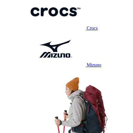
Crocs
Mizuno