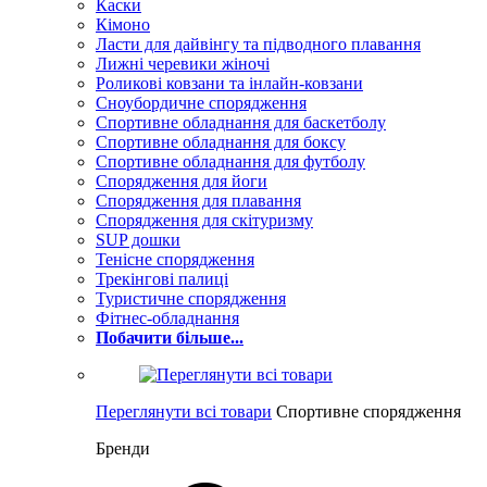
Каски
Кімоно
Ласти для дайвінгу та підводного плавання
Лижні черевики жіночі
Роликові ковзани та інлайн-ковзани
Сноубордичне спорядження
Спортивне обладнання для баскетболу
Спортивне обладнання для боксу
Спортивне обладнання для футболу
Спорядження для йоги
Спорядження для плавання
Спорядження для скітуризму
SUP дошки
Тенісне спорядження
Трекінгові палиці
Туристичне спорядження
Фітнес-обладнання
Побачити більше...
Переглянути всі товари
Спортивне спорядження
Бренди