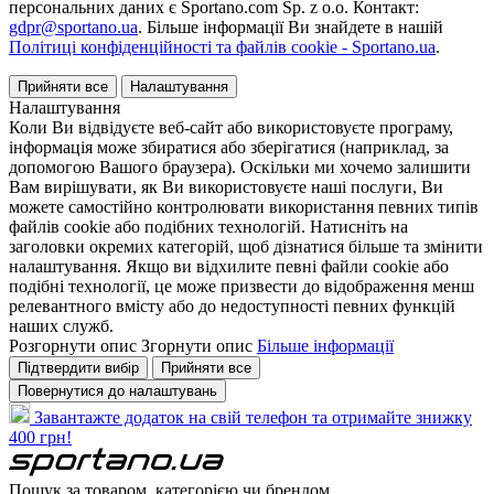
персональних даних є Sportano.com Sp. z o.o. Контакт:
gdpr@sportano.ua
. Більше інформації Ви знайдете в нашій
Політиці конфіденційності та файлів cookie - Sportano.ua
.
Прийняти все
Налаштування
Налаштування
Коли Ви відвідуєте веб-сайт або використовуєте програму,
інформація може збиратися або зберігатися (наприклад, за
допомогою Вашого браузера). Оскільки ми хочемо залишити
Вам вирішувати, як Ви використовуєте наші послуги, Ви
можете самостійно контролювати використання певних типів
файлів cookie або подібних технологій. Натисніть на
заголовки окремих категорій, щоб дізнатися більше та змінити
налаштування. Якщо ви відхилите певні файли cookie або
подібні технології, це може призвести до відображення менш
релевантного вмісту або до недоступності певних функцій
наших служб.
Розгорнути опис
Згорнути опис
Більше інформації
Підтвердити вибір
Прийняти все
Повернутися до налаштувань
Завантажте додаток на свій телефон та отримайте знижку
400 грн!
Пошук за товаром, категорією чи брендом