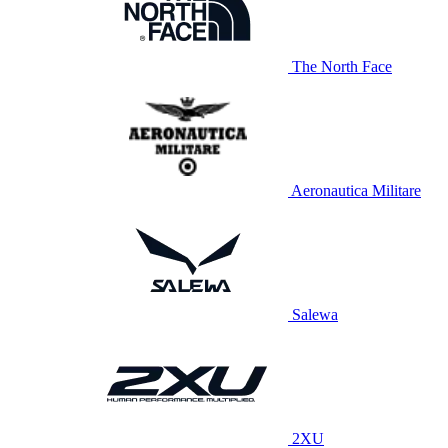
The North Face
Aeronautica Militare
Salewa
2XU