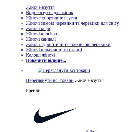
Жіноче взуття
Водне взуття для жінок
Жіноче спортивне взуття
Жіночі зимові черевики та черевики для снігу
Жіночі кеди
Жіночі кросівки
Жіночі сандалі
Жіночі туристичні та трекінгові черевики
Жіночі шльопанці та сланці
Калоші жіночі
Побачити більше...
Переглянути всі товари
Жіноче взуття
Бренди
Nike