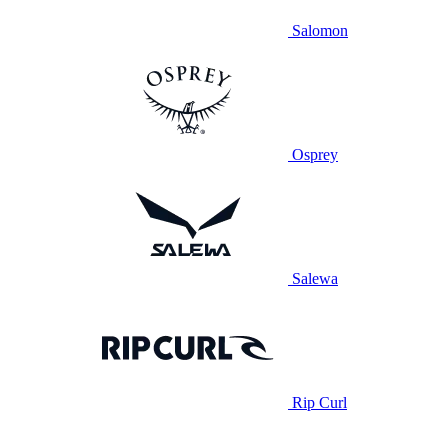
Salomon
Osprey
Salewa
Rip Curl