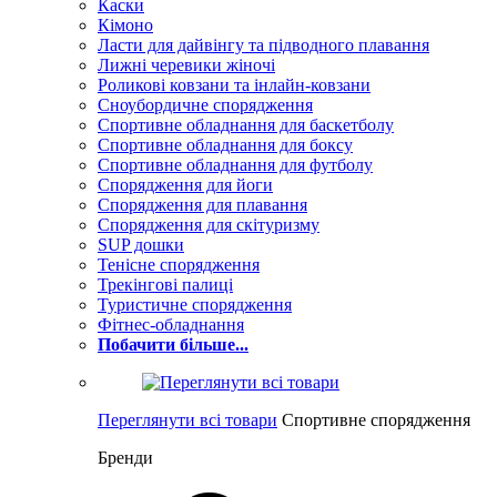
Каски
Кімоно
Ласти для дайвінгу та підводного плавання
Лижні черевики жіночі
Роликові ковзани та інлайн-ковзани
Сноубордичне спорядження
Спортивне обладнання для баскетболу
Спортивне обладнання для боксу
Спортивне обладнання для футболу
Спорядження для йоги
Спорядження для плавання
Спорядження для скітуризму
SUP дошки
Тенісне спорядження
Трекінгові палиці
Туристичне спорядження
Фітнес-обладнання
Побачити більше...
Переглянути всі товари
Спортивне спорядження
Бренди