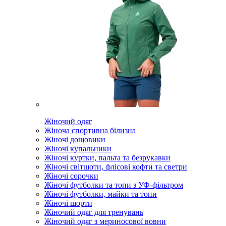
Жіночий одяг
Жіноча спортивна білизна
Жіночі дощовики
Жіночі купальники
Жіночі куртки, пальта та безрукавки
Жіночі світшоти, флісові кофти та светри
Жіночі сорочки
Жіночі футболки та топи з УФ-фільтром
Жіночі футболки, майки та топи
Жіночі шорти
Жіночий одяг для тренувань
Жіночий одяг з мериносової вовни