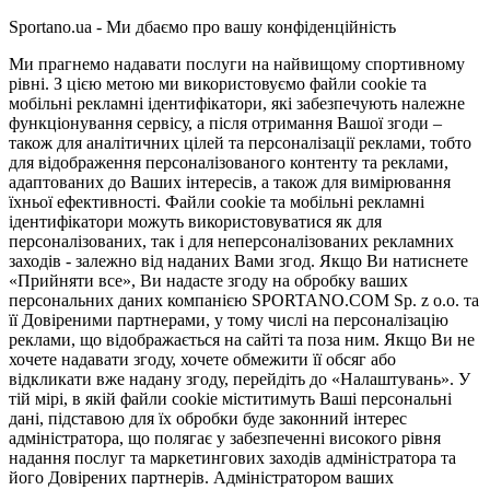
Sportano.ua - Ми дбаємо про вашу конфіденційність
Ми прагнемо надавати послуги на найвищому спортивному
рівні. З цією метою ми використовуємо файли cookie та
мобільні рекламні ідентифікатори, які забезпечують належне
функціонування сервісу, а після отримання Вашої згоди –
також для аналітичних цілей та персоналізації реклами, тобто
для відображення персоналізованого контенту та реклами,
адаптованих до Ваших інтересів, а також для вимірювання
їхньої ефективності. Файли cookie та мобільні рекламні
ідентифікатори можуть використовуватися як для
персоналізованих, так і для неперсоналізованих рекламних
заходів - залежно від наданих Вами згод. Якщо Ви натиснете
«Прийняти все», Ви надасте згоду на обробку ваших
персональних даних компанією SPORTANO.COM Sp. z o.o. та
її Довіреними партнерами, у тому числі на персоналізацію
реклами, що відображається на сайті та поза ним. Якщо Ви не
хочете надавати згоду, хочете обмежити її обсяг або
відкликати вже надану згоду, перейдіть до «Налаштувань». У
тій мірі, в якій файли cookie міститимуть Ваші персональні
дані, підставою для їх обробки буде законний інтерес
адміністратора, що полягає у забезпеченні високого рівня
надання послуг та маркетингових заходів адміністратора та
його Довірених партнерів. Адміністратором ваших