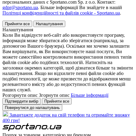
персональних даних є Sportano.com Sp. z o.o. Контакт:
gdpr@sportano.ua
. Більше інформації Ви знайдете в нашій
Політиці конфіденційності та файлів cookie - Sportano.ua
.
Прийняти все
Налаштування
Налаштування
Коли Ви відвідуєте веб-сайт або використовуєте програму,
інформація може збиратися або зберігатися (наприклад, за
допомогою Вашого браузера). Оскільки ми хочемо залишити
Вам вирішувати, як Ви використовуєте наші послуги, Ви
можете самостійно контролювати використання певних типів
файлів cookie або подібних технологій. Натисніть на
заголовки окремих категорій, щоб дізнатися більше та змінити
налаштування. Якщо ви відхилите певні файли cookie або
подібні технології, це може призвести до відображення менш
релевантного вмісту або до недоступності певних функцій
наших служб.
Розгорнути опис
Згорнути опис
Більше інформації
Підтвердити вибір
Прийняти все
Повернутися до налаштувань
Завантажте додаток на свій телефон та отримайте знижку
400 грн!
Пошук за товаром, категорією чи брендом