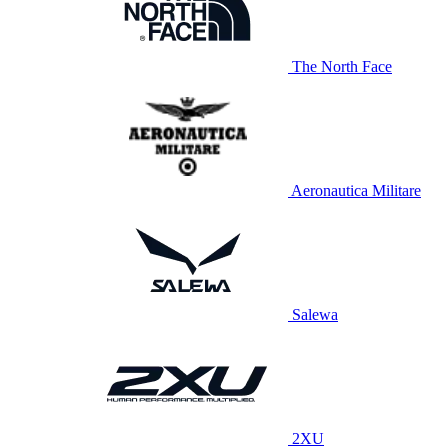
The North Face
Aeronautica Militare
Salewa
2XU