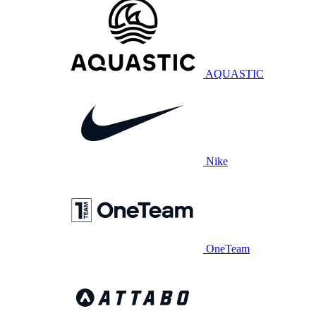
AQUASTIC
Nike
OneTeam