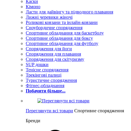
Каски
Кімоно
Ласти для дайвінгу та підводного плавання
Лижні черевики жіночі
Роликові ковзани та інлайн-ковзани
Сноубордичне спорядження
Спортивне обладнання для баскетболу
Спортивне обладнання для боксу
Спортивне обладнання для футболу
Спорядження для йоги
Спорядження для плавання
Спорядження для скітуризму
SUP дошки
Тенісне спорядження
Трекінгові палиці
Туристичне спорядження
Фітнес-обладнання
Побачити більше...
Переглянути всі товари
Спортивне спорядження
Бренди