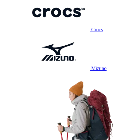
Crocs
Mizuno