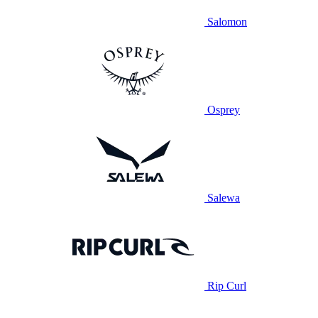
Salomon
Osprey
Salewa
Rip Curl