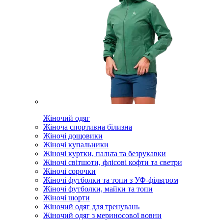
Жіночий одяг
Жіноча спортивна білизна
Жіночі дощовики
Жіночі купальники
Жіночі куртки, пальта та безрукавки
Жіночі світшоти, флісові кофти та светри
Жіночі сорочки
Жіночі футболки та топи з УФ-фільтром
Жіночі футболки, майки та топи
Жіночі шорти
Жіночий одяг для тренувань
Жіночий одяг з мериносової вовни