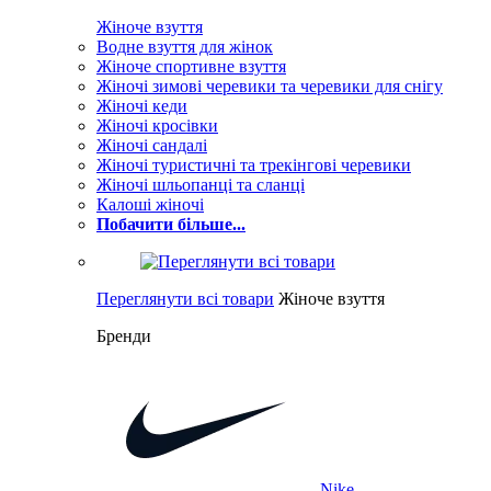
Жіноче взуття
Водне взуття для жінок
Жіноче спортивне взуття
Жіночі зимові черевики та черевики для снігу
Жіночі кеди
Жіночі кросівки
Жіночі сандалі
Жіночі туристичні та трекінгові черевики
Жіночі шльопанці та сланці
Калоші жіночі
Побачити більше...
Переглянути всі товари
Жіноче взуття
Бренди
Nike