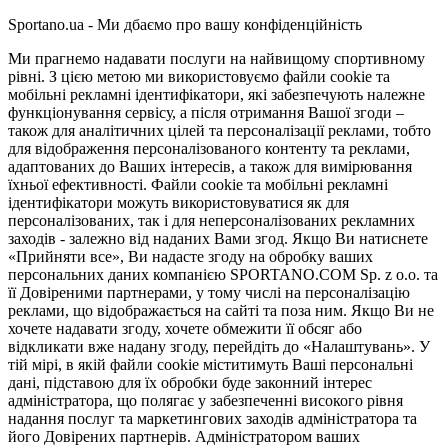
Sportano.ua - Ми дбаємо про вашу конфіденційність
Ми прагнемо надавати послуги на найвищому спортивному
рівні. З цією метою ми використовуємо файли cookie та
мобільні рекламні ідентифікатори, які забезпечують належне
функціонування сервісу, а після отримання Вашої згоди –
також для аналітичних цілей та персоналізації реклами, тобто
для відображення персоналізованого контенту та реклами,
адаптованих до Ваших інтересів, а також для вимірювання
їхньої ефективності. Файли cookie та мобільні рекламні
ідентифікатори можуть використовуватися як для
персоналізованих, так і для неперсоналізованих рекламних
заходів - залежно від наданих Вами згод. Якщо Ви натиснете
«Прийняти все», Ви надасте згоду на обробку ваших
персональних даних компанією SPORTANO.COM Sp. z o.o. та
її Довіреними партнерами, у тому числі на персоналізацію
реклами, що відображається на сайті та поза ним. Якщо Ви не
хочете надавати згоду, хочете обмежити її обсяг або
відкликати вже надану згоду, перейдіть до «Налаштувань». У
тій мірі, в якій файли cookie міститимуть Ваші персональні
дані, підставою для їх обробки буде законний інтерес
адміністратора, що полягає у забезпеченні високого рівня
надання послуг та маркетингових заходів адміністратора та
його Довірених партнерів. Адміністратором ваших