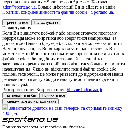
персональних даних є Sportano.com Sp. z o.o. Контакт:
gdpr@sportano.ua
. Більше інформації Ви знайдете в нашій
Політиці конфіденційності та файлів cookie - Sportano.ua
.
Прийняти все
Налаштування
Налаштування
Коли Ви відвідуєте веб-сайт або використовуєте програму,
інформація може збиратися або зберігатися (наприклад, за
допомогою Вашого браузера). Оскільки ми хочемо залишити
Вам вирішувати, як Ви використовуєте наші послуги, Ви
можете самостійно контролювати використання певних типів
файлів cookie або подібних технологій. Натисніть на
заголовки окремих категорій, щоб дізнатися більше та змінити
налаштування. Якщо ви відхилите певні файли cookie або
подібні технології, це може призвести до відображення менш
релевантного вмісту або до недоступності певних функцій
наших служб.
Розгорнути опис
Згорнути опис
Більше інформації
Підтвердити вибір
Прийняти все
Повернутися до налаштувань
Завантажте додаток на свій телефон та отримайте знижку
400 грн!
Пошук за товаром, категорією чи брендом