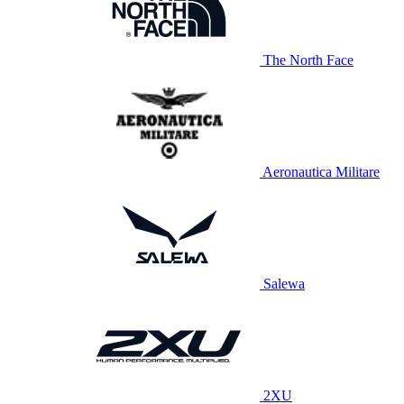
The North Face
Aeronautica Militare
Salewa
2XU