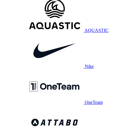
AQUASTIC
Nike
OneTeam