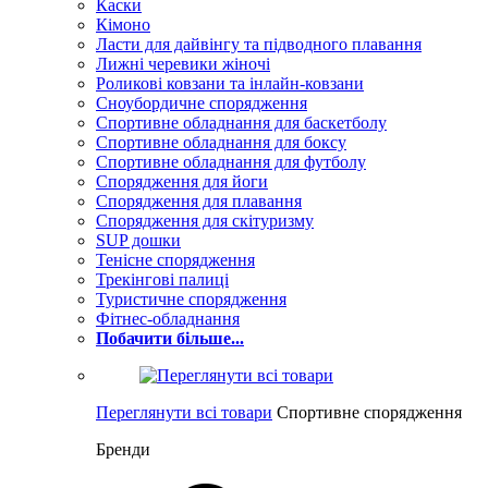
Каски
Кімоно
Ласти для дайвінгу та підводного плавання
Лижні черевики жіночі
Роликові ковзани та інлайн-ковзани
Сноубордичне спорядження
Спортивне обладнання для баскетболу
Спортивне обладнання для боксу
Спортивне обладнання для футболу
Спорядження для йоги
Спорядження для плавання
Спорядження для скітуризму
SUP дошки
Тенісне спорядження
Трекінгові палиці
Туристичне спорядження
Фітнес-обладнання
Побачити більше...
Переглянути всі товари
Спортивне спорядження
Бренди