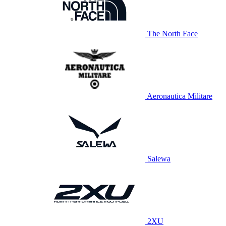
The North Face
Aeronautica Militare
Salewa
2XU