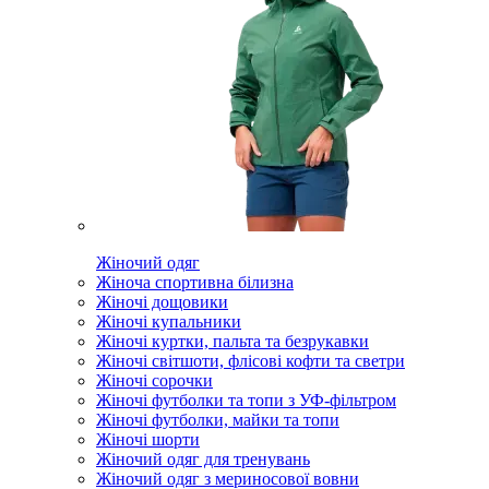
Жіночий одяг
Жіноча спортивна білизна
Жіночі дощовики
Жіночі купальники
Жіночі куртки, пальта та безрукавки
Жіночі світшоти, флісові кофти та светри
Жіночі сорочки
Жіночі футболки та топи з УФ-фільтром
Жіночі футболки, майки та топи
Жіночі шорти
Жіночий одяг для тренувань
Жіночий одяг з мериносової вовни