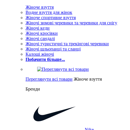
Жіноче взуття
Водне взуття для жінок
Жіноче спортивне взуття
Жіночі зимові черевики та черевики для снігу
Жіночі кеди
Жіночі кросівки
Жіночі сандалі
Жіночі туристичні та трекінгові черевики
Жіночі шльопанці та сланці
Калоші жіночі
Побачити більше...
Переглянути всі товари
Жіноче взуття
Бренди
Nike