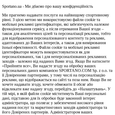
Sportano.ua - Ми дбаємо про вашу конфіденційність
Ми прагнемо надавати послуги на найвищому спортивному
рівні. З цією метою ми використовуємо файли cookie та
мобільні рекламні ідентифікатори, які забезпечують належне
функціонування сервісу, а після отримання Вашої згоди –
також для аналітичних цілей та персоналізації реклами, тобто
для відображення персоналізованого контенту та реклами,
адаптованих до Ваших інтересів, а також для вимірювання
їхньої ефективності. Файли cookie та мобільні рекламні
ідентифікатори можуть використовуватися як для
персоналізованих, так і для неперсоналізованих рекламних
заходів - залежно від наданих Вами згод. Якщо Ви натиснете
«Прийняти все», Ви надасте згоду на обробку ваших
персональних даних компанією SPORTANO.COM Sp. z o.o. та
її Довіреними партнерами, у тому числі на персоналізацію
реклами, що відображається на сайті та поза ним. Якщо Ви не
хочете надавати згоду, хочете обмежити її обсяг або
відкликати вже надану згоду, перейдіть до «Налаштувань». У
тій мірі, в якій файли cookie міститимуть Ваші персональні
дані, підставою для їх обробки буде законний інтерес
адміністратора, що полягає у забезпеченні високого рівня
надання послуг та маркетингових заходів адміністратора та
його Довірених партнерів. Адміністратором ваших