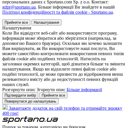
персональних даних є Sportano.com Sp. z o.o. Контакт:
gdpr@sportano.ua
. Більше інформації Ви знайдете в нашій
Політиці конфіденційності та файлів cookie - Sportano.ua
.
Прийняти все
Налаштування
Налаштування
Коли Ви відвідуєте веб-сайт або використовуєте програму,
інформація може збиратися або зберігатися (наприклад, за
допомогою Вашого браузера). Оскільки ми хочемо залишити
Вам вирішувати, як Ви використовуєте наші послуги, Ви
можете самостійно контролювати використання певних типів
файлів cookie або подібних технологій. Натисніть на
заголовки окремих категорій, щоб дізнатися більше та змінити
налаштування. Якщо ви відхилите певні файли cookie або
подібні технології, це може призвести до відображення менш
релевантного вмісту або до недоступності певних функцій
наших служб.
Розгорнути опис
Згорнути опис
Більше інформації
Підтвердити вибір
Прийняти все
Повернутися до налаштувань
Завантажте додаток на свій телефон та отримайте знижку
400 грн!
Пошук за товаром, категорією чи брендом