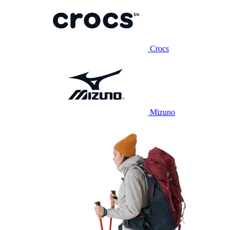
Crocs
Mizuno