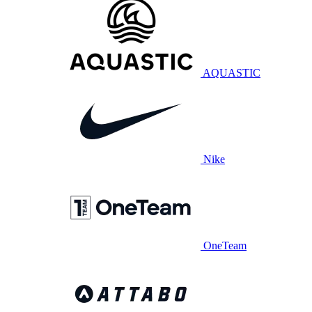
AQUASTIC
Nike
OneTeam