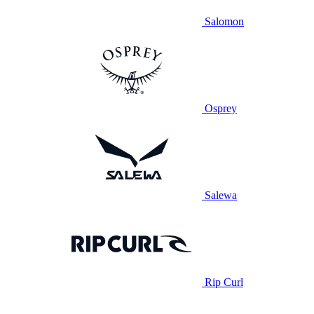
Salomon
Osprey
Salewa
Rip Curl