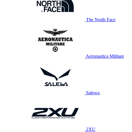
The North Face
Aeronautica Militare
Salewa
2XU