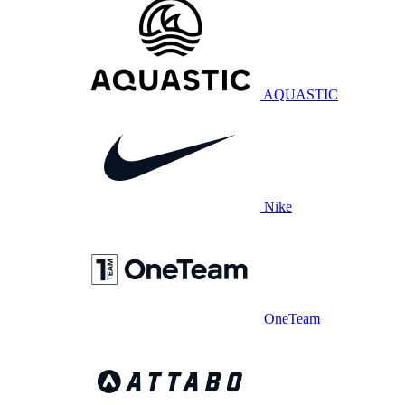
AQUASTIC
Nike
OneTeam