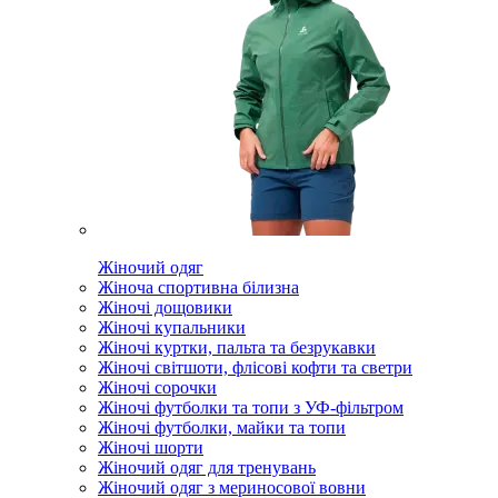
Жіночий одяг
Жіноча спортивна білизна
Жіночі дощовики
Жіночі купальники
Жіночі куртки, пальта та безрукавки
Жіночі світшоти, флісові кофти та светри
Жіночі сорочки
Жіночі футболки та топи з УФ-фільтром
Жіночі футболки, майки та топи
Жіночі шорти
Жіночий одяг для тренувань
Жіночий одяг з мериносової вовни