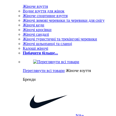
Жіноче взуття
Водне взуття для жінок
Жіноче спортивне взуття
Жіночі зимові черевики та черевики для снігу
Жіночі кеди
Жіночі кросівки
Жіночі сандалі
Жіночі туристичні та трекінгові черевики
Жіночі шльопанці та сланці
Калоші жіночі
Побачити більше...
Переглянути всі товари
Жіноче взуття
Бренди
Nike