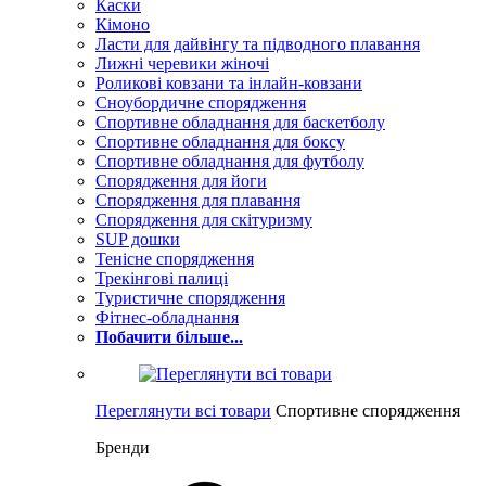
Каски
Кімоно
Ласти для дайвінгу та підводного плавання
Лижні черевики жіночі
Роликові ковзани та інлайн-ковзани
Сноубордичне спорядження
Спортивне обладнання для баскетболу
Спортивне обладнання для боксу
Спортивне обладнання для футболу
Спорядження для йоги
Спорядження для плавання
Спорядження для скітуризму
SUP дошки
Тенісне спорядження
Трекінгові палиці
Туристичне спорядження
Фітнес-обладнання
Побачити більше...
Переглянути всі товари
Спортивне спорядження
Бренди