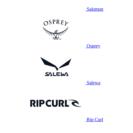
Salomon
Osprey
Salewa
Rip Curl