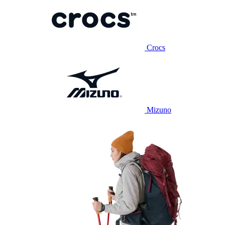
Crocs
Mizuno