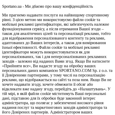
Sportano.ua - Ми дбаємо про вашу конфіденційність
Ми прагнемо надавати послуги на найвищому спортивному
рівні. З цією метою ми використовуємо файли cookie та
мобільні рекламні ідентифікатори, які забезпечують належне
функціонування сервісу, а після отримання Вашої згоди –
також для аналітичних цілей та персоналізації реклами, тобто
для відображення персоналізованого контенту та реклами,
адаптованих до Ваших інтересів, а також для вимірювання
їхньої ефективності. Файли cookie та мобільні рекламні
ідентифікатори можуть використовуватися як для
персоналізованих, так і для неперсоналізованих рекламних
заходів - залежно від наданих Вами згод. Якщо Ви натиснете
«Прийняти все», Ви надасте згоду на обробку ваших
персональних даних компанією SPORTANO.COM Sp. z o.o. та
її Довіреними партнерами, у тому числі на персоналізацію
реклами, що відображається на сайті та поза ним. Якщо Ви не
хочете надавати згоду, хочете обмежити її обсяг або
відкликати вже надану згоду, перейдіть до «Налаштувань». У
тій мірі, в якій файли cookie міститимуть Ваші персональні
дані, підставою для їх обробки буде законний інтерес
адміністратора, що полягає у забезпеченні високого рівня
надання послуг та маркетингових заходів адміністратора та
його Довірених партнерів. Адміністратором ваших