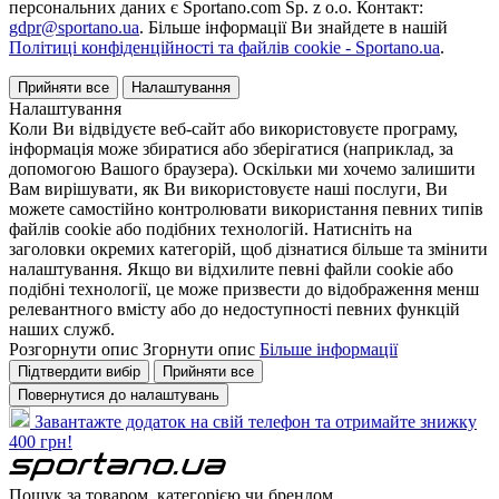
персональних даних є Sportano.com Sp. z o.o. Контакт:
gdpr@sportano.ua
. Більше інформації Ви знайдете в нашій
Політиці конфіденційності та файлів cookie - Sportano.ua
.
Прийняти все
Налаштування
Налаштування
Коли Ви відвідуєте веб-сайт або використовуєте програму,
інформація може збиратися або зберігатися (наприклад, за
допомогою Вашого браузера). Оскільки ми хочемо залишити
Вам вирішувати, як Ви використовуєте наші послуги, Ви
можете самостійно контролювати використання певних типів
файлів cookie або подібних технологій. Натисніть на
заголовки окремих категорій, щоб дізнатися більше та змінити
налаштування. Якщо ви відхилите певні файли cookie або
подібні технології, це може призвести до відображення менш
релевантного вмісту або до недоступності певних функцій
наших служб.
Розгорнути опис
Згорнути опис
Більше інформації
Підтвердити вибір
Прийняти все
Повернутися до налаштувань
Завантажте додаток на свій телефон та отримайте знижку
400 грн!
Пошук за товаром, категорією чи брендом