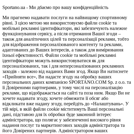
Sportano.ua - Ми дбаємо про вашу конфіденційність
Ми прагнемо надавати послуги на найвищому спортивному
рівні. З цією метою ми використовуємо файли cookie та
мобільні рекламні ідентифікатори, які забезпечують належне
функціонування сервісу, а після отримання Вашої згоди –
також для аналітичних цілей та персоналізації реклами, тобто
для відображення персоналізованого контенту та реклами,
адаптованих до Ваших інтересів, а також для вимірювання
їхньої ефективності. Файли cookie та мобільні рекламні
ідентифікатори можуть використовуватися як для
персоналізованих, так і для неперсоналізованих рекламних
заходів - залежно від наданих Вами згод. Якщо Ви натиснете
«Прийняти все», Ви надасте згоду на обробку ваших
персональних даних компанією SPORTANO.COM Sp. z o.o. та
її Довіреними партнерами, у тому числі на персоналізацію
реклами, що відображається на сайті та поза ним. Якщо Ви не
хочете надавати згоду, хочете обмежити її обсяг або
відкликати вже надану згоду, перейдіть до «Налаштувань». У
тій мірі, в якій файли cookie міститимуть Ваші персональні
дані, підставою для їх обробки буде законний інтерес
адміністратора, що полягає у забезпеченні високого рівня
надання послуг та маркетингових заходів адміністратора та
його Довірених партнерів. Адміністратором ваших