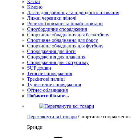
Каски
Кімоно
Ласти для дайвінгу та підводного плавання
Лижні черевики жіночі
Роликові ковзани та інлайн-ковзани
Сноубордичне спорядження
Спортивне обладнання для баскетболу
Спортивне обладнання для боксу
Спортивне обладнання для футболу
Спорядження для йоги
Спорядження для плавання
Спорядження для скітуризму
SUP дошки
Тенісне спорядження
Трекінгові палиці
Туристичне спорядження
Фітнес-обладнання
Побачити більше...
Переглянути всі товари
Спортивне спорядження
Бренди