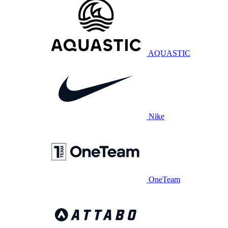
AQUASTIC
Nike
OneTeam