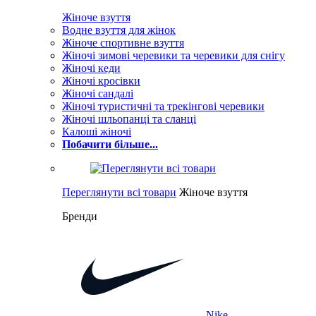
Жіноче взуття
Водне взуття для жінок
Жіноче спортивне взуття
Жіночі зимові черевики та черевики для снігу
Жіночі кеди
Жіночі кросівки
Жіночі сандалі
Жіночі туристичні та трекінгові черевики
Жіночі шльопанці та сланці
Калоші жіночі
Побачити більше...
Переглянути всі товари
Жіноче взуття
Бренди
Nike