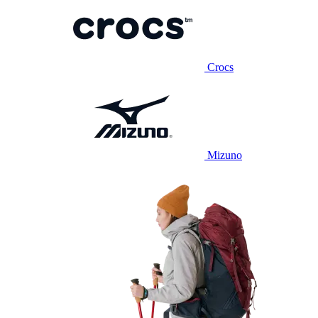
Crocs
Mizuno