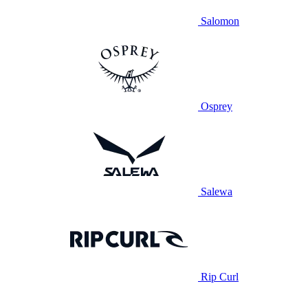
Salomon
Osprey
Salewa
Rip Curl