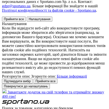
персональних даних є Sportano.com Sp. z o.o. Контакт:
gdpr@sportano.ua
. Більше інформації Ви знайдете в нашій
Політиці конфіденційності та файлів cookie - Sportano.ua
.
Прийняти все
Налаштування
Налаштування
Коли Ви відвідуєте веб-сайт або використовуєте програму,
інформація може збиратися або зберігатися (наприклад, за
допомогою Вашого браузера). Оскільки ми хочемо залишити
Вам вирішувати, як Ви використовуєте наші послуги, Ви
можете самостійно контролювати використання певних типів
файлів cookie або подібних технологій. Натисніть на
заголовки окремих категорій, щоб дізнатися більше та змінити
налаштування. Якщо ви відхилите певні файли cookie або
подібні технології, це може призвести до відображення менш
релевантного вмісту або до недоступності певних функцій
наших служб.
Розгорнути опис
Згорнути опис
Більше інформації
Підтвердити вибір
Прийняти все
Повернутися до налаштувань
Завантажте додаток на свій телефон та отримайте знижку
400 грн!
Пошук за товаром, категорією чи брендом