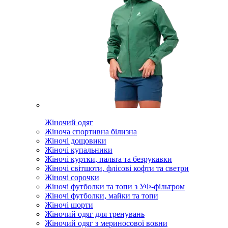
Жіночий одяг
Жіноча спортивна білизна
Жіночі дощовики
Жіночі купальники
Жіночі куртки, пальта та безрукавки
Жіночі світшоти, флісові кофти та светри
Жіночі сорочки
Жіночі футболки та топи з УФ-фільтром
Жіночі футболки, майки та топи
Жіночі шорти
Жіночий одяг для тренувань
Жіночий одяг з мериносової вовни