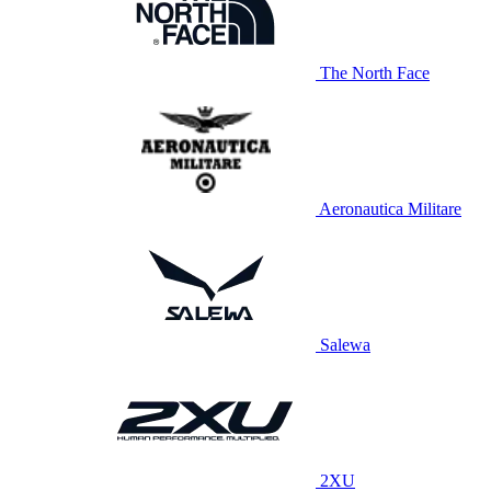
The North Face
Aeronautica Militare
Salewa
2XU