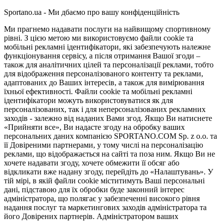
Sportano.ua - Ми дбаємо про вашу конфіденційність
Ми прагнемо надавати послуги на найвищому спортивному
рівні. З цією метою ми використовуємо файли cookie та
мобільні рекламні ідентифікатори, які забезпечують належне
функціонування сервісу, а після отримання Вашої згоди –
також для аналітичних цілей та персоналізації реклами, тобто
для відображення персоналізованого контенту та реклами,
адаптованих до Ваших інтересів, а також для вимірювання
їхньої ефективності. Файли cookie та мобільні рекламні
ідентифікатори можуть використовуватися як для
персоналізованих, так і для неперсоналізованих рекламних
заходів - залежно від наданих Вами згод. Якщо Ви натиснете
«Прийняти все», Ви надасте згоду на обробку ваших
персональних даних компанією SPORTANO.COM Sp. z o.o. та
її Довіреними партнерами, у тому числі на персоналізацію
реклами, що відображається на сайті та поза ним. Якщо Ви не
хочете надавати згоду, хочете обмежити її обсяг або
відкликати вже надану згоду, перейдіть до «Налаштувань». У
тій мірі, в якій файли cookie міститимуть Ваші персональні
дані, підставою для їх обробки буде законний інтерес
адміністратора, що полягає у забезпеченні високого рівня
надання послуг та маркетингових заходів адміністратора та
його Довірених партнерів. Адміністратором ваших