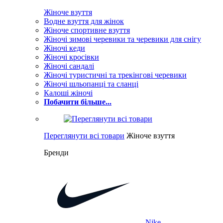
Жіноче взуття
Водне взуття для жінок
Жіноче спортивне взуття
Жіночі зимові черевики та черевики для снігу
Жіночі кеди
Жіночі кросівки
Жіночі сандалі
Жіночі туристичні та трекінгові черевики
Жіночі шльопанці та сланці
Калоші жіночі
Побачити більше...
Переглянути всі товари
Жіноче взуття
Бренди
Nike