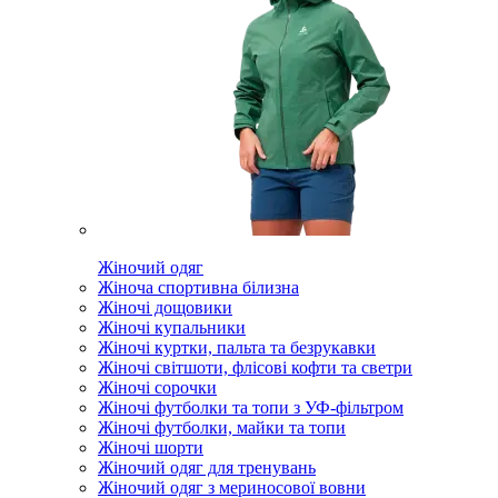
Жіночий одяг
Жіноча спортивна білизна
Жіночі дощовики
Жіночі купальники
Жіночі куртки, пальта та безрукавки
Жіночі світшоти, флісові кофти та светри
Жіночі сорочки
Жіночі футболки та топи з УФ-фільтром
Жіночі футболки, майки та топи
Жіночі шорти
Жіночий одяг для тренувань
Жіночий одяг з мериносової вовни