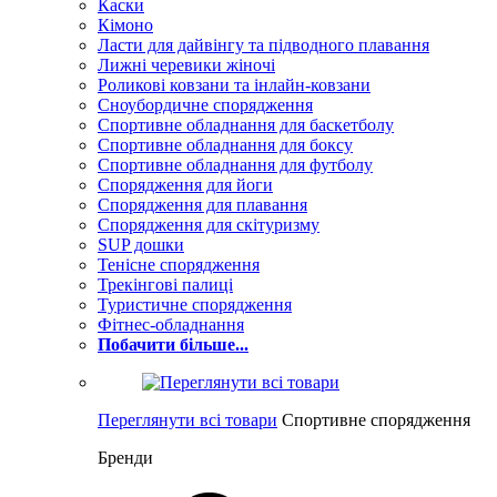
Каски
Кімоно
Ласти для дайвінгу та підводного плавання
Лижні черевики жіночі
Роликові ковзани та інлайн-ковзани
Сноубордичне спорядження
Спортивне обладнання для баскетболу
Спортивне обладнання для боксу
Спортивне обладнання для футболу
Спорядження для йоги
Спорядження для плавання
Спорядження для скітуризму
SUP дошки
Тенісне спорядження
Трекінгові палиці
Туристичне спорядження
Фітнес-обладнання
Побачити більше...
Переглянути всі товари
Спортивне спорядження
Бренди