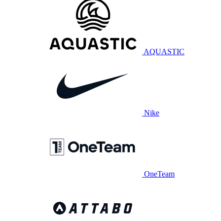
AQUASTIC
Nike
OneTeam