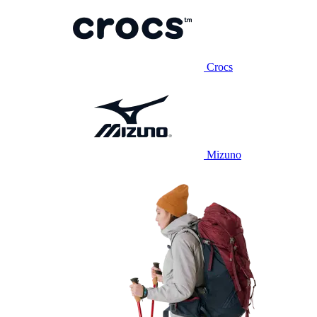
Crocs
Mizuno