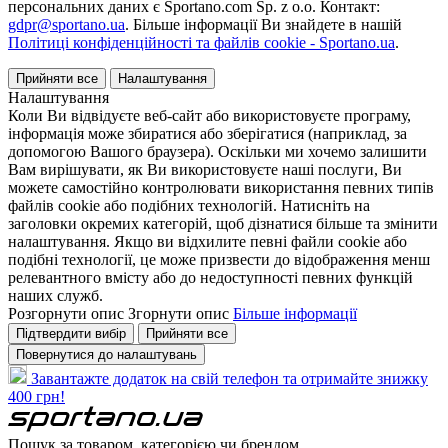
персональних даних є Sportano.com Sp. z o.o. Контакт:
gdpr@sportano.ua
. Більше інформації Ви знайдете в нашій
Політиці конфіденційності та файлів cookie - Sportano.ua
.
Прийняти все
Налаштування
Налаштування
Коли Ви відвідуєте веб-сайт або використовуєте програму,
інформація може збиратися або зберігатися (наприклад, за
допомогою Вашого браузера). Оскільки ми хочемо залишити
Вам вирішувати, як Ви використовуєте наші послуги, Ви
можете самостійно контролювати використання певних типів
файлів cookie або подібних технологій. Натисніть на
заголовки окремих категорій, щоб дізнатися більше та змінити
налаштування. Якщо ви відхилите певні файли cookie або
подібні технології, це може призвести до відображення менш
релевантного вмісту або до недоступності певних функцій
наших служб.
Розгорнути опис
Згорнути опис
Більше інформації
Підтвердити вибір
Прийняти все
Повернутися до налаштувань
Завантажте додаток на свій телефон та отримайте знижку
400 грн!
Пошук за товаром, категорією чи брендом