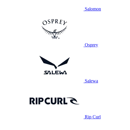
Salomon
Osprey
Salewa
Rip Curl