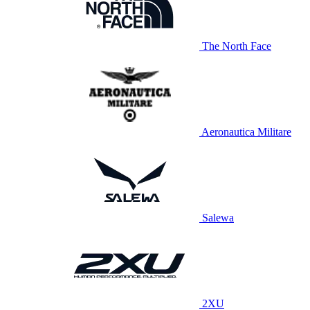
The North Face
Aeronautica Militare
Salewa
2XU