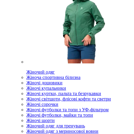
Жіночий одяг
Жіноча спортивна білизна
Жіночі дощовики
Жіночі купальники
Жіночі куртки, пальта та безрукавки
Жіночі світшоти, флісові кофти та светри
Жіночі сорочки
Жіночі футболки та топи з УФ-фільтром
Жіночі футболки, майки та топи
Жіночі шорти
Жіночий одяг для тренувань
Жіночий одяг з мериносової вовни