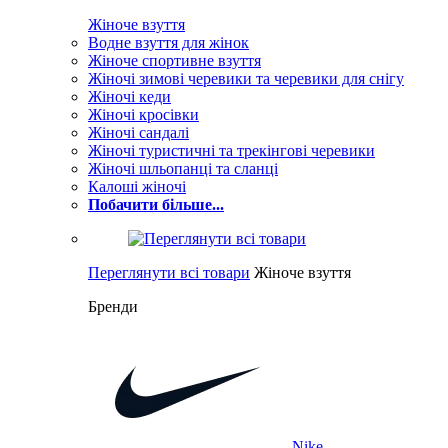
Жіноче взуття
Водне взуття для жінок
Жіноче спортивне взуття
Жіночі зимові черевики та черевики для снігу
Жіночі кеди
Жіночі кросівки
Жіночі сандалі
Жіночі туристичні та трекінгові черевики
Жіночі шльопанці та сланці
Калоші жіночі
Побачити більше...
Переглянути всі товари
Жіноче взуття
Бренди
Nike