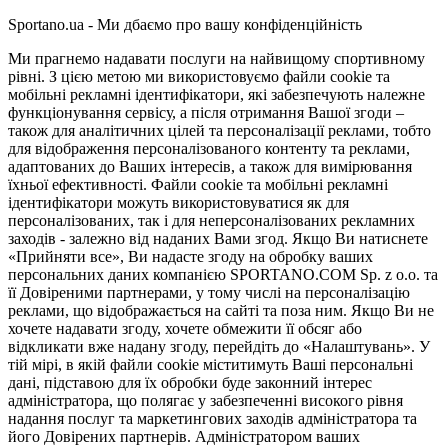
Sportano.ua - Ми дбаємо про вашу конфіденційність
Ми прагнемо надавати послуги на найвищому спортивному
рівні. З цією метою ми використовуємо файли cookie та
мобільні рекламні ідентифікатори, які забезпечують належне
функціонування сервісу, а після отримання Вашої згоди –
також для аналітичних цілей та персоналізації реклами, тобто
для відображення персоналізованого контенту та реклами,
адаптованих до Ваших інтересів, а також для вимірювання
їхньої ефективності. Файли cookie та мобільні рекламні
ідентифікатори можуть використовуватися як для
персоналізованих, так і для неперсоналізованих рекламних
заходів - залежно від наданих Вами згод. Якщо Ви натиснете
«Прийняти все», Ви надасте згоду на обробку ваших
персональних даних компанією SPORTANO.COM Sp. z o.o. та
її Довіреними партнерами, у тому числі на персоналізацію
реклами, що відображається на сайті та поза ним. Якщо Ви не
хочете надавати згоду, хочете обмежити її обсяг або
відкликати вже надану згоду, перейдіть до «Налаштувань». У
тій мірі, в якій файли cookie міститимуть Ваші персональні
дані, підставою для їх обробки буде законний інтерес
адміністратора, що полягає у забезпеченні високого рівня
надання послуг та маркетингових заходів адміністратора та
його Довірених партнерів. Адміністратором ваших