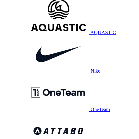
AQUASTIC
Nike
OneTeam