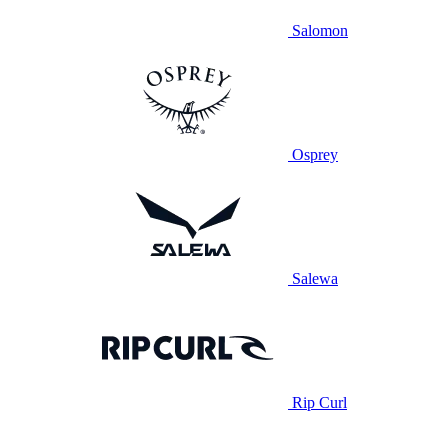
Salomon
Osprey
Salewa
Rip Curl