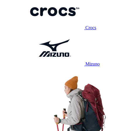
Crocs
Mizuno