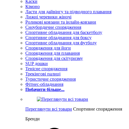
Каски
Кімоно
Ласти для дайвінгу та підводного плавання
Лижні черевики жіночі
Роликові ковзани та інлайн-ковзани
Сноубордичне спорядження
Спортивне обладнання для баскетболу
Спортивне обладнання для боксу
Спортивне обладнання для футболу
Спорядження для йоги
Спорядження для плавання
Спорядження для скітуризму
SUP дошки
Тенісне спорядження
Трекінгові палиці
Туристичне спорядження
Фітнес-обладнання
Побачити більше...
Переглянути всі товари
Спортивне спорядження
Бренди