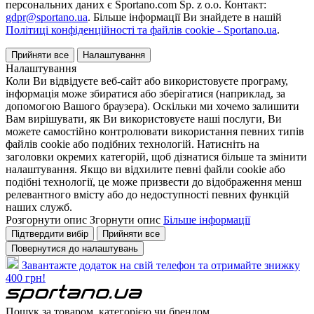
персональних даних є Sportano.com Sp. z o.o. Контакт:
gdpr@sportano.ua
. Більше інформації Ви знайдете в нашій
Політиці конфіденційності та файлів cookie - Sportano.ua
.
Прийняти все
Налаштування
Налаштування
Коли Ви відвідуєте веб-сайт або використовуєте програму,
інформація може збиратися або зберігатися (наприклад, за
допомогою Вашого браузера). Оскільки ми хочемо залишити
Вам вирішувати, як Ви використовуєте наші послуги, Ви
можете самостійно контролювати використання певних типів
файлів cookie або подібних технологій. Натисніть на
заголовки окремих категорій, щоб дізнатися більше та змінити
налаштування. Якщо ви відхилите певні файли cookie або
подібні технології, це може призвести до відображення менш
релевантного вмісту або до недоступності певних функцій
наших служб.
Розгорнути опис
Згорнути опис
Більше інформації
Підтвердити вибір
Прийняти все
Повернутися до налаштувань
Завантажте додаток на свій телефон та отримайте знижку
400 грн!
Пошук за товаром, категорією чи брендом