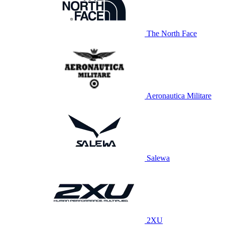
The North Face
Aeronautica Militare
Salewa
2XU