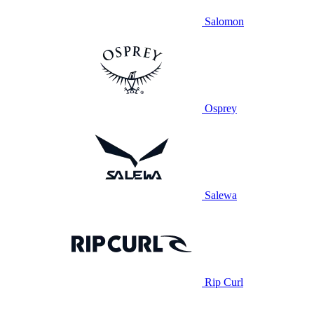
Salomon
Osprey
Salewa
Rip Curl