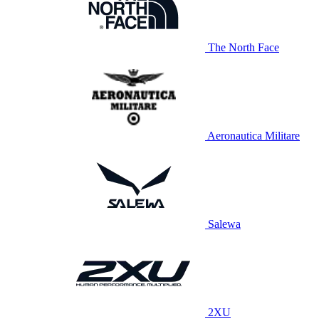
The North Face
Aeronautica Militare
Salewa
2XU