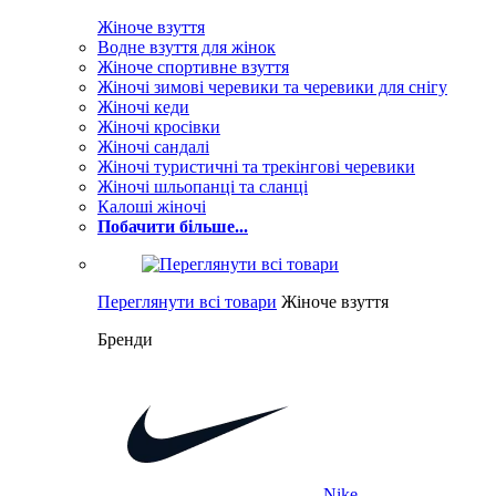
Жіноче взуття
Водне взуття для жінок
Жіноче спортивне взуття
Жіночі зимові черевики та черевики для снігу
Жіночі кеди
Жіночі кросівки
Жіночі сандалі
Жіночі туристичні та трекінгові черевики
Жіночі шльопанці та сланці
Калоші жіночі
Побачити більше...
Переглянути всі товари
Жіноче взуття
Бренди
Nike