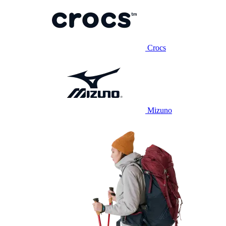
Crocs
Mizuno