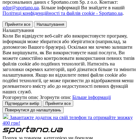
персональних даних є Sportano.com Sp. z o.o. Контакт:
gdpr@sportano.ua
. Більше інформації Ви знайдете в нашій
Політиці конфіденційності та файлів cookie - Sportano.ua
.
Прийняти все
Налаштування
Налаштування
Коли Ви відвідуєте веб-сайт або використовуєте програму,
інформація може збиратися або зберігатися (наприклад, за
допомогою Вашого браузера). Оскільки ми хочемо залишити
Вам вирішувати, як Ви використовуєте наші послуги, Ви
можете самостійно контролювати використання певних типів
файлів cookie або подібних технологій. Натисніть на
заголовки окремих категорій, щоб дізнатися більше та змінити
налаштування. Якщо ви відхилите певні файли cookie або
подібні технології, це може призвести до відображення менш
релевантного вмісту або до недоступності певних функцій
наших служб.
Розгорнути опис
Згорнути опис
Більше інформації
Підтвердити вибір
Прийняти все
Повернутися до налаштувань
Завантажте додаток на свій телефон та отримайте знижку
400 грн!
Пошук за товаром, категорією чи брендом