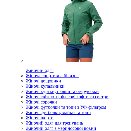
Жіночий одяг
Жіноча спортивна білизна
Жіночі дощовики
Жіночі купальники
Жіночі куртки, пальта та безрукавки
Жіночі світшоти, флісові кофти та светри
Жіночі сорочки
Жіночі футболки та топи з УФ-фільтром
Жіночі футболки, майки та топи
Жіночі шорти
Жіночий одяг для тренувань
Жіночий одяг з мериносової вовни