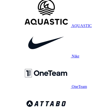
AQUASTIC
Nike
OneTeam