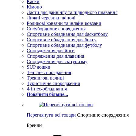
Каски
Кімоно
Ласти для дайвінгу та підводного плавання
Лижні черевики жіночі
Роликові ковзани та інлайн-ковзани
Сноубордичне спорядження
Спортивне обладнання для баскетболу
Спортивне обладнання для боксу
Спортивне обладнання для футболу
Спорядження для йоги
Спорядження для плавання
Спорядження для скітуризму
SUP дошки
Тенісне спорядження
Трекінгові палиці
Туристичне спорядження
Фітнес-обладнання
Побачити більше...
Переглянути всі товари
Спортивне спорядження
Бренди