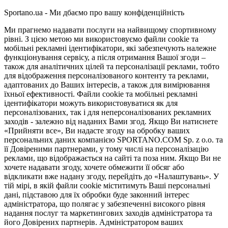
Sportano.ua - Ми дбаємо про вашу конфіденційність
Ми прагнемо надавати послуги на найвищому спортивному
рівні. З цією метою ми використовуємо файли cookie та
мобільні рекламні ідентифікатори, які забезпечують належне
функціонування сервісу, а після отримання Вашої згоди –
також для аналітичних цілей та персоналізації реклами, тобто
для відображення персоналізованого контенту та реклами,
адаптованих до Ваших інтересів, а також для вимірювання
їхньої ефективності. Файли cookie та мобільні рекламні
ідентифікатори можуть використовуватися як для
персоналізованих, так і для неперсоналізованих рекламних
заходів - залежно від наданих Вами згод. Якщо Ви натиснете
«Прийняти все», Ви надасте згоду на обробку ваших
персональних даних компанією SPORTANO.COM Sp. z o.o. та
її Довіреними партнерами, у тому числі на персоналізацію
реклами, що відображається на сайті та поза ним. Якщо Ви не
хочете надавати згоду, хочете обмежити її обсяг або
відкликати вже надану згоду, перейдіть до «Налаштувань». У
тій мірі, в якій файли cookie міститимуть Ваші персональні
дані, підставою для їх обробки буде законний інтерес
адміністратора, що полягає у забезпеченні високого рівня
надання послуг та маркетингових заходів адміністратора та
його Довірених партнерів. Адміністратором ваших