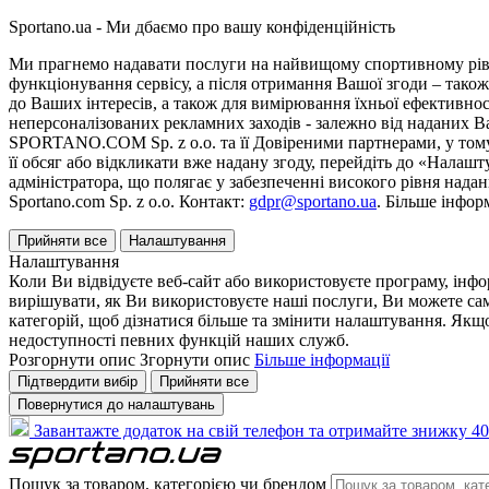
Sportano.ua - Ми дбаємо про вашу конфіденційність
Ми прагнемо надавати послуги на найвищому спортивному рівні
функціонування сервісу, а після отримання Вашої згоди – також
до Ваших інтересів, а також для вимірювання їхньої ефективнос
неперсоналізованих рекламних заходів - залежно від наданих 
SPORTANO.COM Sp. z o.o. та її Довіреними партнерами, у тому 
її обсяг або відкликати вже надану згоду, перейдіть до «Налашт
адміністратора, що полягає у забезпеченні високого рівня нада
Sportano.com Sp. z o.o. Контакт:
gdpr@sportano.ua
. Більше інфор
Прийняти все
Налаштування
Налаштування
Коли Ви відвідуєте веб-сайт або використовуєте програму, інф
вирішувати, як Ви використовуєте наші послуги, Ви можете са
категорій, щоб дізнатися більше та змінити налаштування. Якщо
недоступності певних функцій наших служб.
Розгорнути опис
Згорнути опис
Більше інформації
Підтвердити вибір
Прийняти все
Повернутися до налаштувань
Завантажте додаток на свій телефон та отримайте знижку 40
Пошук за товаром, категорією чи брендом