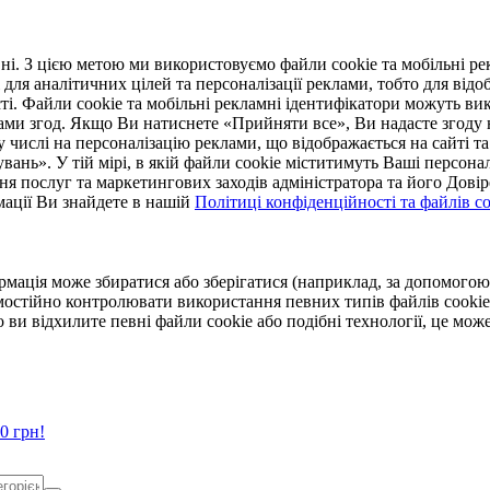
. З цією метою ми використовуємо файли cookie та мобільні рек
 для аналітичних цілей та персоналізації реклами, тобто для ві
ті. Файли cookie та мобільні рекламні ідентифікатори можуть вик
Вами згод. Якщо Ви натиснете «Прийняти все», Ви надасте згод
числі на персоналізацію реклами, що відображається на сайті та
увань». У тій мірі, в якій файли cookie міститимуть Ваші персонал
ння послуг та маркетингових заходів адміністратора та його Дов
мації Ви знайдете в нашій
Політиці конфіденційності та файлів coo
ормація може збиратися або зберігатися (наприклад, за допомог
мостійно контролювати використання певних типів файлів cookie
 ви відхилите певні файли cookie або подібні технології, це мо
0 грн!