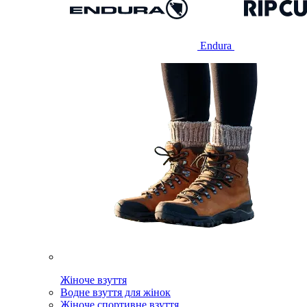
Endura
Жіноче взуття
Водне взуття для жінок
Жіноче спортивне взуття