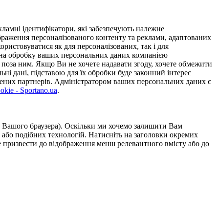
ламні ідентифікатори, які забезпечують належне
дображення персоналізованого контенту та реклами, адаптованих
ористовуватися як для персоналізованих, так і для
у на обробку ваших персональних даних компанією
 поза ним. Якщо Ви не хочете надавати згоду, хочете обмежити
ьні дані, підставою для їх обробки буде законний інтерес
ірених партнерів. Адміністратором ваших персональних даних є
kie - Sportano.ua
.
ою Вашого браузера). Оскільки ми хочемо залишити Вам
 або подібних технологій. Натисніть на заголовки окремих
же призвести до відображення менш релевантного вмісту або до