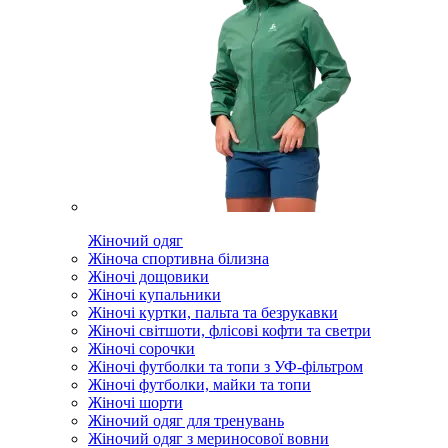
Жіночий одяг
Жіноча спортивна білизна
Жіночі дощовики
Жіночі купальники
Жіночі куртки, пальта та безрукавки
Жіночі світшоти, флісові кофти та светри
Жіночі сорочки
Жіночі футболки та топи з УФ-фільтром
Жіночі футболки, майки та топи
Жіночі шорти
Жіночий одяг для тренувань
Жіночий одяг з мериносової вовни