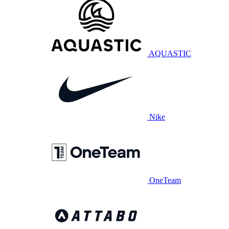
AQUASTIC
Nike
OneTeam