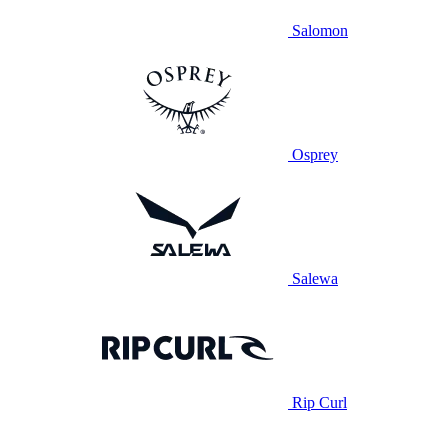
Salomon
Osprey
Salewa
Rip Curl