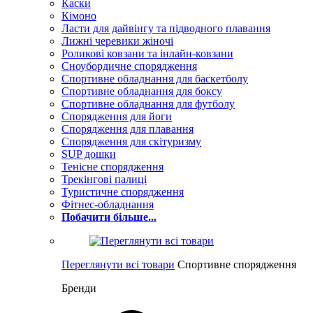
Каски
Кімоно
Ласти для дайвінгу та підводного плавання
Лижні черевики жіночі
Роликові ковзани та інлайн-ковзани
Сноубордичне спорядження
Спортивне обладнання для баскетболу
Спортивне обладнання для боксу
Спортивне обладнання для футболу
Спорядження для йоги
Спорядження для плавання
Спорядження для скітуризму
SUP дошки
Тенісне спорядження
Трекінгові палиці
Туристичне спорядження
Фітнес-обладнання
Побачити більше...
Переглянути всі товари
Спортивне спорядження
Бренди