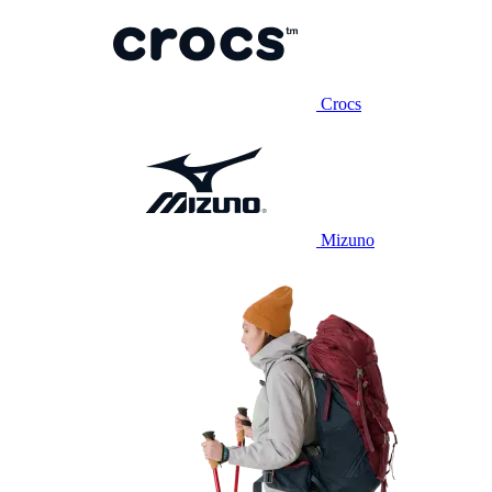
Crocs
Mizuno