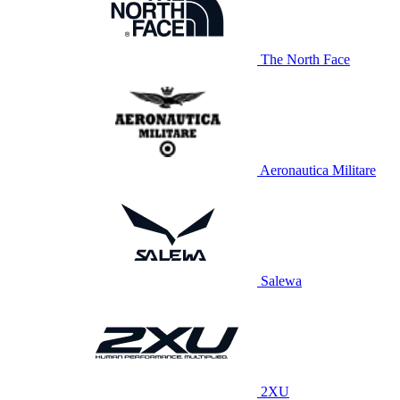
The North Face
Aeronautica Militare
Salewa
2XU