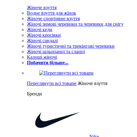
Жіноче взуття
Водне взуття для жінок
Жіноче спортивне взуття
Жіночі зимові черевики та черевики для снігу
Жіночі кеди
Жіночі кросівки
Жіночі сандалі
Жіночі туристичні та трекінгові черевики
Жіночі шльопанці та сланці
Калоші жіночі
Побачити більше...
Переглянути всі товари
Жіноче взуття
Бренди
Nike