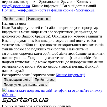
персональних даних є Sportano.com Sp. z o.o. Контакт:
gdpr@sportano.ua
. Більше інформації Ви знайдете в нашій
Політиці конфіденційності та файлів cookie - Sportano.ua
.
Прийняти все
Налаштування
Налаштування
Коли Ви відвідуєте веб-сайт або використовуєте програму,
інформація може збиратися або зберігатися (наприклад, за
допомогою Вашого браузера). Оскільки ми хочемо залишити
Вам вирішувати, як Ви використовуєте наші послуги, Ви
можете самостійно контролювати використання певних типів
файлів cookie або подібних технологій. Натисніть на
заголовки окремих категорій, щоб дізнатися більше та змінити
налаштування. Якщо ви відхилите певні файли cookie або
подібні технології, це може призвести до відображення менш
релевантного вмісту або до недоступності певних функцій
наших служб.
Розгорнути опис
Згорнути опис
Більше інформації
Підтвердити вибір
Прийняти все
Повернутися до налаштувань
Завантажте додаток на свій телефон та отримайте знижку
400 грн!
Пошук за товаром, категорією чи брендом