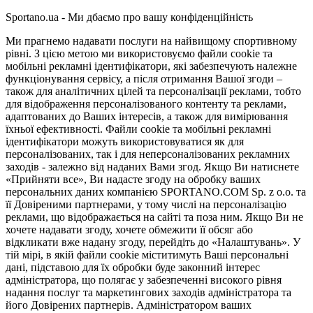
Sportano.ua - Ми дбаємо про вашу конфіденційність
Ми прагнемо надавати послуги на найвищому спортивному
рівні. З цією метою ми використовуємо файли cookie та
мобільні рекламні ідентифікатори, які забезпечують належне
функціонування сервісу, а після отримання Вашої згоди –
також для аналітичних цілей та персоналізації реклами, тобто
для відображення персоналізованого контенту та реклами,
адаптованих до Ваших інтересів, а також для вимірювання
їхньої ефективності. Файли cookie та мобільні рекламні
ідентифікатори можуть використовуватися як для
персоналізованих, так і для неперсоналізованих рекламних
заходів - залежно від наданих Вами згод. Якщо Ви натиснете
«Прийняти все», Ви надасте згоду на обробку ваших
персональних даних компанією SPORTANO.COM Sp. z o.o. та
її Довіреними партнерами, у тому числі на персоналізацію
реклами, що відображається на сайті та поза ним. Якщо Ви не
хочете надавати згоду, хочете обмежити її обсяг або
відкликати вже надану згоду, перейдіть до «Налаштувань». У
тій мірі, в якій файли cookie міститимуть Ваші персональні
дані, підставою для їх обробки буде законний інтерес
адміністратора, що полягає у забезпеченні високого рівня
надання послуг та маркетингових заходів адміністратора та
його Довірених партнерів. Адміністратором ваших