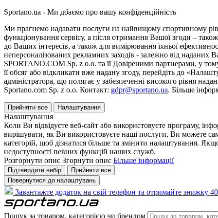
Sportano.ua - Ми дбаємо про вашу конфіденційність
Ми прагнемо надавати послуги на найвищому спортивному рівні
функціонування сервісу, а після отримання Вашої згоди – також
до Ваших інтересів, а також для вимірювання їхньої ефективнос
неперсоналізованих рекламних заходів - залежно від наданих 
SPORTANO.COM Sp. z o.o. та її Довіреними партнерами, у тому 
її обсяг або відкликати вже надану згоду, перейдіть до «Налашт
адміністратора, що полягає у забезпеченні високого рівня нада
Sportano.com Sp. z o.o. Контакт:
gdpr@sportano.ua
. Більше інфор
Прийняти все
Налаштування
Налаштування
Коли Ви відвідуєте веб-сайт або використовуєте програму, інф
вирішувати, як Ви використовуєте наші послуги, Ви можете са
категорій, щоб дізнатися більше та змінити налаштування. Якщо
недоступності певних функцій наших служб.
Розгорнути опис
Згорнути опис
Більше інформації
Підтвердити вибір
Прийняти все
Повернутися до налаштувань
Завантажте додаток на свій телефон та отримайте знижку 40
Пошук за товаром, категорією чи брендом