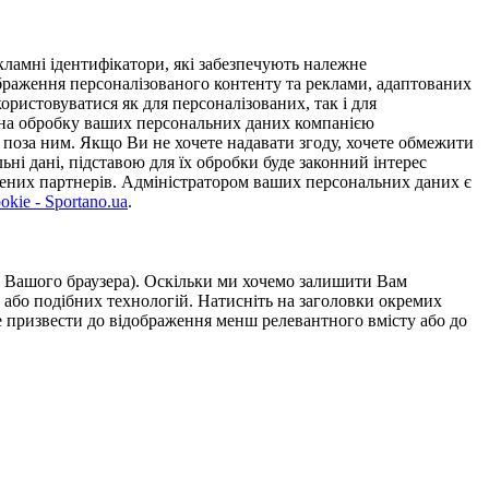
ламні ідентифікатори, які забезпечують належне
дображення персоналізованого контенту та реклами, адаптованих
ористовуватися як для персоналізованих, так і для
у на обробку ваших персональних даних компанією
 поза ним. Якщо Ви не хочете надавати згоду, хочете обмежити
ьні дані, підставою для їх обробки буде законний інтерес
ірених партнерів. Адміністратором ваших персональних даних є
kie - Sportano.ua
.
ою Вашого браузера). Оскільки ми хочемо залишити Вам
 або подібних технологій. Натисніть на заголовки окремих
же призвести до відображення менш релевантного вмісту або до