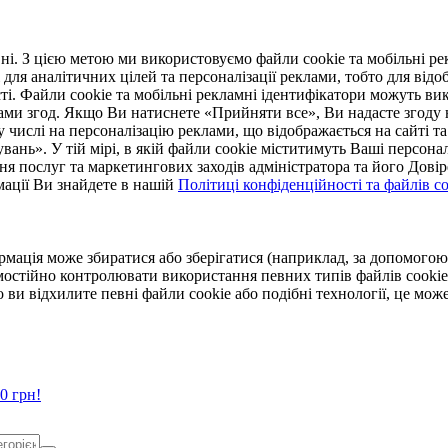
. З цією метою ми використовуємо файли cookie та мобільні рек
 для аналітичних цілей та персоналізації реклами, тобто для ві
ті. Файли cookie та мобільні рекламні ідентифікатори можуть вик
Вами згод. Якщо Ви натиснете «Прийняти все», Ви надасте згод
числі на персоналізацію реклами, що відображається на сайті та
увань». У тій мірі, в якій файли cookie міститимуть Ваші персонал
ння послуг та маркетингових заходів адміністратора та його Дов
мації Ви знайдете в нашій
Політиці конфіденційності та файлів coo
ормація може збиратися або зберігатися (наприклад, за допомог
мостійно контролювати використання певних типів файлів cookie
 ви відхилите певні файли cookie або подібні технології, це мо
0 грн!