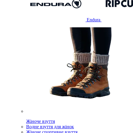
Endura
Жіноче взуття
Водне взуття для жінок
Жіноче спортивне взуття