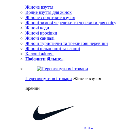
Жіноче взуття
Водне взуття для жінок
Жіноче спортивне взуття
Жіночі зимові черевики та черевики для снігу
Жіночі кеди
Жіночі кросівки
Жіночі сандалі
Жіночі туристичні та трекінгові черевики
Жіночі шльопанці та сланці
Калоші жіночі
Побачити більше...
Переглянути всі товари
Жіноче взуття
Бренди
Nike