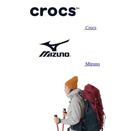
Crocs
Mizuno