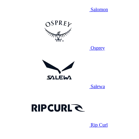
Salomon
Osprey
Salewa
Rip Curl