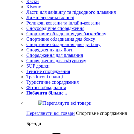
Каски
Кімоно
Ласти для дайвінгу та підводного плавання
Лижні черевики жіночі
Роликові ковзани та інлайн-ковзани
Сноубордичне спорядження
Спортивне обладнання для баскетболу
Спортивне обладнання для боксу
Спортивне обладнання для футболу
Спорядження для йоги
Спорядження для плавання
Спорядження для скітуризму
SUP дошки
Тенісне спорядження
Трекінгові палиці
Туристичне спорядження
Фітнес-обладнання
Побачити більше...
Переглянути всі товари
Спортивне спорядження
Бренди