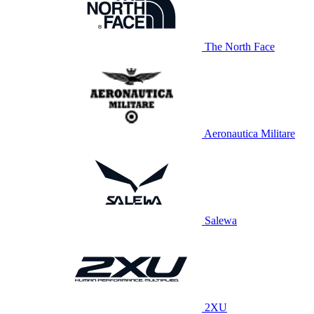
The North Face
Aeronautica Militare
Salewa
2XU