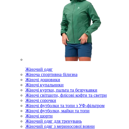
Жіночий одяг
Жіноча спортивна білизна
Жіночі дощовики
Жіночі купальники
Жіночі куртки, пальта та безрукавки
Жіночі світшоти, флісові кофти та светри
Жіночі сорочки
Жіночі футболки та топи з УФ-фільтром
Жіночі футболки, майки та топи
Жіночі шорти
Жіночий одяг для тренувань
Жіночий одяг з мериносової вовни