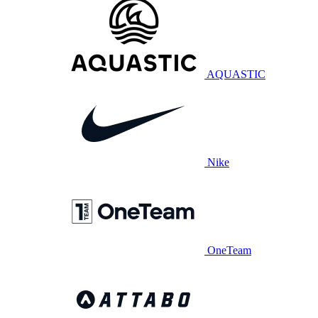
AQUASTIC
Nike
OneTeam