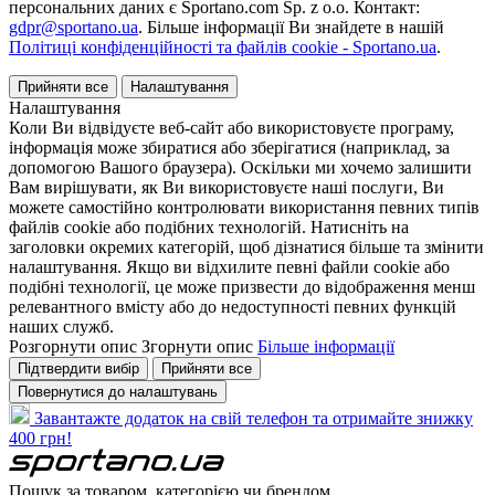
персональних даних є Sportano.com Sp. z o.o. Контакт:
gdpr@sportano.ua
. Більше інформації Ви знайдете в нашій
Політиці конфіденційності та файлів cookie - Sportano.ua
.
Прийняти все
Налаштування
Налаштування
Коли Ви відвідуєте веб-сайт або використовуєте програму,
інформація може збиратися або зберігатися (наприклад, за
допомогою Вашого браузера). Оскільки ми хочемо залишити
Вам вирішувати, як Ви використовуєте наші послуги, Ви
можете самостійно контролювати використання певних типів
файлів cookie або подібних технологій. Натисніть на
заголовки окремих категорій, щоб дізнатися більше та змінити
налаштування. Якщо ви відхилите певні файли cookie або
подібні технології, це може призвести до відображення менш
релевантного вмісту або до недоступності певних функцій
наших служб.
Розгорнути опис
Згорнути опис
Більше інформації
Підтвердити вибір
Прийняти все
Повернутися до налаштувань
Завантажте додаток на свій телефон та отримайте знижку
400 грн!
Пошук за товаром, категорією чи брендом