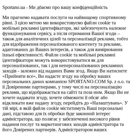
Sportano.ua - Ми дбаємо про вашу конфіденційність
Ми прагнемо надавати послуги на найвищому спортивному
рівні. З цією метою ми використовуємо файли cookie та
мобільні рекламні ідентифікатори, які забезпечують належне
функціонування сервісу, а після отримання Вашої згоди –
також для аналітичних цілей та персоналізації реклами, тобто
для відображення персоналізованого контенту та реклами,
адаптованих до Ваших інтересів, а також для вимірювання
їхньої ефективності. Файли cookie та мобільні рекламні
ідентифікатори можуть використовуватися як для
персоналізованих, так і для неперсоналізованих рекламних
заходів - залежно від наданих Вами згод. Якщо Ви натиснете
«Прийняти все», Ви надасте згоду на обробку ваших
персональних даних компанією SPORTANO.COM Sp. z o.o. та
її Довіреними партнерами, у тому числі на персоналізацію
реклами, що відображається на сайті та поза ним. Якщо Ви не
хочете надавати згоду, хочете обмежити її обсяг або
відкликати вже надану згоду, перейдіть до «Налаштувань». У
тій мірі, в якій файли cookie міститимуть Ваші персональні
дані, підставою для їх обробки буде законний інтерес
адміністратора, що полягає у забезпеченні високого рівня
надання послуг та маркетингових заходів адміністратора та
його Довірених партнерів. Адміністратором ваших