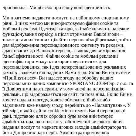
Sportano.ua - Ми дбаємо про вашу конфіденційність
Ми прагнемо надавати послуги на найвищому спортивному
рівні. З цією метою ми використовуємо файли cookie та
мобільні рекламні ідентифікатори, які забезпечують належне
функціонування сервісу, а після отримання Вашої згоди –
також для аналітичних цілей та персоналізації реклами, тобто
для відображення персоналізованого контенту та реклами,
адаптованих до Ваших інтересів, а також для вимірювання
їхньої ефективності. Файли cookie та мобільні рекламні
ідентифікатори можуть використовуватися як для
персоналізованих, так і для неперсоналізованих рекламних
заходів - залежно від наданих Вами згод. Якщо Ви натиснете
«Прийняти все», Ви надасте згоду на обробку ваших
персональних даних компанією SPORTANO.COM Sp. z o.o. та
її Довіреними партнерами, у тому числі на персоналізацію
реклами, що відображається на сайті та поза ним. Якщо Ви не
хочете надавати згоду, хочете обмежити її обсяг або
відкликати вже надану згоду, перейдіть до «Налаштувань». У
тій мірі, в якій файли cookie міститимуть Ваші персональні
дані, підставою для їх обробки буде законний інтерес
адміністратора, що полягає у забезпеченні високого рівня
надання послуг та маркетингових заходів адміністратора та
його Довірених партнерів. Адміністратором ваших