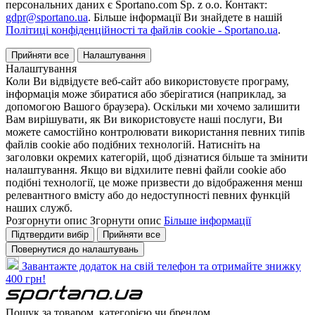
персональних даних є Sportano.com Sp. z o.o. Контакт:
gdpr@sportano.ua
. Більше інформації Ви знайдете в нашій
Політиці конфіденційності та файлів cookie - Sportano.ua
.
Прийняти все
Налаштування
Налаштування
Коли Ви відвідуєте веб-сайт або використовуєте програму,
інформація може збиратися або зберігатися (наприклад, за
допомогою Вашого браузера). Оскільки ми хочемо залишити
Вам вирішувати, як Ви використовуєте наші послуги, Ви
можете самостійно контролювати використання певних типів
файлів cookie або подібних технологій. Натисніть на
заголовки окремих категорій, щоб дізнатися більше та змінити
налаштування. Якщо ви відхилите певні файли cookie або
подібні технології, це може призвести до відображення менш
релевантного вмісту або до недоступності певних функцій
наших служб.
Розгорнути опис
Згорнути опис
Більше інформації
Підтвердити вибір
Прийняти все
Повернутися до налаштувань
Завантажте додаток на свій телефон та отримайте знижку
400 грн!
Пошук за товаром, категорією чи брендом