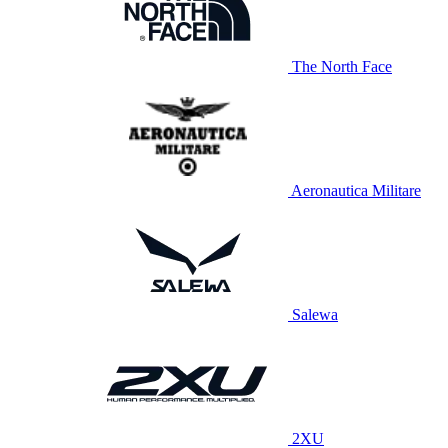
The North Face
Aeronautica Militare
Salewa
2XU