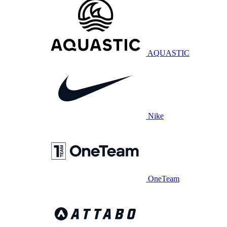
AQUASTIC
Nike
OneTeam