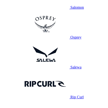
Salomon
Osprey
Salewa
Rip Curl