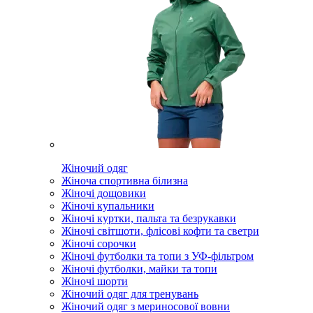
Жіночий одяг
Жіноча спортивна білизна
Жіночі дощовики
Жіночі купальники
Жіночі куртки, пальта та безрукавки
Жіночі світшоти, флісові кофти та светри
Жіночі сорочки
Жіночі футболки та топи з УФ-фільтром
Жіночі футболки, майки та топи
Жіночі шорти
Жіночий одяг для тренувань
Жіночий одяг з мериносової вовни