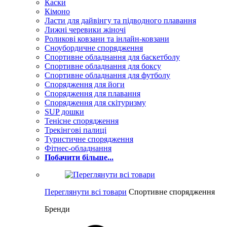
Каски
Кімоно
Ласти для дайвінгу та підводного плавання
Лижні черевики жіночі
Роликові ковзани та інлайн-ковзани
Сноубордичне спорядження
Спортивне обладнання для баскетболу
Спортивне обладнання для боксу
Спортивне обладнання для футболу
Спорядження для йоги
Спорядження для плавання
Спорядження для скітуризму
SUP дошки
Тенісне спорядження
Трекінгові палиці
Туристичне спорядження
Фітнес-обладнання
Побачити більше...
Переглянути всі товари
Спортивне спорядження
Бренди