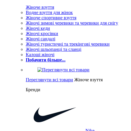
Жіноче взуття
Водне взуття для жінок
Жіноче спортивне взуття
Жіночі зимові черевики та черевики для снігу
Жіночі кеди
Жіночі кросівки
Жіночі сандалі
Жіночі туристичні та трекінгові черевики
Жіночі шльопанці та сланці
Калоші жіночі
Побачити більше...
Переглянути всі товари
Жіноче взуття
Бренди
Nike