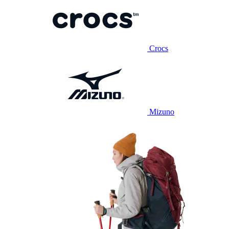
Crocs
Mizuno