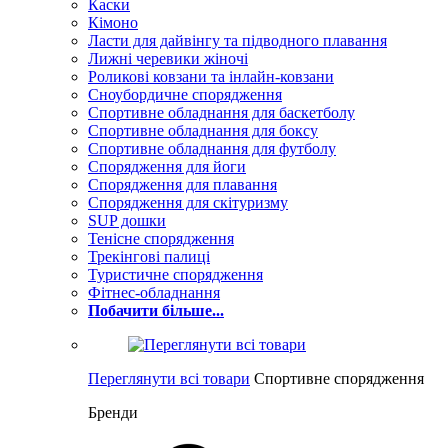
Каски
Кімоно
Ласти для дайвінгу та підводного плавання
Лижні черевики жіночі
Роликові ковзани та інлайн-ковзани
Сноубордичне спорядження
Спортивне обладнання для баскетболу
Спортивне обладнання для боксу
Спортивне обладнання для футболу
Спорядження для йоги
Спорядження для плавання
Спорядження для скітуризму
SUP дошки
Тенісне спорядження
Трекінгові палиці
Туристичне спорядження
Фітнес-обладнання
Побачити більше...
Переглянути всі товари
Спортивне спорядження
Бренди