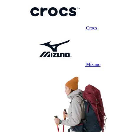
Crocs
Mizuno