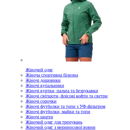
Жіночий одяг
Жіноча спортивна білизна
Жіночі дощовики
Жіночі купальники
Жіночі куртки, пальта та безрукавки
Жіночі світшоти, флісові кофти та светри
Жіночі сорочки
Жіночі футболки та топи з УФ-фільтром
Жіночі футболки, майки та топи
Жіночі шорти
Жіночий одяг для тренувань
Жіночий одяг з мериносової вовни