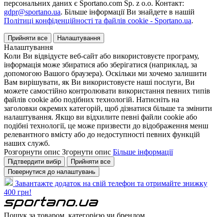
персональних даних є Sportano.com Sp. z o.o. Контакт:
gdpr@sportano.ua
. Більше інформації Ви знайдете в нашій
Політиці конфіденційності та файлів cookie - Sportano.ua
.
Прийняти все
Налаштування
Налаштування
Коли Ви відвідуєте веб-сайт або використовуєте програму,
інформація може збиратися або зберігатися (наприклад, за
допомогою Вашого браузера). Оскільки ми хочемо залишити
Вам вирішувати, як Ви використовуєте наші послуги, Ви
можете самостійно контролювати використання певних типів
файлів cookie або подібних технологій. Натисніть на
заголовки окремих категорій, щоб дізнатися більше та змінити
налаштування. Якщо ви відхилите певні файли cookie або
подібні технології, це може призвести до відображення менш
релевантного вмісту або до недоступності певних функцій
наших служб.
Розгорнути опис
Згорнути опис
Більше інформації
Підтвердити вибір
Прийняти все
Повернутися до налаштувань
Завантажте додаток на свій телефон та отримайте знижку
400 грн!
Пошук за товаром, категорією чи брендом