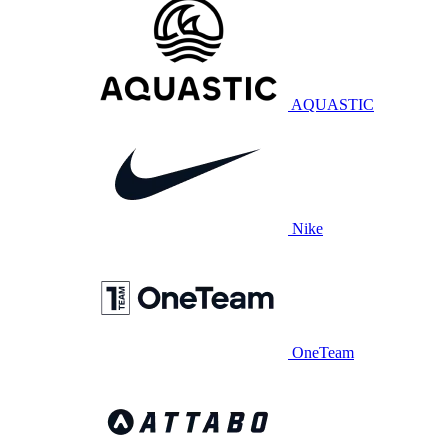
AQUASTIC
Nike
OneTeam