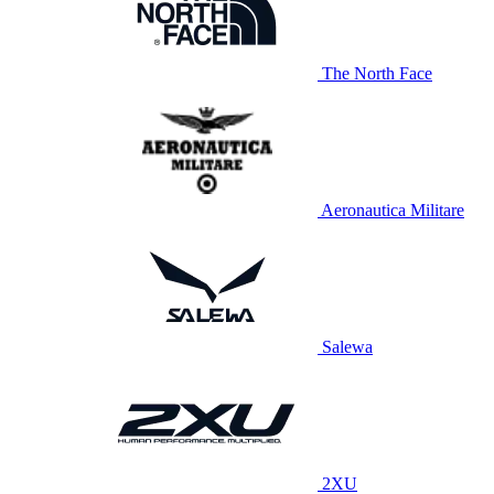
The North Face
Aeronautica Militare
Salewa
2XU