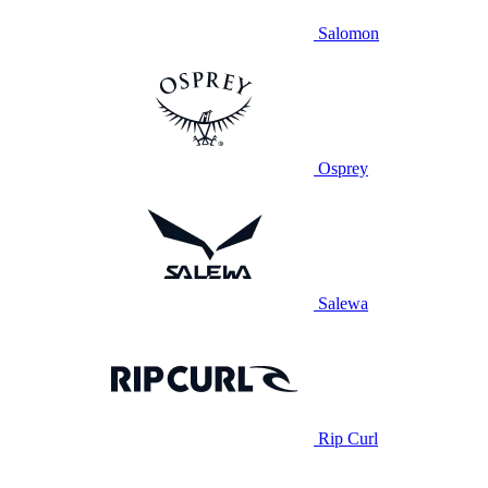
Salomon
Osprey
Salewa
Rip Curl