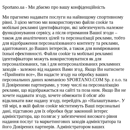
Sportano.ua - Ми дбаємо про вашу конфіденційність
Ми прагнемо надавати послуги на найвищому спортивному
рівні. З цією метою ми використовуємо файли cookie та
мобільні рекламні ідентифікатори, які забезпечують належне
функціонування сервісу, а після отримання Вашої згоди –
також для аналітичних цілей та персоналізації реклами, тобто
для відображення персоналізованого контенту та реклами,
адаптованих до Ваших інтересів, а також для вимірювання
їхньої ефективності. Файли cookie та мобільні рекламні
ідентифікатори можуть використовуватися як для
персоналізованих, так і для неперсоналізованих рекламних
заходів - залежно від наданих Вами згод. Якщо Ви натиснете
«Прийняти все», Ви надасте згоду на обробку ваших
персональних даних компанією SPORTANO.COM Sp. z o.o. та
її Довіреними партнерами, у тому числі на персоналізацію
реклами, що відображається на сайті та поза ним. Якщо Ви не
хочете надавати згоду, хочете обмежити її обсяг або
відкликати вже надану згоду, перейдіть до «Налаштувань». У
тій мірі, в якій файли cookie міститимуть Ваші персональні
дані, підставою для їх обробки буде законний інтерес
адміністратора, що полягає у забезпеченні високого рівня
надання послуг та маркетингових заходів адміністратора та
його Довірених партнерів. Адміністратором ваших