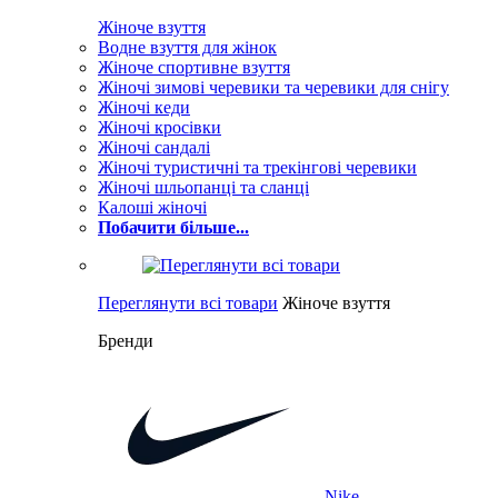
Жіноче взуття
Водне взуття для жінок
Жіноче спортивне взуття
Жіночі зимові черевики та черевики для снігу
Жіночі кеди
Жіночі кросівки
Жіночі сандалі
Жіночі туристичні та трекінгові черевики
Жіночі шльопанці та сланці
Калоші жіночі
Побачити більше...
Переглянути всі товари
Жіноче взуття
Бренди
Nike