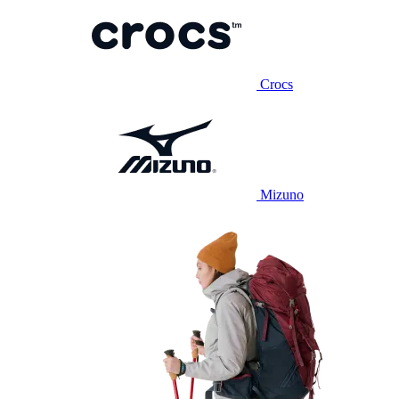
Crocs
Mizuno