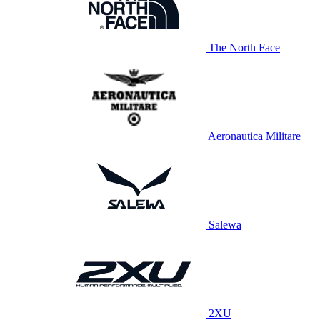
The North Face
Aeronautica Militare
Salewa
2XU