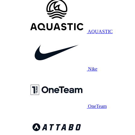
AQUASTIC
Nike
OneTeam