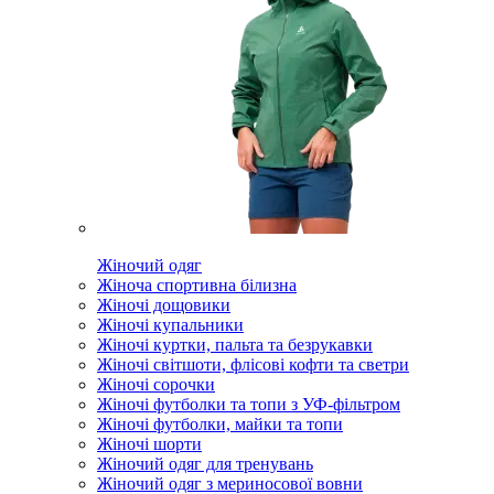
Жіночий одяг
Жіноча спортивна білизна
Жіночі дощовики
Жіночі купальники
Жіночі куртки, пальта та безрукавки
Жіночі світшоти, флісові кофти та светри
Жіночі сорочки
Жіночі футболки та топи з УФ-фільтром
Жіночі футболки, майки та топи
Жіночі шорти
Жіночий одяг для тренувань
Жіночий одяг з мериносової вовни