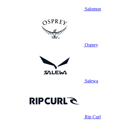
Salomon
Osprey
Salewa
Rip Curl