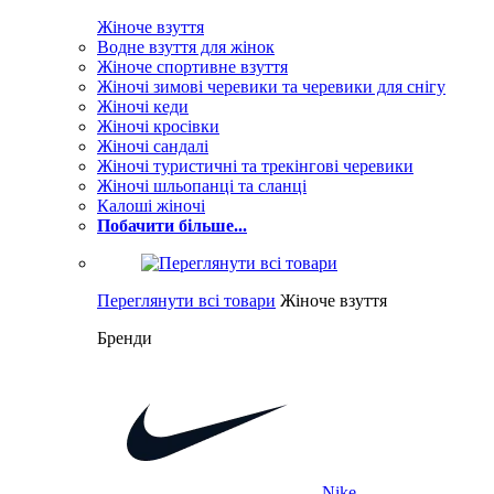
Жіноче взуття
Водне взуття для жінок
Жіноче спортивне взуття
Жіночі зимові черевики та черевики для снігу
Жіночі кеди
Жіночі кросівки
Жіночі сандалі
Жіночі туристичні та трекінгові черевики
Жіночі шльопанці та сланці
Калоші жіночі
Побачити більше...
Переглянути всі товари
Жіноче взуття
Бренди
Nike