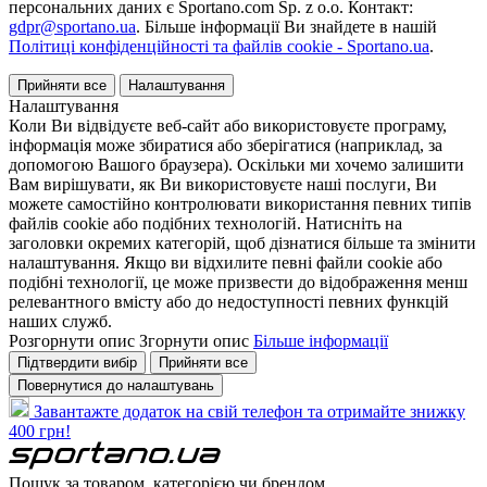
персональних даних є Sportano.com Sp. z o.o. Контакт:
gdpr@sportano.ua
. Більше інформації Ви знайдете в нашій
Політиці конфіденційності та файлів cookie - Sportano.ua
.
Прийняти все
Налаштування
Налаштування
Коли Ви відвідуєте веб-сайт або використовуєте програму,
інформація може збиратися або зберігатися (наприклад, за
допомогою Вашого браузера). Оскільки ми хочемо залишити
Вам вирішувати, як Ви використовуєте наші послуги, Ви
можете самостійно контролювати використання певних типів
файлів cookie або подібних технологій. Натисніть на
заголовки окремих категорій, щоб дізнатися більше та змінити
налаштування. Якщо ви відхилите певні файли cookie або
подібні технології, це може призвести до відображення менш
релевантного вмісту або до недоступності певних функцій
наших служб.
Розгорнути опис
Згорнути опис
Більше інформації
Підтвердити вибір
Прийняти все
Повернутися до налаштувань
Завантажте додаток на свій телефон та отримайте знижку
400 грн!
Пошук за товаром, категорією чи брендом