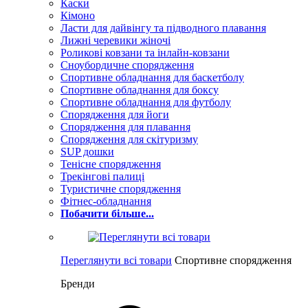
Каски
Кімоно
Ласти для дайвінгу та підводного плавання
Лижні черевики жіночі
Роликові ковзани та інлайн-ковзани
Сноубордичне спорядження
Спортивне обладнання для баскетболу
Спортивне обладнання для боксу
Спортивне обладнання для футболу
Спорядження для йоги
Спорядження для плавання
Спорядження для скітуризму
SUP дошки
Тенісне спорядження
Трекінгові палиці
Туристичне спорядження
Фітнес-обладнання
Побачити більше...
Переглянути всі товари
Спортивне спорядження
Бренди