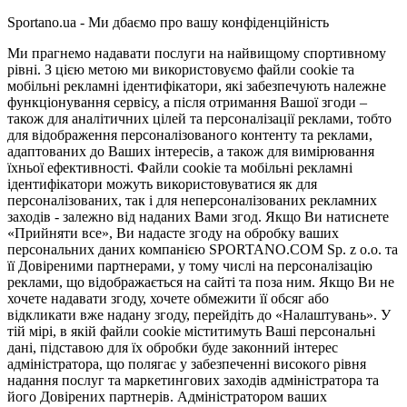
Sportano.ua - Ми дбаємо про вашу конфіденційність
Ми прагнемо надавати послуги на найвищому спортивному
рівні. З цією метою ми використовуємо файли cookie та
мобільні рекламні ідентифікатори, які забезпечують належне
функціонування сервісу, а після отримання Вашої згоди –
також для аналітичних цілей та персоналізації реклами, тобто
для відображення персоналізованого контенту та реклами,
адаптованих до Ваших інтересів, а також для вимірювання
їхньої ефективності. Файли cookie та мобільні рекламні
ідентифікатори можуть використовуватися як для
персоналізованих, так і для неперсоналізованих рекламних
заходів - залежно від наданих Вами згод. Якщо Ви натиснете
«Прийняти все», Ви надасте згоду на обробку ваших
персональних даних компанією SPORTANO.COM Sp. z o.o. та
її Довіреними партнерами, у тому числі на персоналізацію
реклами, що відображається на сайті та поза ним. Якщо Ви не
хочете надавати згоду, хочете обмежити її обсяг або
відкликати вже надану згоду, перейдіть до «Налаштувань». У
тій мірі, в якій файли cookie міститимуть Ваші персональні
дані, підставою для їх обробки буде законний інтерес
адміністратора, що полягає у забезпеченні високого рівня
надання послуг та маркетингових заходів адміністратора та
його Довірених партнерів. Адміністратором ваших