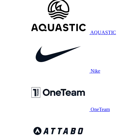
AQUASTIC
Nike
OneTeam