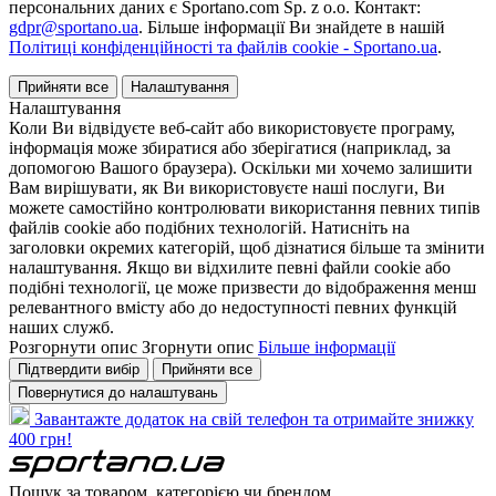
персональних даних є Sportano.com Sp. z o.o. Контакт:
gdpr@sportano.ua
. Більше інформації Ви знайдете в нашій
Політиці конфіденційності та файлів cookie - Sportano.ua
.
Прийняти все
Налаштування
Налаштування
Коли Ви відвідуєте веб-сайт або використовуєте програму,
інформація може збиратися або зберігатися (наприклад, за
допомогою Вашого браузера). Оскільки ми хочемо залишити
Вам вирішувати, як Ви використовуєте наші послуги, Ви
можете самостійно контролювати використання певних типів
файлів cookie або подібних технологій. Натисніть на
заголовки окремих категорій, щоб дізнатися більше та змінити
налаштування. Якщо ви відхилите певні файли cookie або
подібні технології, це може призвести до відображення менш
релевантного вмісту або до недоступності певних функцій
наших служб.
Розгорнути опис
Згорнути опис
Більше інформації
Підтвердити вибір
Прийняти все
Повернутися до налаштувань
Завантажте додаток на свій телефон та отримайте знижку
400 грн!
Пошук за товаром, категорією чи брендом