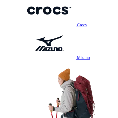
Crocs
Mizuno