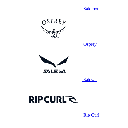
Salomon
Osprey
Salewa
Rip Curl