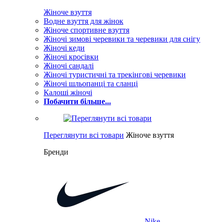
Жіноче взуття
Водне взуття для жінок
Жіноче спортивне взуття
Жіночі зимові черевики та черевики для снігу
Жіночі кеди
Жіночі кросівки
Жіночі сандалі
Жіночі туристичні та трекінгові черевики
Жіночі шльопанці та сланці
Калоші жіночі
Побачити більше...
Переглянути всі товари
Жіноче взуття
Бренди
Nike