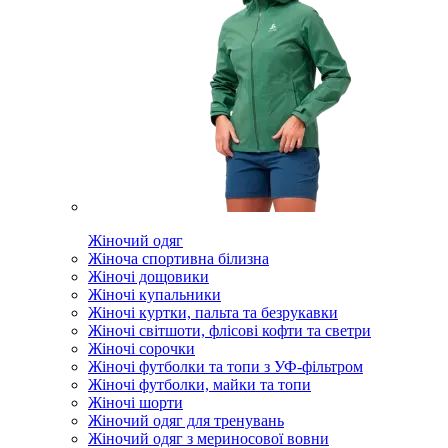
Жіночий одяг
Жіноча спортивна білизна
Жіночі дощовики
Жіночі купальники
Жіночі куртки, пальта та безрукавки
Жіночі світшоти, флісові кофти та светри
Жіночі сорочки
Жіночі футболки та топи з УФ-фільтром
Жіночі футболки, майки та топи
Жіночі шорти
Жіночий одяг для тренувань
Жіночий одяг з мериносової вовни