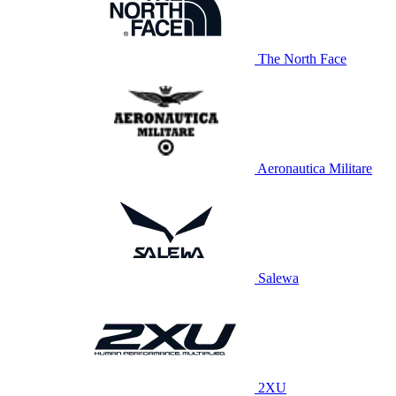
The North Face
Aeronautica Militare
Salewa
2XU