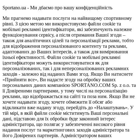
Sportano.ua - Ми дбаємо про вашу конфіденційність
Ми прагнемо надавати послуги на найвищому спортивному
рівні. З цією метою ми використовуємо файли cookie та
мобільні рекламні ідентифікатори, які забезпечують належне
функціонування сервісу, а після отримання Вашої згоди –
також для аналітичних цілей та персоналізації реклами, тобто
для відображення персоналізованого контенту та реклами,
адаптованих до Ваших інтересів, а також для вимірювання
їхньої ефективності. Файли cookie та мобільні рекламні
ідентифікатори можуть використовуватися як для
персоналізованих, так і для неперсоналізованих рекламних
заходів - залежно від наданих Вами згод. Якщо Ви натиснете
«Прийняти все», Ви надасте згоду на обробку ваших
персональних даних компанією SPORTANO.COM Sp. z o.o. та
її Довіреними партнерами, у тому числі на персоналізацію
реклами, що відображається на сайті та поза ним. Якщо Ви не
хочете надавати згоду, хочете обмежити її обсяг або
відкликати вже надану згоду, перейдіть до «Налаштувань». У
тій мірі, в якій файли cookie міститимуть Ваші персональні
дані, підставою для їх обробки буде законний інтерес
адміністратора, що полягає у забезпеченні високого рівня
надання послуг та маркетингових заходів адміністратора та
його Довірених партнерів. Адміністратором ваших