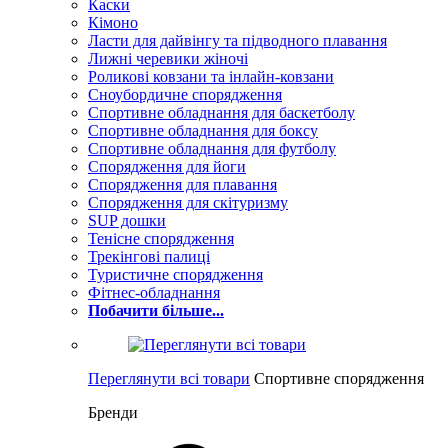
Каски
Кімоно
Ласти для дайвінгу та підводного плавання
Лижні черевики жіночі
Роликові ковзани та інлайн-ковзани
Сноубордичне спорядження
Спортивне обладнання для баскетболу
Спортивне обладнання для боксу
Спортивне обладнання для футболу
Спорядження для йоги
Спорядження для плавання
Спорядження для скітуризму
SUP дошки
Тенісне спорядження
Трекінгові палиці
Туристичне спорядження
Фітнес-обладнання
Побачити більше...
Переглянути всі товари
Спортивне спорядження
Бренди