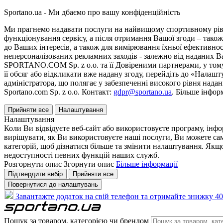
Sportano.ua - Ми дбаємо про вашу конфіденційність
Ми прагнемо надавати послуги на найвищому спортивному рівні
функціонування сервісу, а після отримання Вашої згоди – також
до Ваших інтересів, а також для вимірювання їхньої ефективнос
неперсоналізованих рекламних заходів - залежно від наданих 
SPORTANO.COM Sp. z o.o. та її Довіреними партнерами, у тому 
її обсяг або відкликати вже надану згоду, перейдіть до «Налашт
адміністратора, що полягає у забезпеченні високого рівня нада
Sportano.com Sp. z o.o. Контакт:
gdpr@sportano.ua
. Більше інфор
Прийняти все
Налаштування
Налаштування
Коли Ви відвідуєте веб-сайт або використовуєте програму, інф
вирішувати, як Ви використовуєте наші послуги, Ви можете са
категорій, щоб дізнатися більше та змінити налаштування. Якщо
недоступності певних функцій наших служб.
Розгорнути опис
Згорнути опис
Більше інформації
Підтвердити вибір
Прийняти все
Повернутися до налаштувань
Завантажте додаток на свій телефон та отримайте знижку 40
Пошук за товаром, категорією чи брендом