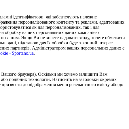
ламні ідентифікатори, які забезпечують належне
дображення персоналізованого контенту та реклами, адаптованих
ористовуватися як для персоналізованих, так і для
у на обробку ваших персональних даних компанією
 поза ним. Якщо Ви не хочете надавати згоду, хочете обмежити
ьні дані, підставою для їх обробки буде законний інтерес
ірених партнерів. Адміністратором ваших персональних даних є
kie - Sportano.ua
.
ою Вашого браузера). Оскільки ми хочемо залишити Вам
 або подібних технологій. Натисніть на заголовки окремих
же призвести до відображення менш релевантного вмісту або до