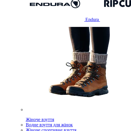
Endura
Жіноче взуття
Водне взуття для жінок
Жіноче спортивне взуття