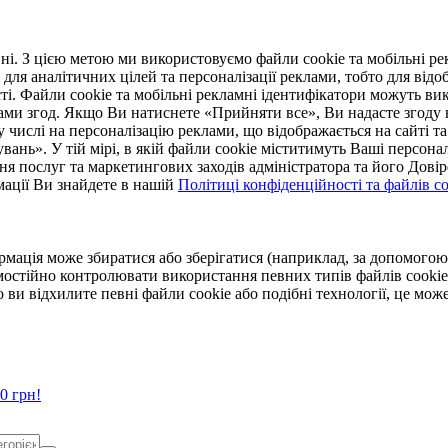
. З цією метою ми використовуємо файли cookie та мобільні рек
 для аналітичних цілей та персоналізації реклами, тобто для ві
ті. Файли cookie та мобільні рекламні ідентифікатори можуть вик
Вами згод. Якщо Ви натиснете «Прийняти все», Ви надасте згод
числі на персоналізацію реклами, що відображається на сайті та
увань». У тій мірі, в якій файли cookie міститимуть Ваші персонал
ння послуг та маркетингових заходів адміністратора та його Дов
мації Ви знайдете в нашій
Політиці конфіденційності та файлів coo
ормація може збиратися або зберігатися (наприклад, за допомог
мостійно контролювати використання певних типів файлів cookie
 ви відхилите певні файли cookie або подібні технології, це мо
0 грн!