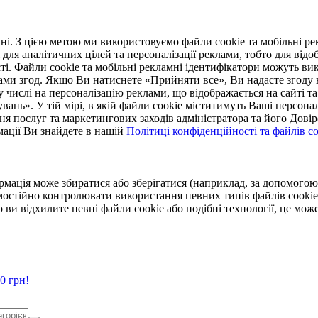
. З цією метою ми використовуємо файли cookie та мобільні рек
 для аналітичних цілей та персоналізації реклами, тобто для ві
ті. Файли cookie та мобільні рекламні ідентифікатори можуть вик
Вами згод. Якщо Ви натиснете «Прийняти все», Ви надасте згод
числі на персоналізацію реклами, що відображається на сайті та
увань». У тій мірі, в якій файли cookie міститимуть Ваші персонал
ння послуг та маркетингових заходів адміністратора та його Дов
мації Ви знайдете в нашій
Політиці конфіденційності та файлів coo
ормація може збиратися або зберігатися (наприклад, за допомог
мостійно контролювати використання певних типів файлів cookie
 ви відхилите певні файли cookie або подібні технології, це мо
0 грн!