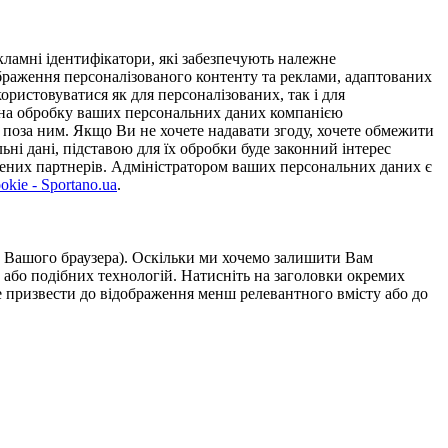
ламні ідентифікатори, які забезпечують належне
дображення персоналізованого контенту та реклами, адаптованих
ористовуватися як для персоналізованих, так і для
у на обробку ваших персональних даних компанією
 поза ним. Якщо Ви не хочете надавати згоду, хочете обмежити
ьні дані, підставою для їх обробки буде законний інтерес
ірених партнерів. Адміністратором ваших персональних даних є
kie - Sportano.ua
.
ою Вашого браузера). Оскільки ми хочемо залишити Вам
 або подібних технологій. Натисніть на заголовки окремих
же призвести до відображення менш релевантного вмісту або до