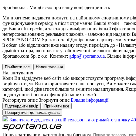
Sportano.ua - Ми дбаємо про вашу конфіденційність
Ми прагнемо надавати послуги на найвищому спортивному рівні
функціонування сервісу, а після отримання Вашої згоди – також
до Ваших інтересів, а також для вимірювання їхньої ефективнос
неперсоналізованих рекламних заходів - залежно від наданих 
SPORTANO.COM Sp. z o.o. та її Довіреними партнерами, у тому 
її обсяг або відкликати вже надану згоду, перейдіть до «Налашт
адміністратора, що полягає у забезпеченні високого рівня нада
Sportano.com Sp. z o.o. Контакт:
gdpr@sportano.ua
. Більше інфор
Прийняти все
Налаштування
Налаштування
Коли Ви відвідуєте веб-сайт або використовуєте програму, інф
вирішувати, як Ви використовуєте наші послуги, Ви можете са
категорій, щоб дізнатися більше та змінити налаштування. Якщо
недоступності певних функцій наших служб.
Розгорнути опис
Згорнути опис
Більше інформації
Підтвердити вибір
Прийняти все
Повернутися до налаштувань
Завантажте додаток на свій телефон та отримайте знижку 40
Пошук за товаром, категорією чи брендом