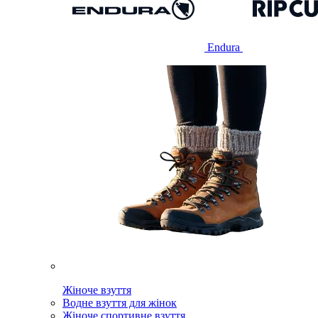
Endura
Жіноче взуття
Водне взуття для жінок
Жіноче спортивне взуття