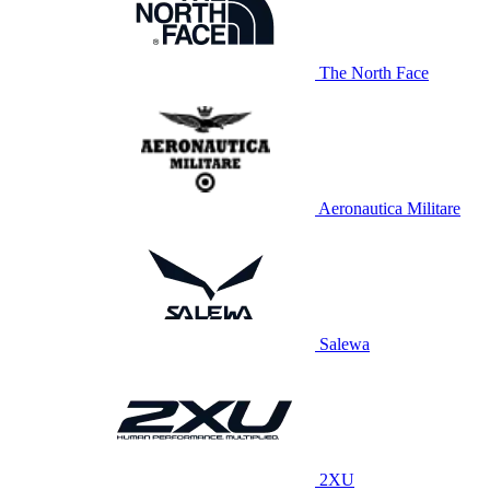
The North Face
Aeronautica Militare
Salewa
2XU