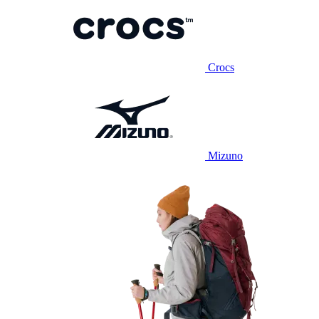
Crocs
Mizuno