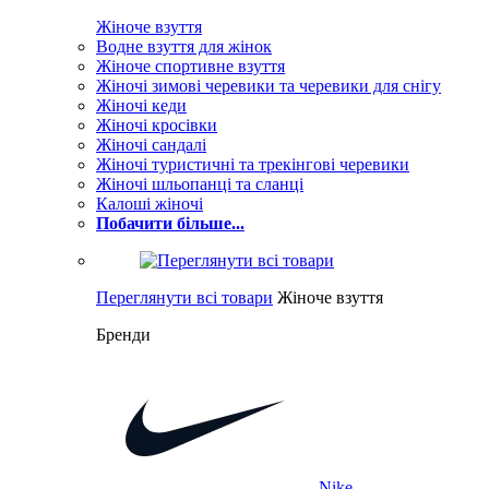
Жіноче взуття
Водне взуття для жінок
Жіноче спортивне взуття
Жіночі зимові черевики та черевики для снігу
Жіночі кеди
Жіночі кросівки
Жіночі сандалі
Жіночі туристичні та трекінгові черевики
Жіночі шльопанці та сланці
Калоші жіночі
Побачити більше...
Переглянути всі товари
Жіноче взуття
Бренди
Nike