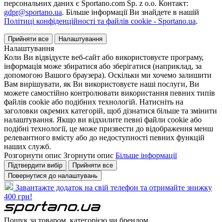
персональних даних є Sportano.com Sp. z o.o. Контакт:
gdpr@sportano.ua
. Більше інформації Ви знайдете в нашій
Політиці конфіденційності та файлів cookie - Sportano.ua
.
Прийняти все
Налаштування
Налаштування
Коли Ви відвідуєте веб-сайт або використовуєте програму,
інформація може збиратися або зберігатися (наприклад, за
допомогою Вашого браузера). Оскільки ми хочемо залишити
Вам вирішувати, як Ви використовуєте наші послуги, Ви
можете самостійно контролювати використання певних типів
файлів cookie або подібних технологій. Натисніть на
заголовки окремих категорій, щоб дізнатися більше та змінити
налаштування. Якщо ви відхилите певні файли cookie або
подібні технології, це може призвести до відображення менш
релевантного вмісту або до недоступності певних функцій
наших служб.
Розгорнути опис
Згорнути опис
Більше інформації
Підтвердити вибір
Прийняти все
Повернутися до налаштувань
Завантажте додаток на свій телефон та отримайте знижку
400 грн!
Пошук за товаром, категорією чи брендом