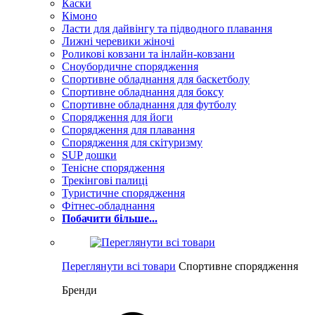
Каски
Кімоно
Ласти для дайвінгу та підводного плавання
Лижні черевики жіночі
Роликові ковзани та інлайн-ковзани
Сноубордичне спорядження
Спортивне обладнання для баскетболу
Спортивне обладнання для боксу
Спортивне обладнання для футболу
Спорядження для йоги
Спорядження для плавання
Спорядження для скітуризму
SUP дошки
Тенісне спорядження
Трекінгові палиці
Туристичне спорядження
Фітнес-обладнання
Побачити більше...
Переглянути всі товари
Спортивне спорядження
Бренди