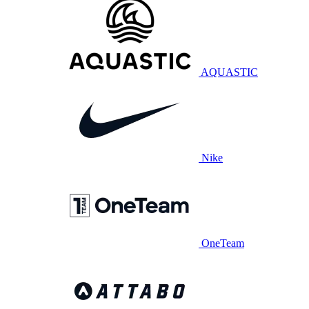
AQUASTIC
Nike
OneTeam