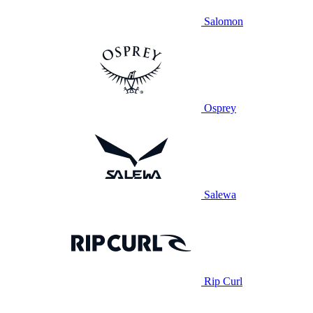
Salomon
Osprey
Salewa
Rip Curl