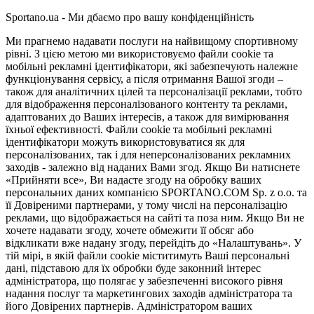
Sportano.ua - Ми дбаємо про вашу конфіденційність
Ми прагнемо надавати послуги на найвищому спортивному
рівні. З цією метою ми використовуємо файли cookie та
мобільні рекламні ідентифікатори, які забезпечують належне
функціонування сервісу, а після отримання Вашої згоди –
також для аналітичних цілей та персоналізації реклами, тобто
для відображення персоналізованого контенту та реклами,
адаптованих до Ваших інтересів, а також для вимірювання
їхньої ефективності. Файли cookie та мобільні рекламні
ідентифікатори можуть використовуватися як для
персоналізованих, так і для неперсоналізованих рекламних
заходів - залежно від наданих Вами згод. Якщо Ви натиснете
«Прийняти все», Ви надасте згоду на обробку ваших
персональних даних компанією SPORTANO.COM Sp. z o.o. та
її Довіреними партнерами, у тому числі на персоналізацію
реклами, що відображається на сайті та поза ним. Якщо Ви не
хочете надавати згоду, хочете обмежити її обсяг або
відкликати вже надану згоду, перейдіть до «Налаштувань». У
тій мірі, в якій файли cookie міститимуть Ваші персональні
дані, підставою для їх обробки буде законний інтерес
адміністратора, що полягає у забезпеченні високого рівня
надання послуг та маркетингових заходів адміністратора та
його Довірених партнерів. Адміністратором ваших