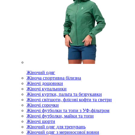
Жіночий одяг
Жіноча спортивна білизна
Жіночі дощовики
Жіночі купальники
Жіночі куртки, пальта та безрукавки
Жіночі світшоти, флісові кофти та светри
Жіночі сорочки
Жіночі футболки та топи з УФ-фільтром
Жіночі футболки, майки та топи
Жіночі шорти
Жіночий одяг для тренувань
Жіночий одяг з мериносової вовни