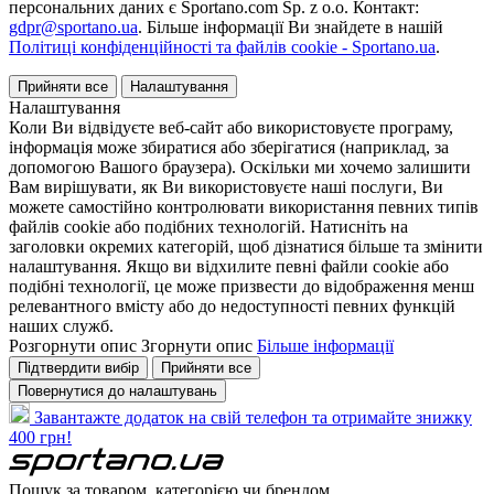
персональних даних є Sportano.com Sp. z o.o. Контакт:
gdpr@sportano.ua
. Більше інформації Ви знайдете в нашій
Політиці конфіденційності та файлів cookie - Sportano.ua
.
Прийняти все
Налаштування
Налаштування
Коли Ви відвідуєте веб-сайт або використовуєте програму,
інформація може збиратися або зберігатися (наприклад, за
допомогою Вашого браузера). Оскільки ми хочемо залишити
Вам вирішувати, як Ви використовуєте наші послуги, Ви
можете самостійно контролювати використання певних типів
файлів cookie або подібних технологій. Натисніть на
заголовки окремих категорій, щоб дізнатися більше та змінити
налаштування. Якщо ви відхилите певні файли cookie або
подібні технології, це може призвести до відображення менш
релевантного вмісту або до недоступності певних функцій
наших служб.
Розгорнути опис
Згорнути опис
Більше інформації
Підтвердити вибір
Прийняти все
Повернутися до налаштувань
Завантажте додаток на свій телефон та отримайте знижку
400 грн!
Пошук за товаром, категорією чи брендом