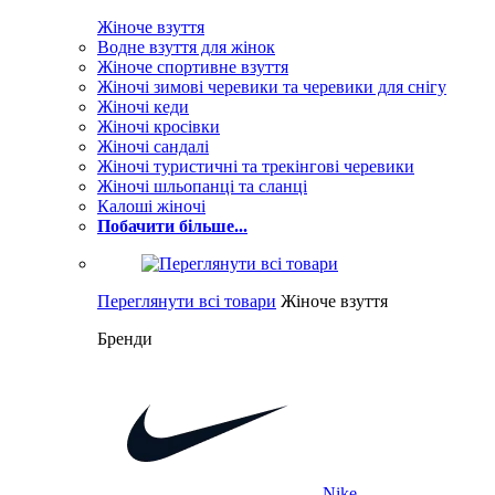
Жіноче взуття
Водне взуття для жінок
Жіноче спортивне взуття
Жіночі зимові черевики та черевики для снігу
Жіночі кеди
Жіночі кросівки
Жіночі сандалі
Жіночі туристичні та трекінгові черевики
Жіночі шльопанці та сланці
Калоші жіночі
Побачити більше...
Переглянути всі товари
Жіноче взуття
Бренди
Nike