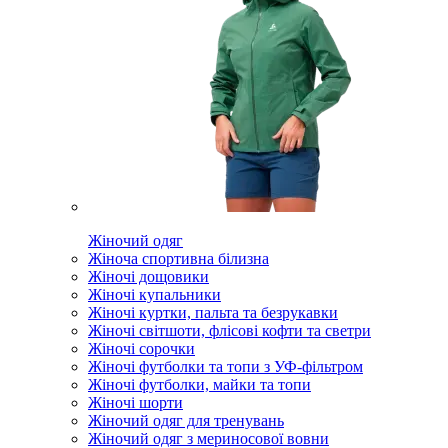
Жіночий одяг
Жіноча спортивна білизна
Жіночі дощовики
Жіночі купальники
Жіночі куртки, пальта та безрукавки
Жіночі світшоти, флісові кофти та светри
Жіночі сорочки
Жіночі футболки та топи з УФ-фільтром
Жіночі футболки, майки та топи
Жіночі шорти
Жіночий одяг для тренувань
Жіночий одяг з мериносової вовни