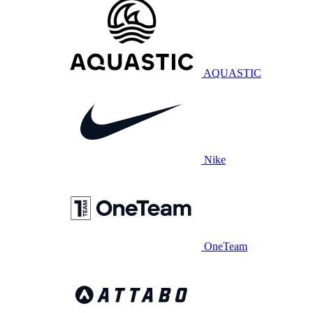
AQUASTIC
Nike
OneTeam