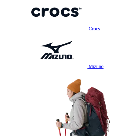
Crocs
Mizuno