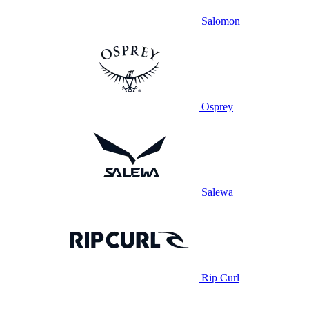
Salomon
Osprey
Salewa
Rip Curl