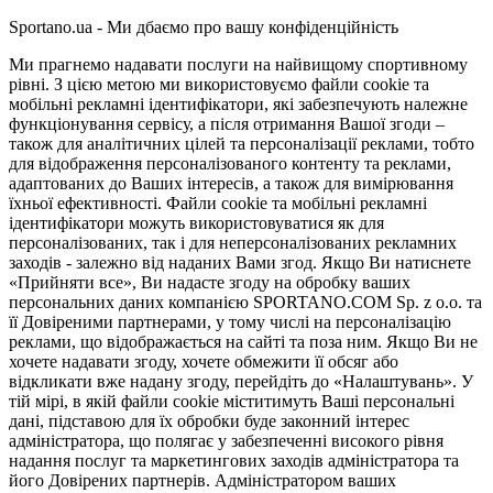
Sportano.ua - Ми дбаємо про вашу конфіденційність
Ми прагнемо надавати послуги на найвищому спортивному
рівні. З цією метою ми використовуємо файли cookie та
мобільні рекламні ідентифікатори, які забезпечують належне
функціонування сервісу, а після отримання Вашої згоди –
також для аналітичних цілей та персоналізації реклами, тобто
для відображення персоналізованого контенту та реклами,
адаптованих до Ваших інтересів, а також для вимірювання
їхньої ефективності. Файли cookie та мобільні рекламні
ідентифікатори можуть використовуватися як для
персоналізованих, так і для неперсоналізованих рекламних
заходів - залежно від наданих Вами згод. Якщо Ви натиснете
«Прийняти все», Ви надасте згоду на обробку ваших
персональних даних компанією SPORTANO.COM Sp. z o.o. та
її Довіреними партнерами, у тому числі на персоналізацію
реклами, що відображається на сайті та поза ним. Якщо Ви не
хочете надавати згоду, хочете обмежити її обсяг або
відкликати вже надану згоду, перейдіть до «Налаштувань». У
тій мірі, в якій файли cookie міститимуть Ваші персональні
дані, підставою для їх обробки буде законний інтерес
адміністратора, що полягає у забезпеченні високого рівня
надання послуг та маркетингових заходів адміністратора та
його Довірених партнерів. Адміністратором ваших