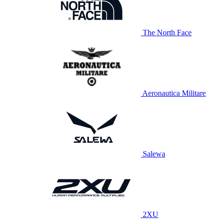
The North Face
Aeronautica Militare
Salewa
2XU