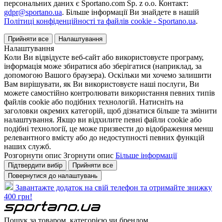
персональних даних є Sportano.com Sp. z o.o. Контакт:
gdpr@sportano.ua
. Більше інформації Ви знайдете в нашій
Політиці конфіденційності та файлів cookie - Sportano.ua
.
Прийняти все
Налаштування
Налаштування
Коли Ви відвідуєте веб-сайт або використовуєте програму,
інформація може збиратися або зберігатися (наприклад, за
допомогою Вашого браузера). Оскільки ми хочемо залишити
Вам вирішувати, як Ви використовуєте наші послуги, Ви
можете самостійно контролювати використання певних типів
файлів cookie або подібних технологій. Натисніть на
заголовки окремих категорій, щоб дізнатися більше та змінити
налаштування. Якщо ви відхилите певні файли cookie або
подібні технології, це може призвести до відображення менш
релевантного вмісту або до недоступності певних функцій
наших служб.
Розгорнути опис
Згорнути опис
Більше інформації
Підтвердити вибір
Прийняти все
Повернутися до налаштувань
Завантажте додаток на свій телефон та отримайте знижку
400 грн!
Пошук за товаром, категорією чи брендом