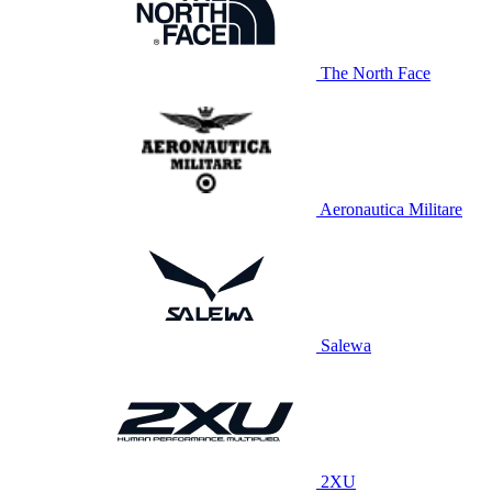
The North Face
Aeronautica Militare
Salewa
2XU