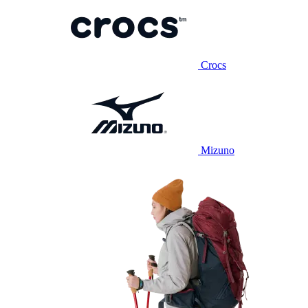
Crocs
Mizuno