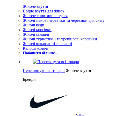
Жіноче взуття
Водне взуття для жінок
Жіноче спортивне взуття
Жіночі зимові черевики та черевики для снігу
Жіночі кеди
Жіночі кросівки
Жіночі сандалі
Жіночі туристичні та трекінгові черевики
Жіночі шльопанці та сланці
Калоші жіночі
Побачити більше...
Переглянути всі товари
Жіноче взуття
Бренди
Nike