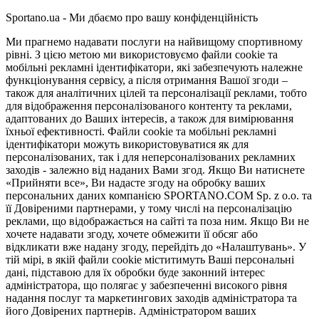
Sportano.ua - Ми дбаємо про вашу конфіденційність
Ми прагнемо надавати послуги на найвищому спортивному
рівні. З цією метою ми використовуємо файли cookie та
мобільні рекламні ідентифікатори, які забезпечують належне
функціонування сервісу, а після отримання Вашої згоди –
також для аналітичних цілей та персоналізації реклами, тобто
для відображення персоналізованого контенту та реклами,
адаптованих до Ваших інтересів, а також для вимірювання
їхньої ефективності. Файли cookie та мобільні рекламні
ідентифікатори можуть використовуватися як для
персоналізованих, так і для неперсоналізованих рекламних
заходів - залежно від наданих Вами згод. Якщо Ви натиснете
«Прийняти все», Ви надасте згоду на обробку ваших
персональних даних компанією SPORTANO.COM Sp. z o.o. та
її Довіреними партнерами, у тому числі на персоналізацію
реклами, що відображається на сайті та поза ним. Якщо Ви не
хочете надавати згоду, хочете обмежити її обсяг або
відкликати вже надану згоду, перейдіть до «Налаштувань». У
тій мірі, в якій файли cookie міститимуть Ваші персональні
дані, підставою для їх обробки буде законний інтерес
адміністратора, що полягає у забезпеченні високого рівня
надання послуг та маркетингових заходів адміністратора та
його Довірених партнерів. Адміністратором ваших