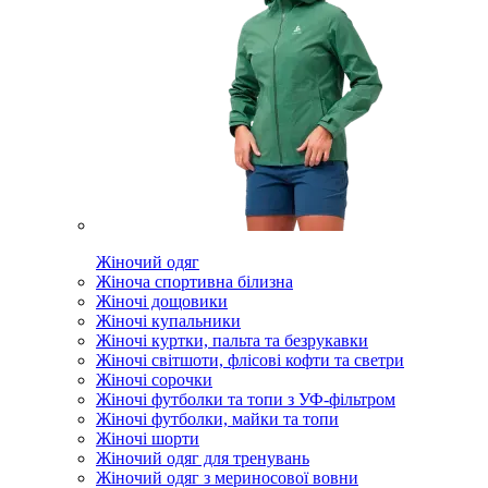
Жіночий одяг
Жіноча спортивна білизна
Жіночі дощовики
Жіночі купальники
Жіночі куртки, пальта та безрукавки
Жіночі світшоти, флісові кофти та светри
Жіночі сорочки
Жіночі футболки та топи з УФ-фільтром
Жіночі футболки, майки та топи
Жіночі шорти
Жіночий одяг для тренувань
Жіночий одяг з мериносової вовни