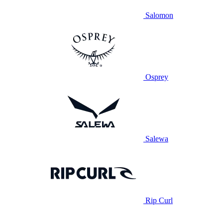
Salomon
Osprey
Salewa
Rip Curl