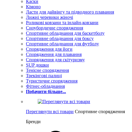
Каски
Кімоно
Ласти для дайвінгу та підводного плавання
Лижні черевики жіночі
Роликові ковзани та інлайн-ковзани
Сноубордичне спорядження
Спортивне обладнання для баскетболу
Спортивне обладнання для боксу
Спортивне обладнання для футболу
Спорядження для йоги
Спорядження для плавання
Спорядження для скітуризму
SUP дошки
Тенісне спорядження
Трекінгові палиці
Туристичне спорядження
Фітнес-обладнання
Побачити більше...
Переглянути всі товари
Спортивне спорядження
Бренди