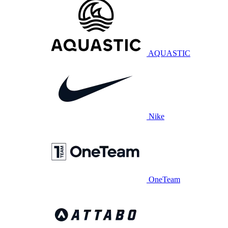
AQUASTIC
Nike
OneTeam