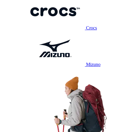
Crocs
Mizuno