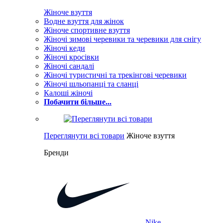
Жіноче взуття
Водне взуття для жінок
Жіноче спортивне взуття
Жіночі зимові черевики та черевики для снігу
Жіночі кеди
Жіночі кросівки
Жіночі сандалі
Жіночі туристичні та трекінгові черевики
Жіночі шльопанці та сланці
Калоші жіночі
Побачити більше...
Переглянути всі товари
Жіноче взуття
Бренди
Nike