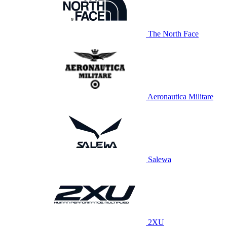
The North Face
Aeronautica Militare
Salewa
2XU