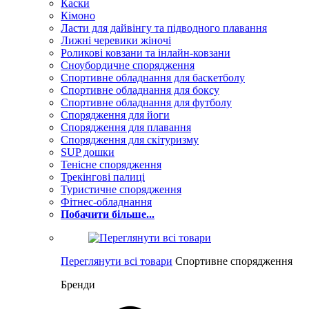
Каски
Кімоно
Ласти для дайвінгу та підводного плавання
Лижні черевики жіночі
Роликові ковзани та інлайн-ковзани
Сноубордичне спорядження
Спортивне обладнання для баскетболу
Спортивне обладнання для боксу
Спортивне обладнання для футболу
Спорядження для йоги
Спорядження для плавання
Спорядження для скітуризму
SUP дошки
Тенісне спорядження
Трекінгові палиці
Туристичне спорядження
Фітнес-обладнання
Побачити більше...
Переглянути всі товари
Спортивне спорядження
Бренди