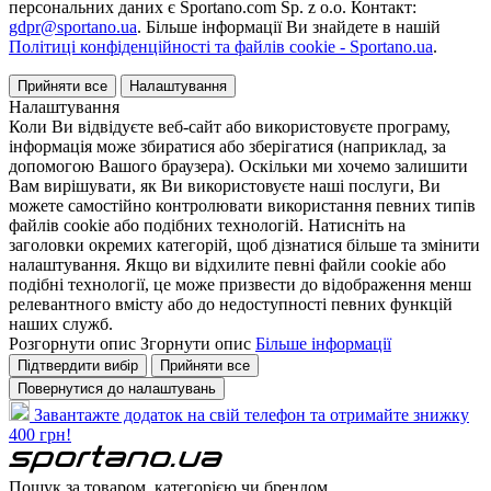
персональних даних є Sportano.com Sp. z o.o. Контакт:
gdpr@sportano.ua
. Більше інформації Ви знайдете в нашій
Політиці конфіденційності та файлів cookie - Sportano.ua
.
Прийняти все
Налаштування
Налаштування
Коли Ви відвідуєте веб-сайт або використовуєте програму,
інформація може збиратися або зберігатися (наприклад, за
допомогою Вашого браузера). Оскільки ми хочемо залишити
Вам вирішувати, як Ви використовуєте наші послуги, Ви
можете самостійно контролювати використання певних типів
файлів cookie або подібних технологій. Натисніть на
заголовки окремих категорій, щоб дізнатися більше та змінити
налаштування. Якщо ви відхилите певні файли cookie або
подібні технології, це може призвести до відображення менш
релевантного вмісту або до недоступності певних функцій
наших служб.
Розгорнути опис
Згорнути опис
Більше інформації
Підтвердити вибір
Прийняти все
Повернутися до налаштувань
Завантажте додаток на свій телефон та отримайте знижку
400 грн!
Пошук за товаром, категорією чи брендом