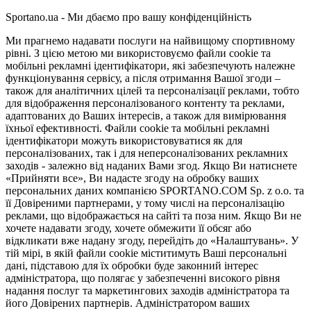
Sportano.ua - Ми дбаємо про вашу конфіденційність
Ми прагнемо надавати послуги на найвищому спортивному
рівні. З цією метою ми використовуємо файли cookie та
мобільні рекламні ідентифікатори, які забезпечують належне
функціонування сервісу, а після отримання Вашої згоди –
також для аналітичних цілей та персоналізації реклами, тобто
для відображення персоналізованого контенту та реклами,
адаптованих до Ваших інтересів, а також для вимірювання
їхньої ефективності. Файли cookie та мобільні рекламні
ідентифікатори можуть використовуватися як для
персоналізованих, так і для неперсоналізованих рекламних
заходів - залежно від наданих Вами згод. Якщо Ви натиснете
«Прийняти все», Ви надасте згоду на обробку ваших
персональних даних компанією SPORTANO.COM Sp. z o.o. та
її Довіреними партнерами, у тому числі на персоналізацію
реклами, що відображається на сайті та поза ним. Якщо Ви не
хочете надавати згоду, хочете обмежити її обсяг або
відкликати вже надану згоду, перейдіть до «Налаштувань». У
тій мірі, в якій файли cookie міститимуть Ваші персональні
дані, підставою для їх обробки буде законний інтерес
адміністратора, що полягає у забезпеченні високого рівня
надання послуг та маркетингових заходів адміністратора та
його Довірених партнерів. Адміністратором ваших