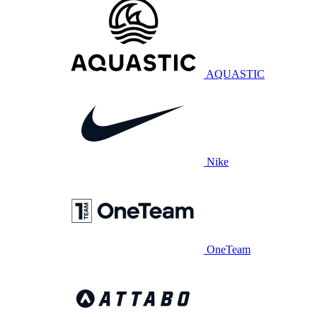
AQUASTIC
Nike
OneTeam