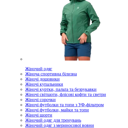
Жіночий одяг
Жіноча спортивна білизна
Жіночі дощовики
Жіночі купальники
Жіночі куртки, пальта та безрукавки
Жіночі світшоти, флісові кофти та светри
Жіночі сорочки
Жіночі футболки та топи з УФ-фільтром
Жіночі футболки, майки та топи
Жіночі шорти
Жіночий одяг для тренувань
Жіночий одяг з мериносової вовни