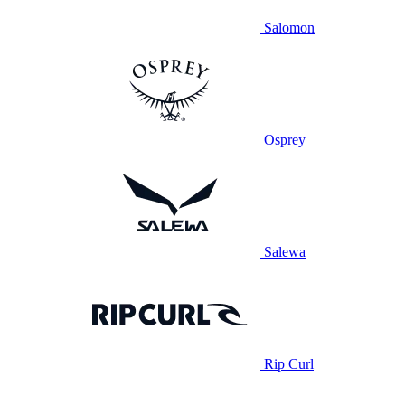
Salomon
Osprey
Salewa
Rip Curl