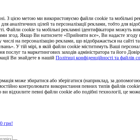
. З цією метою ми використовуємо файли cookie та мобільні рек
 для аналітичних цілей та персоналізації реклами, тобто для ві
ті. Файли cookie та мобільні рекламні ідентифікатори можуть вик
Вами згод. Якщо Ви натиснете «Прийняти все», Ви надасте згод
числі на персоналізацію реклами, що відображається на сайті та
увань». У тій мірі, в якій файли cookie міститимуть Ваші персонал
ння послуг та маркетингових заходів адміністратора та його Дов
мації Ви знайдете в нашій
Політиці конфіденційності та файлів coo
ормація може збиратися або зберігатися (наприклад, за допомог
мостійно контролювати використання певних типів файлів cookie
 ви відхилите певні файли cookie або подібні технології, це мо
0 грн!