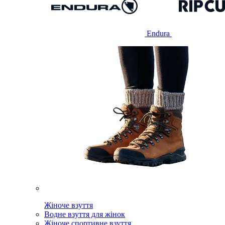
Endura
Жіноче взуття
Водне взуття для жінок
Жіноче спортивне взуття