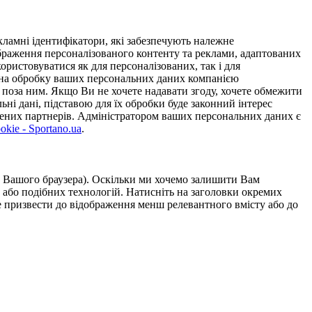
ламні ідентифікатори, які забезпечують належне
дображення персоналізованого контенту та реклами, адаптованих
ористовуватися як для персоналізованих, так і для
у на обробку ваших персональних даних компанією
 поза ним. Якщо Ви не хочете надавати згоду, хочете обмежити
ьні дані, підставою для їх обробки буде законний інтерес
ірених партнерів. Адміністратором ваших персональних даних є
kie - Sportano.ua
.
ою Вашого браузера). Оскільки ми хочемо залишити Вам
 або подібних технологій. Натисніть на заголовки окремих
же призвести до відображення менш релевантного вмісту або до