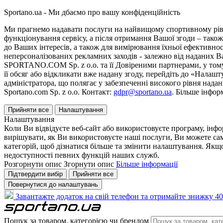
Sportano.ua - Ми дбаємо про вашу конфіденційність
Ми прагнемо надавати послуги на найвищому спортивному рівні
функціонування сервісу, а після отримання Вашої згоди – також
до Ваших інтересів, а також для вимірювання їхньої ефективнос
неперсоналізованих рекламних заходів - залежно від наданих 
SPORTANO.COM Sp. z o.o. та її Довіреними партнерами, у тому 
її обсяг або відкликати вже надану згоду, перейдіть до «Налашт
адміністратора, що полягає у забезпеченні високого рівня нада
Sportano.com Sp. z o.o. Контакт:
gdpr@sportano.ua
. Більше інфор
Прийняти все
Налаштування
Налаштування
Коли Ви відвідуєте веб-сайт або використовуєте програму, інф
вирішувати, як Ви використовуєте наші послуги, Ви можете са
категорій, щоб дізнатися більше та змінити налаштування. Якщо
недоступності певних функцій наших служб.
Розгорнути опис
Згорнути опис
Більше інформації
Підтвердити вибір
Прийняти все
Повернутися до налаштувань
Завантажте додаток на свій телефон та отримайте знижку 40
Пошук за товаром, категорією чи брендом