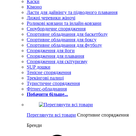
Каски
Кімоно
Ласти для дайвінгу та підводного плавання
Лижні черевики жіночі
Роликові ковзани та інлайн-ковзани
Сноубордичне спорядження
Спортивне обладнання для баскетболу
Спортивне обладнання для боксу
Спортивне обладнання для футболу
Спорядження для йоги
Спорядження для плавання
Спорядження для скітуризму
SUP дошки
Тенісне спорядження
Трекінгові палиці
Туристичне спорядження
Фітнес-обладнання
Побачити більше...
Переглянути всі товари
Спортивне спорядження
Бренди