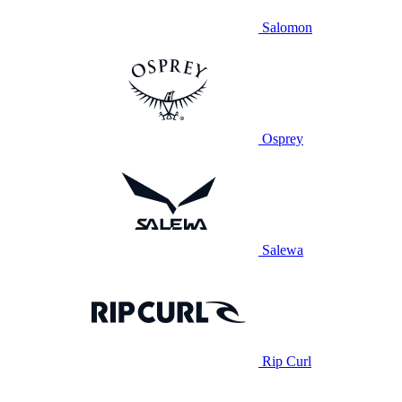
Salomon
Osprey
Salewa
Rip Curl