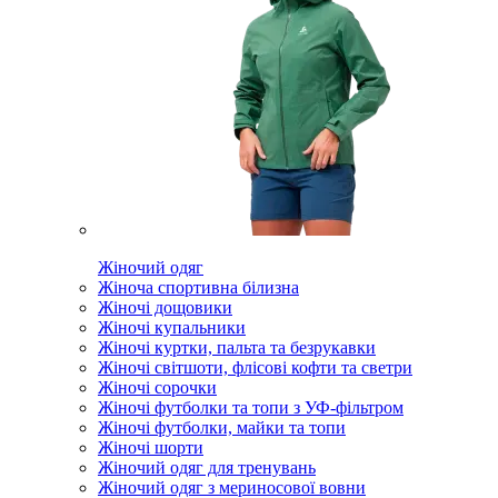
Жіночий одяг
Жіноча спортивна білизна
Жіночі дощовики
Жіночі купальники
Жіночі куртки, пальта та безрукавки
Жіночі світшоти, флісові кофти та светри
Жіночі сорочки
Жіночі футболки та топи з УФ-фільтром
Жіночі футболки, майки та топи
Жіночі шорти
Жіночий одяг для тренувань
Жіночий одяг з мериносової вовни