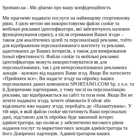
Sportano.ua - Ми дбаємо про вашу конфіденційність
Ми прагнемо надавати послуги на найвищому спортивному
рівні. З цією метою ми використовуємо файли cookie та
мобільні рекламні ідентифікатори, які забезпечують належне
функціонування сервісу, а після отримання Вашої згоди –
також для аналітичних цілей та персоналізації реклами, тобто
для відображення персоналізованого контенту та реклами,
адаптованих до Ваших інтересів, а також для вимірювання
їхньої ефективності. Файли cookie та мобільні рекламні
ідентифікатори можуть використовуватися як для
персоналізованих, так і для неперсоналізованих рекламних
заходів - залежно від наданих Вами згод. Якщо Ви натиснете
«Прийняти все», Ви надасте згоду на обробку ваших
персональних даних компанією SPORTANO.COM Sp. z o.o. та
її Довіреними партнерами, у тому числі на персоналізацію
реклами, що відображається на сайті та поза ним. Якщо Ви не
хочете надавати згоду, хочете обмежити її обсяг або
відкликати вже надану згоду, перейдіть до «Налаштувань». У
тій мірі, в якій файли cookie міститимуть Ваші персональні
дані, підставою для їх обробки буде законний інтерес
адміністратора, що полягає у забезпеченні високого рівня
надання послуг та маркетингових заходів адміністратора та
його Довірених партнерів. Адміністратором ваших