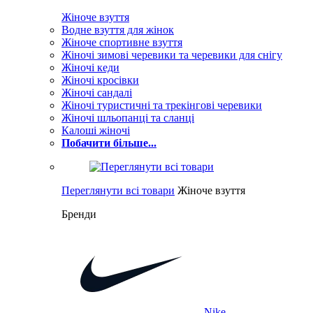
Жіноче взуття
Водне взуття для жінок
Жіноче спортивне взуття
Жіночі зимові черевики та черевики для снігу
Жіночі кеди
Жіночі кросівки
Жіночі сандалі
Жіночі туристичні та трекінгові черевики
Жіночі шльопанці та сланці
Калоші жіночі
Побачити більше...
Переглянути всі товари
Жіноче взуття
Бренди
Nike