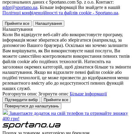
персональних даних є Sportano.com Sp. z o.o. Контакт:
gdpr@sportano.ua
. Більше інформації Ви знайдете в нашій
Політиці конфіденційності та файлів cookie - Sportano.ua
.
Прийняти все
Налаштування
Налаштування
Коли Ви відвідуєте веб-сайт або використовуєте програму,
інформація може збиратися або зберігатися (наприклад, за
допомогою Вашого браузера). Оскільки ми хочемо залишити
Вам вирішувати, як Ви використовуєте наші послуги, Ви
можете самостійно контролювати використання певних типів
файлів cookie або подібних технологій. Натисніть на
заголовки окремих категорій, щоб дізнатися більше та змінити
налаштування. Якщо ви відхилите певні файли cookie або
подібні технології, це може призвести до відображення менш
релевантного вмісту або до недоступності певних функцій
наших служб.
Розгорнути опис
Згорнути опис
Більше інформації
Підтвердити вибір
Прийняти все
Повернутися до налаштувань
Завантажте додаток на свій телефон та отримайте знижку
400 грн!
Пошук за товаром, категорією чи брендом