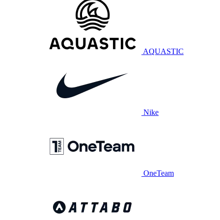
AQUASTIC
Nike
OneTeam