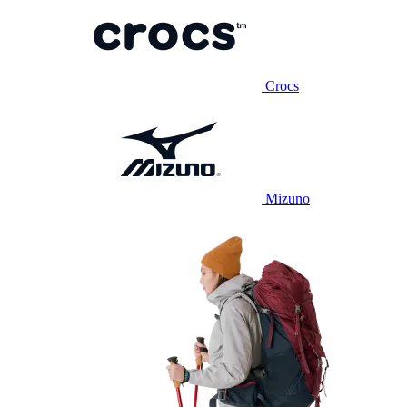
Crocs
Mizuno