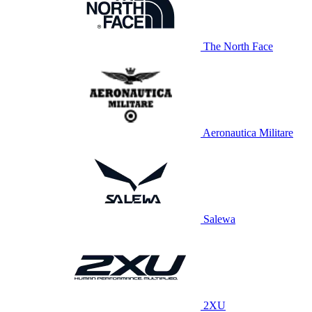
The North Face
Aeronautica Militare
Salewa
2XU