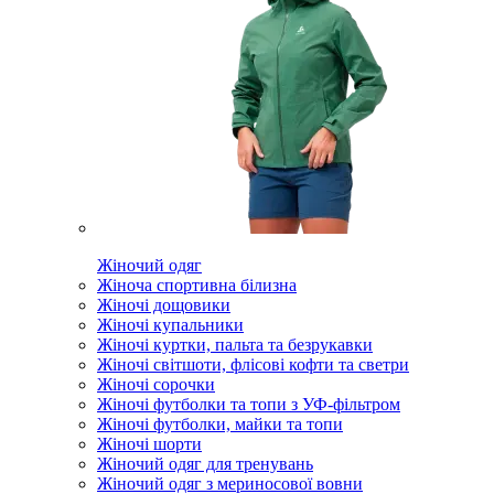
Жіночий одяг
Жіноча спортивна білизна
Жіночі дощовики
Жіночі купальники
Жіночі куртки, пальта та безрукавки
Жіночі світшоти, флісові кофти та светри
Жіночі сорочки
Жіночі футболки та топи з УФ-фільтром
Жіночі футболки, майки та топи
Жіночі шорти
Жіночий одяг для тренувань
Жіночий одяг з мериносової вовни