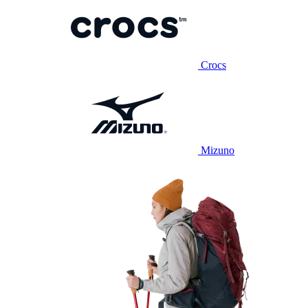
Crocs
Mizuno