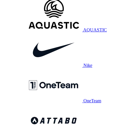
AQUASTIC
Nike
OneTeam