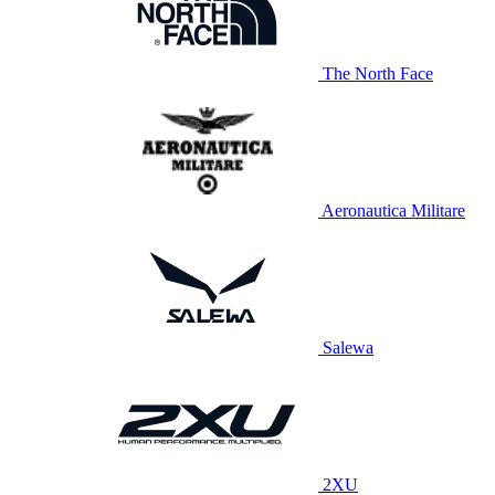
The North Face
Aeronautica Militare
Salewa
2XU