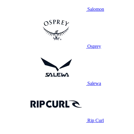
Salomon
Osprey
Salewa
Rip Curl