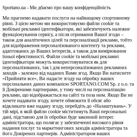
Sportano.ua - Ми дбаємо про вашу конфіденційність
Ми прагнемо надавати послуги на найвищому спортивному
рівні. З цією метою ми використовуємо файли cookie та
мобільні рекламні ідентифікатори, які забезпечують належне
функціонування сервісу, а після отримання Вашої згоди –
також для аналітичних цілей та персоналізації реклами, тобто
для відображення персоналізованого контенту та реклами,
адаптованих до Ваших інтересів, а також для вимірювання
їхньої ефективності. Файли cookie та мобільні рекламні
ідентифікатори можуть використовуватися як для
персоналізованих, так і для неперсоналізованих рекламних
заходів - залежно від наданих Вами згод. Якщо Ви натиснете
«Прийняти все», Ви надасте згоду на обробку ваших
персональних даних компанією SPORTANO.COM Sp. z o.o. та
її Довіреними партнерами, у тому числі на персоналізацію
реклами, що відображається на сайті та поза ним. Якщо Ви не
хочете надавати згоду, хочете обмежити її обсяг або
відкликати вже надану згоду, перейдіть до «Налаштувань». У
тій мірі, в якій файли cookie міститимуть Ваші персональні
дані, підставою для їх обробки буде законний інтерес
адміністратора, що полягає у забезпеченні високого рівня
надання послуг та маркетингових заходів адміністратора та
його Довірених партнерів. Адміністратором ваших