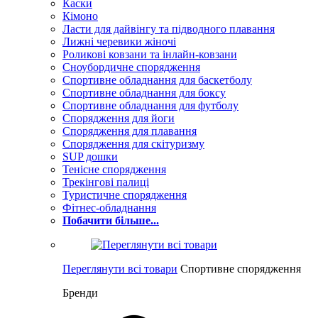
Каски
Кімоно
Ласти для дайвінгу та підводного плавання
Лижні черевики жіночі
Роликові ковзани та інлайн-ковзани
Сноубордичне спорядження
Спортивне обладнання для баскетболу
Спортивне обладнання для боксу
Спортивне обладнання для футболу
Спорядження для йоги
Спорядження для плавання
Спорядження для скітуризму
SUP дошки
Тенісне спорядження
Трекінгові палиці
Туристичне спорядження
Фітнес-обладнання
Побачити більше...
Переглянути всі товари
Спортивне спорядження
Бренди