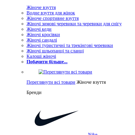
Жіноче взуття
Водне взуття для жінок
Жіноче спортивне взуття
Жіночі зимові черевики та черевики для снігу
Жіночі кеди
Жіночі кросівки
Жіночі сандалі
Жіночі туристичні та трекінгові черевики
Жіночі шльопанці та сланці
Калоші жіночі
Побачити більше...
Переглянути всі товари
Жіноче взуття
Бренди
Nike