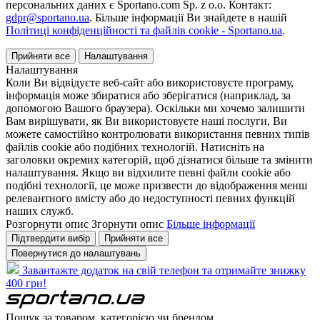
персональних даних є Sportano.com Sp. z o.o. Контакт:
gdpr@sportano.ua
. Більше інформації Ви знайдете в нашій
Політиці конфіденційності та файлів cookie - Sportano.ua
.
Прийняти все
Налаштування
Налаштування
Коли Ви відвідуєте веб-сайт або використовуєте програму,
інформація може збиратися або зберігатися (наприклад, за
допомогою Вашого браузера). Оскільки ми хочемо залишити
Вам вирішувати, як Ви використовуєте наші послуги, Ви
можете самостійно контролювати використання певних типів
файлів cookie або подібних технологій. Натисніть на
заголовки окремих категорій, щоб дізнатися більше та змінити
налаштування. Якщо ви відхилите певні файли cookie або
подібні технології, це може призвести до відображення менш
релевантного вмісту або до недоступності певних функцій
наших служб.
Розгорнути опис
Згорнути опис
Більше інформації
Підтвердити вибір
Прийняти все
Повернутися до налаштувань
Завантажте додаток на свій телефон та отримайте знижку
400 грн!
Пошук за товаром, категорією чи брендом