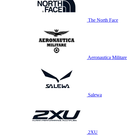
The North Face
Aeronautica Militare
Salewa
2XU