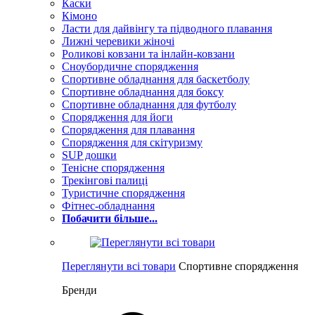
Каски
Кімоно
Ласти для дайвінгу та підводного плавання
Лижні черевики жіночі
Роликові ковзани та інлайн-ковзани
Сноубордичне спорядження
Спортивне обладнання для баскетболу
Спортивне обладнання для боксу
Спортивне обладнання для футболу
Спорядження для йоги
Спорядження для плавання
Спорядження для скітуризму
SUP дошки
Тенісне спорядження
Трекінгові палиці
Туристичне спорядження
Фітнес-обладнання
Побачити більше...
Переглянути всі товари
Спортивне спорядження
Бренди