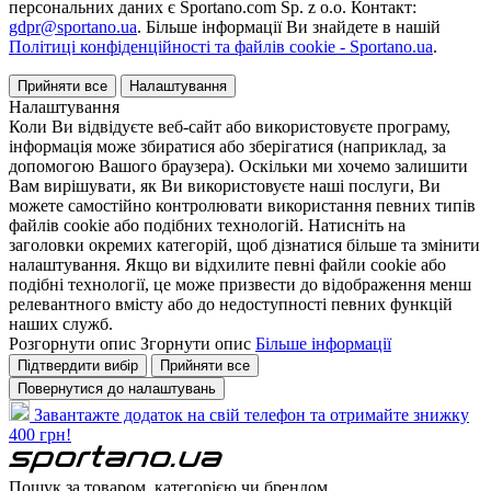
персональних даних є Sportano.com Sp. z o.o. Контакт:
gdpr@sportano.ua
. Більше інформації Ви знайдете в нашій
Політиці конфіденційності та файлів cookie - Sportano.ua
.
Прийняти все
Налаштування
Налаштування
Коли Ви відвідуєте веб-сайт або використовуєте програму,
інформація може збиратися або зберігатися (наприклад, за
допомогою Вашого браузера). Оскільки ми хочемо залишити
Вам вирішувати, як Ви використовуєте наші послуги, Ви
можете самостійно контролювати використання певних типів
файлів cookie або подібних технологій. Натисніть на
заголовки окремих категорій, щоб дізнатися більше та змінити
налаштування. Якщо ви відхилите певні файли cookie або
подібні технології, це може призвести до відображення менш
релевантного вмісту або до недоступності певних функцій
наших служб.
Розгорнути опис
Згорнути опис
Більше інформації
Підтвердити вибір
Прийняти все
Повернутися до налаштувань
Завантажте додаток на свій телефон та отримайте знижку
400 грн!
Пошук за товаром, категорією чи брендом