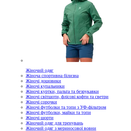
Жіночий одяг
Жіноча спортивна білизна
Жіночі дощовики
Жіночі купальники
Жіночі куртки, пальта та безрукавки
Жіночі світшоти, флісові кофти та светри
Жіночі сорочки
Жіночі футболки та топи з УФ-фільтром
Жіночі футболки, майки та топи
Жіночі шорти
Жіночий одяг для тренувань
Жіночий одяг з мериносової вовни