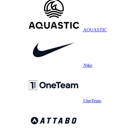
AQUASTIC
Nike
OneTeam