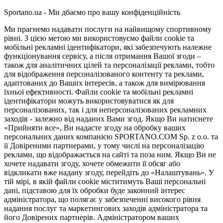
Sportano.ua - Ми дбаємо про вашу конфіденційність
Ми прагнемо надавати послуги на найвищому спортивному
рівні. З цією метою ми використовуємо файли cookie та
мобільні рекламні ідентифікатори, які забезпечують належне
функціонування сервісу, а після отримання Вашої згоди –
також для аналітичних цілей та персоналізації реклами, тобто
для відображення персоналізованого контенту та реклами,
адаптованих до Ваших інтересів, а також для вимірювання
їхньої ефективності. Файли cookie та мобільні рекламні
ідентифікатори можуть використовуватися як для
персоналізованих, так і для неперсоналізованих рекламних
заходів - залежно від наданих Вами згод. Якщо Ви натиснете
«Прийняти все», Ви надасте згоду на обробку ваших
персональних даних компанією SPORTANO.COM Sp. z o.o. та
її Довіреними партнерами, у тому числі на персоналізацію
реклами, що відображається на сайті та поза ним. Якщо Ви не
хочете надавати згоду, хочете обмежити її обсяг або
відкликати вже надану згоду, перейдіть до «Налаштувань». У
тій мірі, в якій файли cookie міститимуть Ваші персональні
дані, підставою для їх обробки буде законний інтерес
адміністратора, що полягає у забезпеченні високого рівня
надання послуг та маркетингових заходів адміністратора та
його Довірених партнерів. Адміністратором ваших