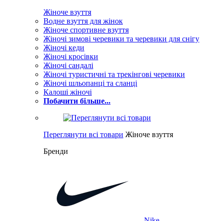
Жіноче взуття
Водне взуття для жінок
Жіноче спортивне взуття
Жіночі зимові черевики та черевики для снігу
Жіночі кеди
Жіночі кросівки
Жіночі сандалі
Жіночі туристичні та трекінгові черевики
Жіночі шльопанці та сланці
Калоші жіночі
Побачити більше...
Переглянути всі товари
Жіноче взуття
Бренди
Nike