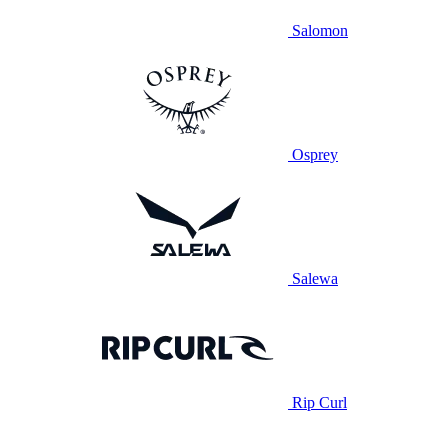
Salomon
Osprey
Salewa
Rip Curl