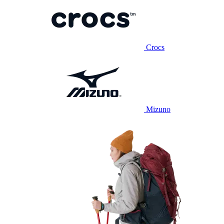
Crocs
Mizuno