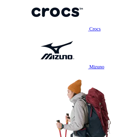
Crocs
Mizuno