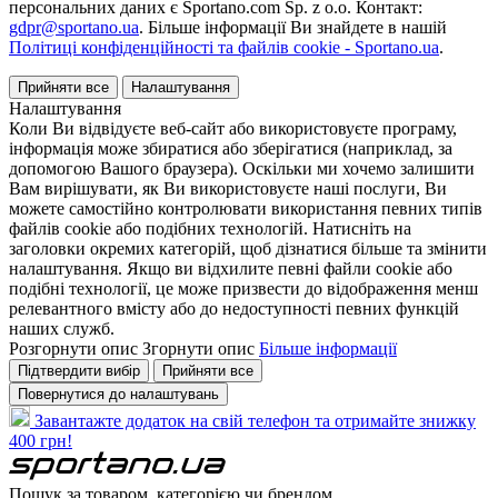
персональних даних є Sportano.com Sp. z o.o. Контакт:
gdpr@sportano.ua
. Більше інформації Ви знайдете в нашій
Політиці конфіденційності та файлів cookie - Sportano.ua
.
Прийняти все
Налаштування
Налаштування
Коли Ви відвідуєте веб-сайт або використовуєте програму,
інформація може збиратися або зберігатися (наприклад, за
допомогою Вашого браузера). Оскільки ми хочемо залишити
Вам вирішувати, як Ви використовуєте наші послуги, Ви
можете самостійно контролювати використання певних типів
файлів cookie або подібних технологій. Натисніть на
заголовки окремих категорій, щоб дізнатися більше та змінити
налаштування. Якщо ви відхилите певні файли cookie або
подібні технології, це може призвести до відображення менш
релевантного вмісту або до недоступності певних функцій
наших служб.
Розгорнути опис
Згорнути опис
Більше інформації
Підтвердити вибір
Прийняти все
Повернутися до налаштувань
Завантажте додаток на свій телефон та отримайте знижку
400 грн!
Пошук за товаром, категорією чи брендом