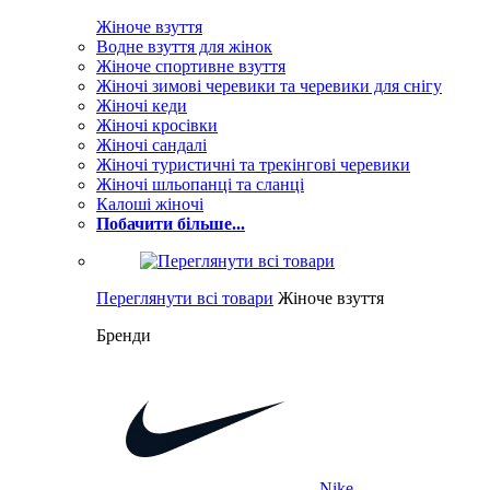
Жіноче взуття
Водне взуття для жінок
Жіноче спортивне взуття
Жіночі зимові черевики та черевики для снігу
Жіночі кеди
Жіночі кросівки
Жіночі сандалі
Жіночі туристичні та трекінгові черевики
Жіночі шльопанці та сланці
Калоші жіночі
Побачити більше...
Переглянути всі товари
Жіноче взуття
Бренди
Nike