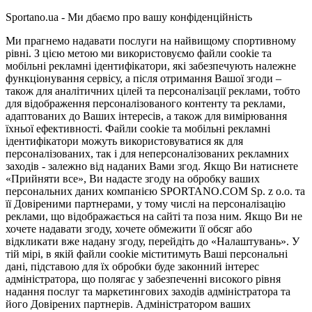
Sportano.ua - Ми дбаємо про вашу конфіденційність
Ми прагнемо надавати послуги на найвищому спортивному
рівні. З цією метою ми використовуємо файли cookie та
мобільні рекламні ідентифікатори, які забезпечують належне
функціонування сервісу, а після отримання Вашої згоди –
також для аналітичних цілей та персоналізації реклами, тобто
для відображення персоналізованого контенту та реклами,
адаптованих до Ваших інтересів, а також для вимірювання
їхньої ефективності. Файли cookie та мобільні рекламні
ідентифікатори можуть використовуватися як для
персоналізованих, так і для неперсоналізованих рекламних
заходів - залежно від наданих Вами згод. Якщо Ви натиснете
«Прийняти все», Ви надасте згоду на обробку ваших
персональних даних компанією SPORTANO.COM Sp. z o.o. та
її Довіреними партнерами, у тому числі на персоналізацію
реклами, що відображається на сайті та поза ним. Якщо Ви не
хочете надавати згоду, хочете обмежити її обсяг або
відкликати вже надану згоду, перейдіть до «Налаштувань». У
тій мірі, в якій файли cookie міститимуть Ваші персональні
дані, підставою для їх обробки буде законний інтерес
адміністратора, що полягає у забезпеченні високого рівня
надання послуг та маркетингових заходів адміністратора та
його Довірених партнерів. Адміністратором ваших