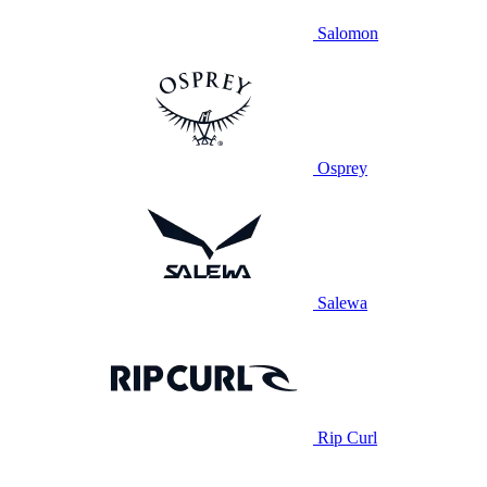
Salomon
Osprey
Salewa
Rip Curl