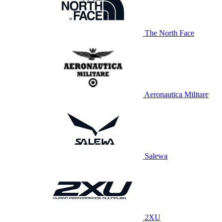
The North Face
Aeronautica Militare
Salewa
2XU