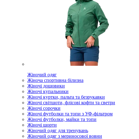
Жіночий одяг
Жіноча спортивна білизна
Жіночі дощовики
Жіночі купальники
Жіночі куртки, пальта та безрукавки
Жіночі світшоти, флісові кофти та светри
Жіночі сорочки
Жіночі футболки та топи з УФ-фільтром
Жіночі футболки, майки та топи
Жіночі шорти
Жіночий одяг для тренувань
Жіночий одяг з мериносової вовни