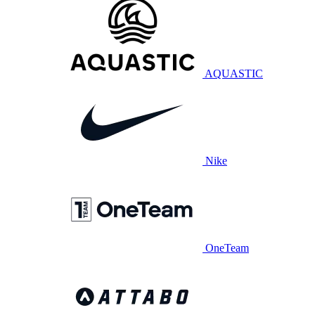
AQUASTIC
Nike
OneTeam