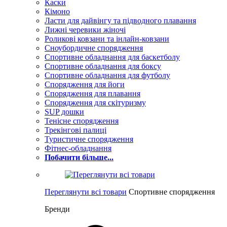
Каски
Кімоно
Ласти для дайвінгу та підводного плавання
Лижні черевики жіночі
Роликові ковзани та інлайн-ковзани
Сноубордичне спорядження
Спортивне обладнання для баскетболу
Спортивне обладнання для боксу
Спортивне обладнання для футболу
Спорядження для йоги
Спорядження для плавання
Спорядження для скітуризму
SUP дошки
Тенісне спорядження
Трекінгові палиці
Туристичне спорядження
Фітнес-обладнання
Побачити більше...
Переглянути всі товари
Спортивне спорядження
Бренди