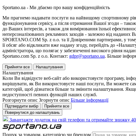
Sportano.ua - Ми дбаємо про вашу конфіденційність
Ми прагнемо надавати послуги на найвищому спортивному рівні
функціонування сервісу, а після отримання Вашої згоди – також
до Ваших інтересів, а також для вимірювання їхньої ефективнос
неперсоналізованих рекламних заходів - залежно від наданих 
SPORTANO.COM Sp. z o.o. та її Довіреними партнерами, у тому 
її обсяг або відкликати вже надану згоду, перейдіть до «Налашт
адміністратора, що полягає у забезпеченні високого рівня нада
Sportano.com Sp. z o.o. Контакт:
gdpr@sportano.ua
. Більше інфор
Прийняти все
Налаштування
Налаштування
Коли Ви відвідуєте веб-сайт або використовуєте програму, інф
вирішувати, як Ви використовуєте наші послуги, Ви можете са
категорій, щоб дізнатися більше та змінити налаштування. Якщо
недоступності певних функцій наших служб.
Розгорнути опис
Згорнути опис
Більше інформації
Підтвердити вибір
Прийняти все
Повернутися до налаштувань
Завантажте додаток на свій телефон та отримайте знижку 40
Пошук за товаром, категорією чи брендом