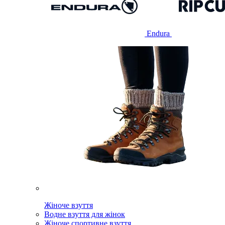
Endura
Жіноче взуття
Водне взуття для жінок
Жіноче спортивне взуття