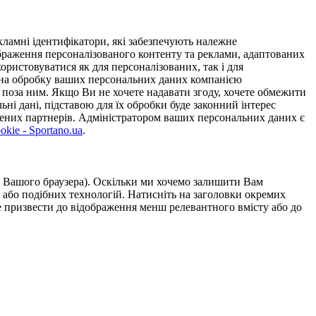
ламні ідентифікатори, які забезпечують належне
дображення персоналізованого контенту та реклами, адаптованих
ористовуватися як для персоналізованих, так і для
у на обробку ваших персональних даних компанією
 поза ним. Якщо Ви не хочете надавати згоду, хочете обмежити
ьні дані, підставою для їх обробки буде законний інтерес
ірених партнерів. Адміністратором ваших персональних даних є
kie - Sportano.ua
.
ою Вашого браузера). Оскільки ми хочемо залишити Вам
 або подібних технологій. Натисніть на заголовки окремих
же призвести до відображення менш релевантного вмісту або до