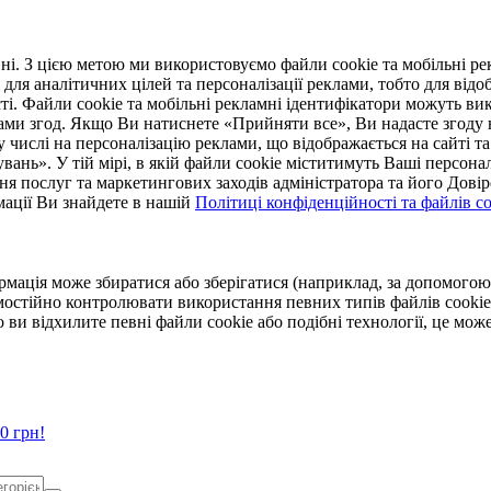
. З цією метою ми використовуємо файли cookie та мобільні рек
 для аналітичних цілей та персоналізації реклами, тобто для ві
ті. Файли cookie та мобільні рекламні ідентифікатори можуть вик
Вами згод. Якщо Ви натиснете «Прийняти все», Ви надасте згод
числі на персоналізацію реклами, що відображається на сайті та
увань». У тій мірі, в якій файли cookie міститимуть Ваші персонал
ння послуг та маркетингових заходів адміністратора та його Дов
мації Ви знайдете в нашій
Політиці конфіденційності та файлів coo
ормація може збиратися або зберігатися (наприклад, за допомог
мостійно контролювати використання певних типів файлів cookie
 ви відхилите певні файли cookie або подібні технології, це мо
0 грн!