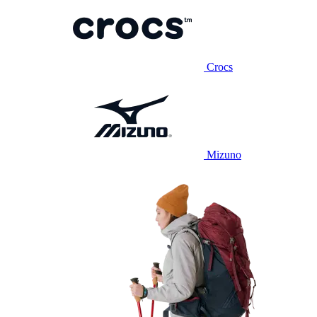
Crocs
Mizuno