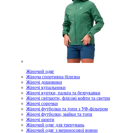
Жіночий одяг
Жіноча спортивна білизна
Жіночі дощовики
Жіночі купальники
Жіночі куртки, пальта та безрукавки
Жіночі світшоти, флісові кофти та светри
Жіночі сорочки
Жіночі футболки та топи з УФ-фільтром
Жіночі футболки, майки та топи
Жіночі шорти
Жіночий одяг для тренувань
Жіночий одяг з мериносової вовни