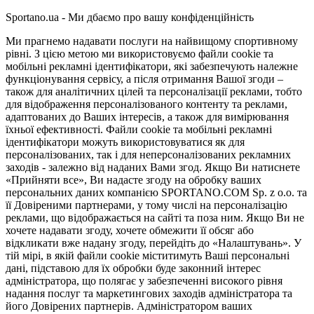
Sportano.ua - Ми дбаємо про вашу конфіденційність
Ми прагнемо надавати послуги на найвищому спортивному
рівні. З цією метою ми використовуємо файли cookie та
мобільні рекламні ідентифікатори, які забезпечують належне
функціонування сервісу, а після отримання Вашої згоди –
також для аналітичних цілей та персоналізації реклами, тобто
для відображення персоналізованого контенту та реклами,
адаптованих до Ваших інтересів, а також для вимірювання
їхньої ефективності. Файли cookie та мобільні рекламні
ідентифікатори можуть використовуватися як для
персоналізованих, так і для неперсоналізованих рекламних
заходів - залежно від наданих Вами згод. Якщо Ви натиснете
«Прийняти все», Ви надасте згоду на обробку ваших
персональних даних компанією SPORTANO.COM Sp. z o.o. та
її Довіреними партнерами, у тому числі на персоналізацію
реклами, що відображається на сайті та поза ним. Якщо Ви не
хочете надавати згоду, хочете обмежити її обсяг або
відкликати вже надану згоду, перейдіть до «Налаштувань». У
тій мірі, в якій файли cookie міститимуть Ваші персональні
дані, підставою для їх обробки буде законний інтерес
адміністратора, що полягає у забезпеченні високого рівня
надання послуг та маркетингових заходів адміністратора та
його Довірених партнерів. Адміністратором ваших