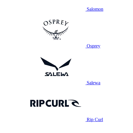
Salomon
Osprey
Salewa
Rip Curl