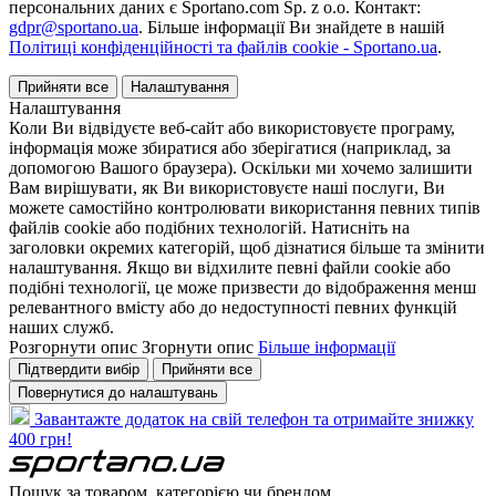
персональних даних є Sportano.com Sp. z o.o. Контакт:
gdpr@sportano.ua
. Більше інформації Ви знайдете в нашій
Політиці конфіденційності та файлів cookie - Sportano.ua
.
Прийняти все
Налаштування
Налаштування
Коли Ви відвідуєте веб-сайт або використовуєте програму,
інформація може збиратися або зберігатися (наприклад, за
допомогою Вашого браузера). Оскільки ми хочемо залишити
Вам вирішувати, як Ви використовуєте наші послуги, Ви
можете самостійно контролювати використання певних типів
файлів cookie або подібних технологій. Натисніть на
заголовки окремих категорій, щоб дізнатися більше та змінити
налаштування. Якщо ви відхилите певні файли cookie або
подібні технології, це може призвести до відображення менш
релевантного вмісту або до недоступності певних функцій
наших служб.
Розгорнути опис
Згорнути опис
Більше інформації
Підтвердити вибір
Прийняти все
Повернутися до налаштувань
Завантажте додаток на свій телефон та отримайте знижку
400 грн!
Пошук за товаром, категорією чи брендом