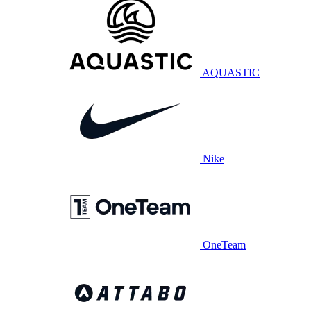
AQUASTIC
Nike
OneTeam