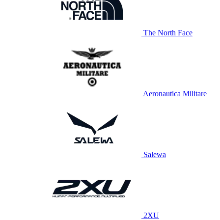
The North Face
Aeronautica Militare
Salewa
2XU