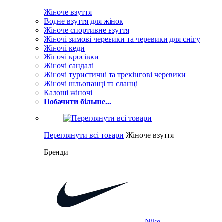
Жіноче взуття
Водне взуття для жінок
Жіноче спортивне взуття
Жіночі зимові черевики та черевики для снігу
Жіночі кеди
Жіночі кросівки
Жіночі сандалі
Жіночі туристичні та трекінгові черевики
Жіночі шльопанці та сланці
Калоші жіночі
Побачити більше...
Переглянути всі товари
Жіноче взуття
Бренди
Nike