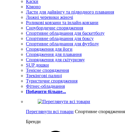
Каски
Кімоно
Ласти для дайвінгу та підводного плавання
Лижні черевики жіночі
Роликові ковзани та інлайн-ковзани
Сноубордичне спорядження
Спортивне обладнання для баскетболу
Спортивне обладнання для боксу
Спортивне обладнання для футболу
Спорядження для йоги
Спорядження для плавання
Спорядження для скітуризму
SUP дошки
Тенісне спорядження
Трекінгові палиці
Туристичне спорядження
Фітнес-обладнання
Побачити більше...
Переглянути всі товари
Спортивне спорядження
Бренди