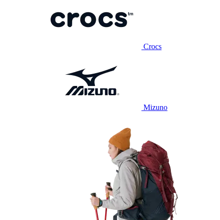
Crocs
Mizuno