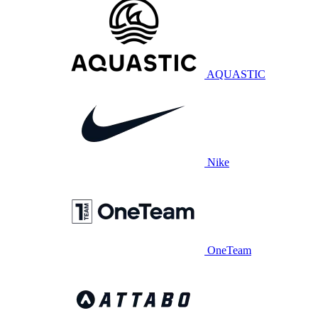
AQUASTIC
Nike
OneTeam