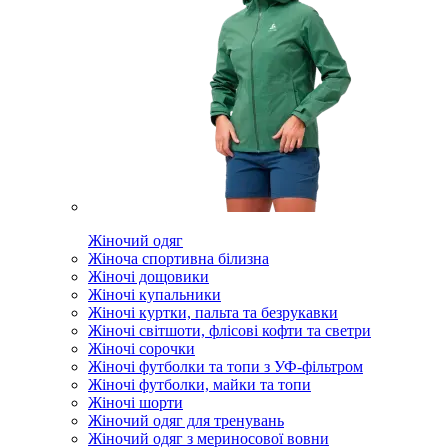
Жіночий одяг
Жіноча спортивна білизна
Жіночі дощовики
Жіночі купальники
Жіночі куртки, пальта та безрукавки
Жіночі світшоти, флісові кофти та светри
Жіночі сорочки
Жіночі футболки та топи з УФ-фільтром
Жіночі футболки, майки та топи
Жіночі шорти
Жіночий одяг для тренувань
Жіночий одяг з мериносової вовни