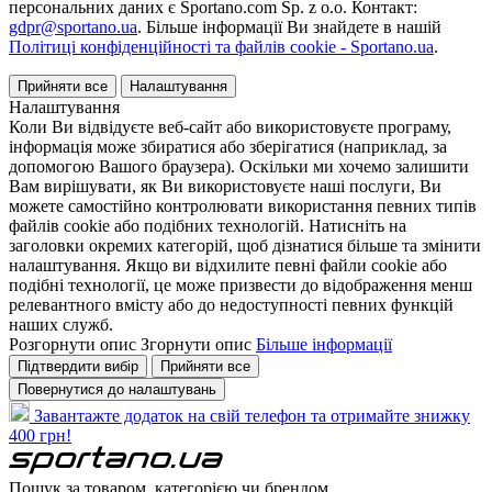
персональних даних є Sportano.com Sp. z o.o. Контакт:
gdpr@sportano.ua
. Більше інформації Ви знайдете в нашій
Політиці конфіденційності та файлів cookie - Sportano.ua
.
Прийняти все
Налаштування
Налаштування
Коли Ви відвідуєте веб-сайт або використовуєте програму,
інформація може збиратися або зберігатися (наприклад, за
допомогою Вашого браузера). Оскільки ми хочемо залишити
Вам вирішувати, як Ви використовуєте наші послуги, Ви
можете самостійно контролювати використання певних типів
файлів cookie або подібних технологій. Натисніть на
заголовки окремих категорій, щоб дізнатися більше та змінити
налаштування. Якщо ви відхилите певні файли cookie або
подібні технології, це може призвести до відображення менш
релевантного вмісту або до недоступності певних функцій
наших служб.
Розгорнути опис
Згорнути опис
Більше інформації
Підтвердити вибір
Прийняти все
Повернутися до налаштувань
Завантажте додаток на свій телефон та отримайте знижку
400 грн!
Пошук за товаром, категорією чи брендом