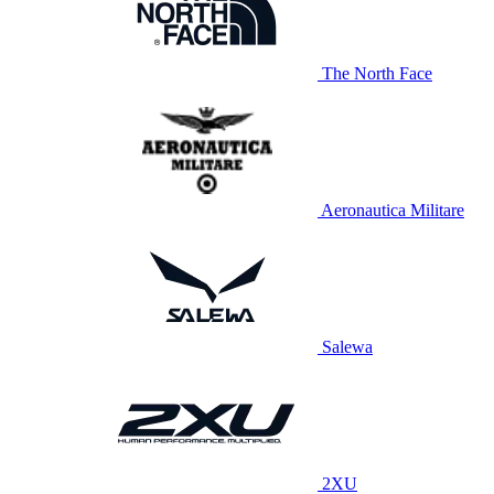
The North Face
Aeronautica Militare
Salewa
2XU