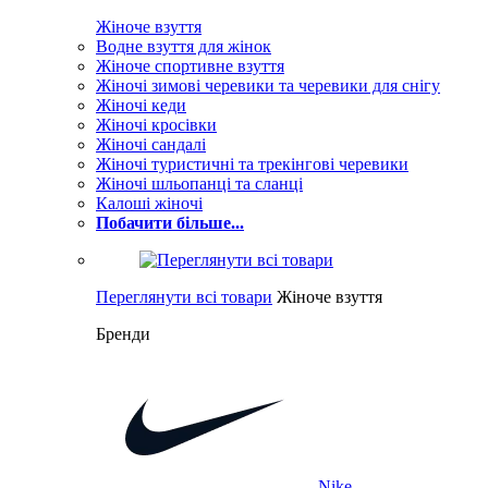
Жіноче взуття
Водне взуття для жінок
Жіноче спортивне взуття
Жіночі зимові черевики та черевики для снігу
Жіночі кеди
Жіночі кросівки
Жіночі сандалі
Жіночі туристичні та трекінгові черевики
Жіночі шльопанці та сланці
Калоші жіночі
Побачити більше...
Переглянути всі товари
Жіноче взуття
Бренди
Nike