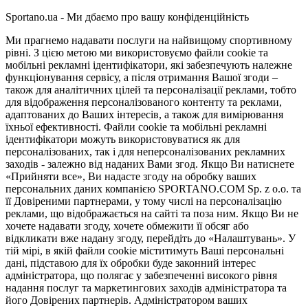
Sportano.ua - Ми дбаємо про вашу конфіденційність
Ми прагнемо надавати послуги на найвищому спортивному
рівні. З цією метою ми використовуємо файли cookie та
мобільні рекламні ідентифікатори, які забезпечують належне
функціонування сервісу, а після отримання Вашої згоди –
також для аналітичних цілей та персоналізації реклами, тобто
для відображення персоналізованого контенту та реклами,
адаптованих до Ваших інтересів, а також для вимірювання
їхньої ефективності. Файли cookie та мобільні рекламні
ідентифікатори можуть використовуватися як для
персоналізованих, так і для неперсоналізованих рекламних
заходів - залежно від наданих Вами згод. Якщо Ви натиснете
«Прийняти все», Ви надасте згоду на обробку ваших
персональних даних компанією SPORTANO.COM Sp. z o.o. та
її Довіреними партнерами, у тому числі на персоналізацію
реклами, що відображається на сайті та поза ним. Якщо Ви не
хочете надавати згоду, хочете обмежити її обсяг або
відкликати вже надану згоду, перейдіть до «Налаштувань». У
тій мірі, в якій файли cookie міститимуть Ваші персональні
дані, підставою для їх обробки буде законний інтерес
адміністратора, що полягає у забезпеченні високого рівня
надання послуг та маркетингових заходів адміністратора та
його Довірених партнерів. Адміністратором ваших