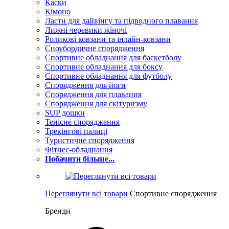
Каски
Кімоно
Ласти для дайвінгу та підводного плавання
Лижні черевики жіночі
Роликові ковзани та інлайн-ковзани
Сноубордичне спорядження
Спортивне обладнання для баскетболу
Спортивне обладнання для боксу
Спортивне обладнання для футболу
Спорядження для йоги
Спорядження для плавання
Спорядження для скітуризму
SUP дошки
Тенісне спорядження
Трекінгові палиці
Туристичне спорядження
Фітнес-обладнання
Побачити більше...
Переглянути всі товари
Спортивне спорядження
Бренди