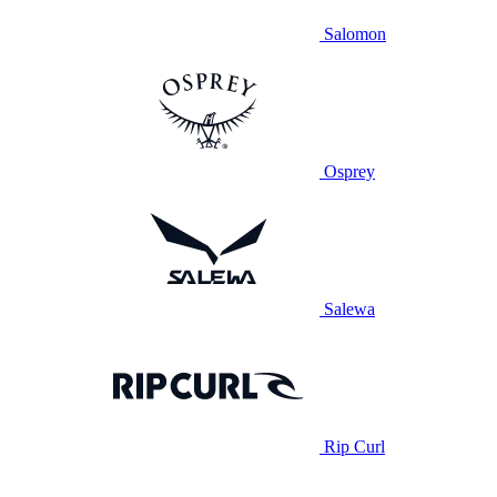
Salomon
Osprey
Salewa
Rip Curl