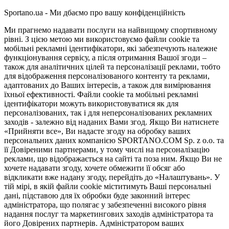
Sportano.ua - Ми дбаємо про вашу конфіденційність
Ми прагнемо надавати послуги на найвищому спортивному
рівні. З цією метою ми використовуємо файли cookie та
мобільні рекламні ідентифікатори, які забезпечують належне
функціонування сервісу, а після отримання Вашої згоди –
також для аналітичних цілей та персоналізації реклами, тобто
для відображення персоналізованого контенту та реклами,
адаптованих до Ваших інтересів, а також для вимірювання
їхньої ефективності. Файли cookie та мобільні рекламні
ідентифікатори можуть використовуватися як для
персоналізованих, так і для неперсоналізованих рекламних
заходів - залежно від наданих Вами згод. Якщо Ви натиснете
«Прийняти все», Ви надасте згоду на обробку ваших
персональних даних компанією SPORTANO.COM Sp. z o.o. та
її Довіреними партнерами, у тому числі на персоналізацію
реклами, що відображається на сайті та поза ним. Якщо Ви не
хочете надавати згоду, хочете обмежити її обсяг або
відкликати вже надану згоду, перейдіть до «Налаштувань». У
тій мірі, в якій файли cookie міститимуть Ваші персональні
дані, підставою для їх обробки буде законний інтерес
адміністратора, що полягає у забезпеченні високого рівня
надання послуг та маркетингових заходів адміністратора та
його Довірених партнерів. Адміністратором ваших