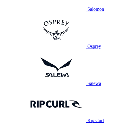
Salomon
Osprey
Salewa
Rip Curl