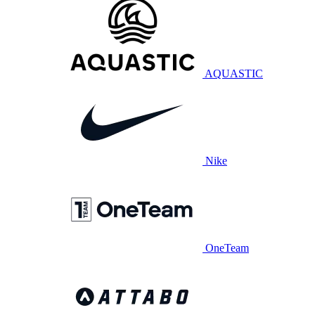
AQUASTIC
Nike
OneTeam