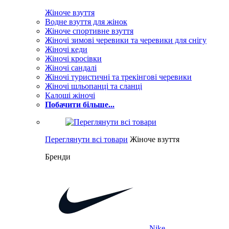
Жіноче взуття
Водне взуття для жінок
Жіноче спортивне взуття
Жіночі зимові черевики та черевики для снігу
Жіночі кеди
Жіночі кросівки
Жіночі сандалі
Жіночі туристичні та трекінгові черевики
Жіночі шльопанці та сланці
Калоші жіночі
Побачити більше...
Переглянути всі товари
Жіноче взуття
Бренди
Nike