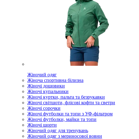
Жіночий одяг
Жіноча спортивна білизна
Жіночі дощовики
Жіночі купальники
Жіночі куртки, пальта та безрукавки
Жіночі світшоти, флісові кофти та светри
Жіночі сорочки
Жіночі футболки та топи з УФ-фільтром
Жіночі футболки, майки та топи
Жіночі шорти
Жіночий одяг для тренувань
Жіночий одяг з мериносової вовни