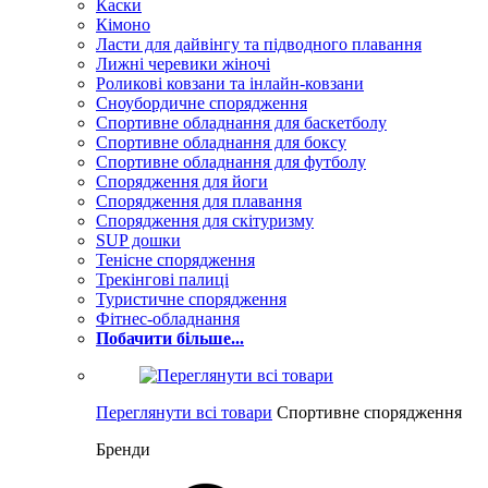
Каски
Кімоно
Ласти для дайвінгу та підводного плавання
Лижні черевики жіночі
Роликові ковзани та інлайн-ковзани
Сноубордичне спорядження
Спортивне обладнання для баскетболу
Спортивне обладнання для боксу
Спортивне обладнання для футболу
Спорядження для йоги
Спорядження для плавання
Спорядження для скітуризму
SUP дошки
Тенісне спорядження
Трекінгові палиці
Туристичне спорядження
Фітнес-обладнання
Побачити більше...
Переглянути всі товари
Спортивне спорядження
Бренди