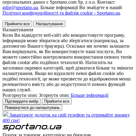
персональних даних є Sportano.com Sp. z o.o. Контакт:
gdpr@sportano.ua
. Більше інформації Ви знайдете в нашій
Політиці конфіденційності та файлів cookie - Sportano.ua
.
Прийняти все
Налаштування
Налаштування
Коли Ви відвідуєте веб-сайт або використовуєте програму,
інформація може збиратися або зберігатися (наприклад, за
допомогою Вашого браузера). Оскільки ми хочемо залишити
Вам вирішувати, як Ви використовуєте наші послуги, Ви
можете самостійно контролювати використання певних типів
файлів cookie або подібних технологій. Натисніть на
заголовки окремих категорій, щоб дізнатися більше та змінити
налаштування. Якщо ви відхилите певні файли cookie або
подібні технології, це може призвести до відображення менш
релевантного вмісту або до недоступності певних функцій
наших служб.
Розгорнути опис
Згорнути опис
Більше інформації
Підтвердити вибір
Прийняти все
Повернутися до налаштувань
Завантажте додаток на свій телефон та отримайте знижку
400 грн!
Пошук за товаром, категорією чи брендом