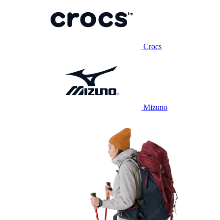
Crocs
Mizuno