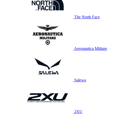
The North Face
Aeronautica Militare
Salewa
2XU