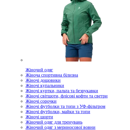
Жіночий одяг
Жіноча спортивна білизна
Жіночі дощовики
Жіночі купальники
Жіночі куртки, пальта та безрукавки
Жіночі світшоти, флісові кофти та светри
Жіночі сорочки
Жіночі футболки та топи з УФ-фільтром
Жіночі футболки, майки та топи
Жіночі шорти
Жіночий одяг для тренувань
Жіночий одяг з мериносової вовни