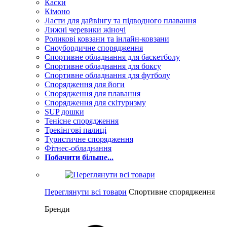
Каски
Кімоно
Ласти для дайвінгу та підводного плавання
Лижні черевики жіночі
Роликові ковзани та інлайн-ковзани
Сноубордичне спорядження
Спортивне обладнання для баскетболу
Спортивне обладнання для боксу
Спортивне обладнання для футболу
Спорядження для йоги
Спорядження для плавання
Спорядження для скітуризму
SUP дошки
Тенісне спорядження
Трекінгові палиці
Туристичне спорядження
Фітнес-обладнання
Побачити більше...
Переглянути всі товари
Спортивне спорядження
Бренди