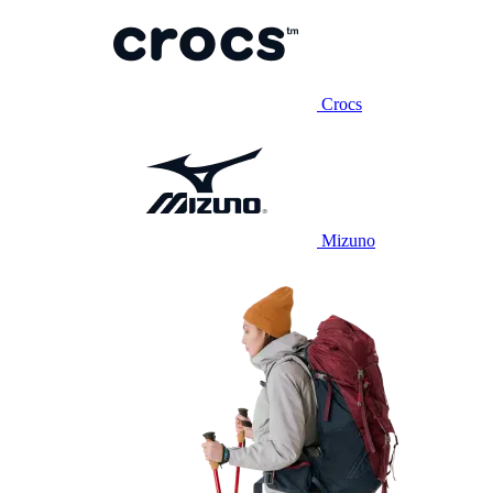
Crocs
Mizuno