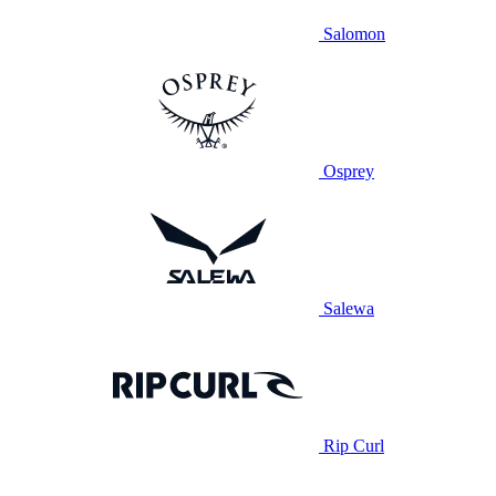
Salomon
Osprey
Salewa
Rip Curl