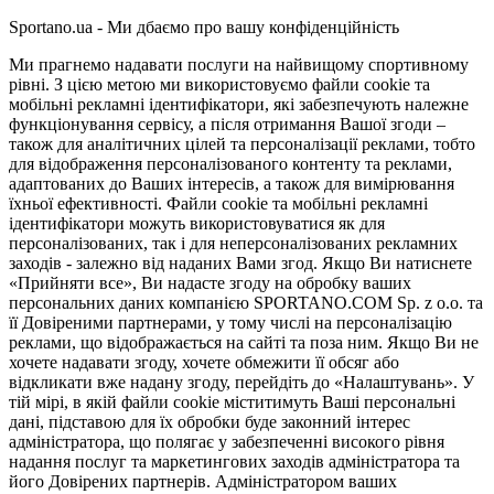
Sportano.ua - Ми дбаємо про вашу конфіденційність
Ми прагнемо надавати послуги на найвищому спортивному
рівні. З цією метою ми використовуємо файли cookie та
мобільні рекламні ідентифікатори, які забезпечують належне
функціонування сервісу, а після отримання Вашої згоди –
також для аналітичних цілей та персоналізації реклами, тобто
для відображення персоналізованого контенту та реклами,
адаптованих до Ваших інтересів, а також для вимірювання
їхньої ефективності. Файли cookie та мобільні рекламні
ідентифікатори можуть використовуватися як для
персоналізованих, так і для неперсоналізованих рекламних
заходів - залежно від наданих Вами згод. Якщо Ви натиснете
«Прийняти все», Ви надасте згоду на обробку ваших
персональних даних компанією SPORTANO.COM Sp. z o.o. та
її Довіреними партнерами, у тому числі на персоналізацію
реклами, що відображається на сайті та поза ним. Якщо Ви не
хочете надавати згоду, хочете обмежити її обсяг або
відкликати вже надану згоду, перейдіть до «Налаштувань». У
тій мірі, в якій файли cookie міститимуть Ваші персональні
дані, підставою для їх обробки буде законний інтерес
адміністратора, що полягає у забезпеченні високого рівня
надання послуг та маркетингових заходів адміністратора та
його Довірених партнерів. Адміністратором ваших