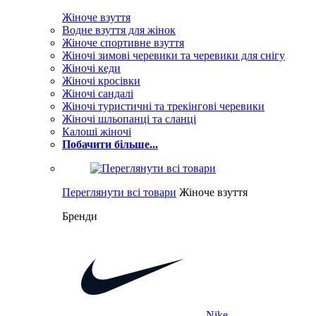
Жіноче взуття
Водне взуття для жінок
Жіноче спортивне взуття
Жіночі зимові черевики та черевики для снігу
Жіночі кеди
Жіночі кросівки
Жіночі сандалі
Жіночі туристичні та трекінгові черевики
Жіночі шльопанці та сланці
Калоші жіночі
Побачити більше...
Переглянути всі товари
Жіноче взуття
Бренди
Nike