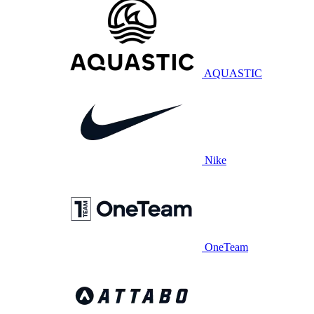
AQUASTIC
Nike
OneTeam