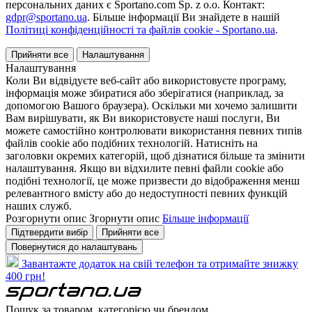
персональних даних є Sportano.com Sp. z o.o. Контакт:
gdpr@sportano.ua
. Більше інформації Ви знайдете в нашій
Політиці конфіденційності та файлів cookie - Sportano.ua
.
Прийняти все
Налаштування
Налаштування
Коли Ви відвідуєте веб-сайт або використовуєте програму,
інформація може збиратися або зберігатися (наприклад, за
допомогою Вашого браузера). Оскільки ми хочемо залишити
Вам вирішувати, як Ви використовуєте наші послуги, Ви
можете самостійно контролювати використання певних типів
файлів cookie або подібних технологій. Натисніть на
заголовки окремих категорій, щоб дізнатися більше та змінити
налаштування. Якщо ви відхилите певні файли cookie або
подібні технології, це може призвести до відображення менш
релевантного вмісту або до недоступності певних функцій
наших служб.
Розгорнути опис
Згорнути опис
Більше інформації
Підтвердити вибір
Прийняти все
Повернутися до налаштувань
Завантажте додаток на свій телефон та отримайте знижку
400 грн!
Пошук за товаром, категорією чи брендом