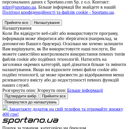
персональних даних є Sportano.com Sp. z o.o. Контакт:
gdpr@sportano.ua
. Більше інформації Ви знайдете в нашій
Політиці конфіденційності та файлів cookie - Sportano.ua
.
Прийняти все
Налаштування
Налаштування
Коли Ви відвідуєте веб-сайт або використовуєте програму,
інформація може збиратися або зберігатися (наприклад, за
допомогою Вашого браузера). Оскільки ми хочемо залишити
Вам вирішувати, як Ви використовуєте наші послуги, Ви
можете самостійно контролювати використання певних типів
файлів cookie або подібних технологій. Натисніть на
заголовки окремих категорій, щоб дізнатися більше та змінити
налаштування. Якщо ви відхилите певні файли cookie або
подібні технології, це може призвести до відображення менш
релевантного вмісту або до недоступності певних функцій
наших служб.
Розгорнути опис
Згорнути опис
Більше інформації
Підтвердити вибір
Прийняти все
Повернутися до налаштувань
Завантажте додаток на свій телефон та отримайте знижку
400 грн!
Пошук за товаром, категорією чи брендом