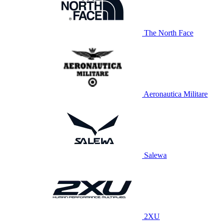
The North Face
Aeronautica Militare
Salewa
2XU