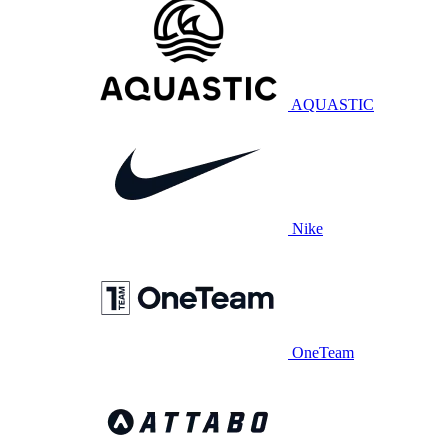
AQUASTIC
Nike
OneTeam