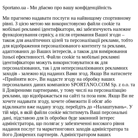
Sportano.ua - Ми дбаємо про вашу конфіденційність
Ми прагнемо надавати послуги на найвищому спортивному
рівні. З цією метою ми використовуємо файли cookie та
мобільні рекламні ідентифікатори, які забезпечують належне
функціонування сервісу, а після отримання Вашої згоди –
також для аналітичних цілей та персоналізації реклами, тобто
для відображення персоналізованого контенту та реклами,
адаптованих до Ваших інтересів, а також для вимірювання
їхньої ефективності. Файли cookie та мобільні рекламні
ідентифікатори можуть використовуватися як для
персоналізованих, так і для неперсоналізованих рекламних
заходів - залежно від наданих Вами згод. Якщо Ви натиснете
«Прийняти все», Ви надасте згоду на обробку ваших
персональних даних компанією SPORTANO.COM Sp. z o.o. та
її Довіреними партнерами, у тому числі на персоналізацію
реклами, що відображається на сайті та поза ним. Якщо Ви не
хочете надавати згоду, хочете обмежити її обсяг або
відкликати вже надану згоду, перейдіть до «Налаштувань». У
тій мірі, в якій файли cookie міститимуть Ваші персональні
дані, підставою для їх обробки буде законний інтерес
адміністратора, що полягає у забезпеченні високого рівня
надання послуг та маркетингових заходів адміністратора та
його Довірених партнерів. Адміністратором ваших