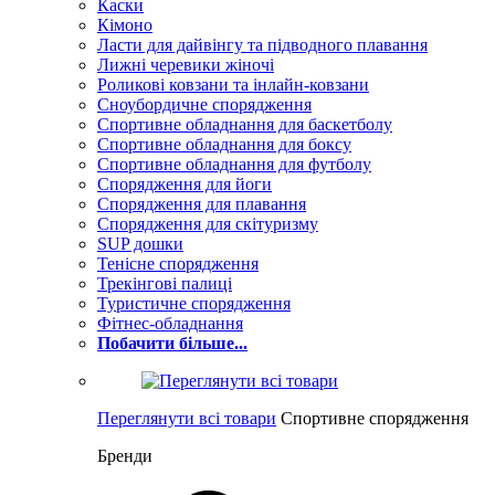
Каски
Кімоно
Ласти для дайвінгу та підводного плавання
Лижні черевики жіночі
Роликові ковзани та інлайн-ковзани
Сноубордичне спорядження
Спортивне обладнання для баскетболу
Спортивне обладнання для боксу
Спортивне обладнання для футболу
Спорядження для йоги
Спорядження для плавання
Спорядження для скітуризму
SUP дошки
Тенісне спорядження
Трекінгові палиці
Туристичне спорядження
Фітнес-обладнання
Побачити більше...
Переглянути всі товари
Спортивне спорядження
Бренди