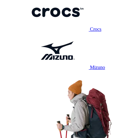
Crocs
Mizuno