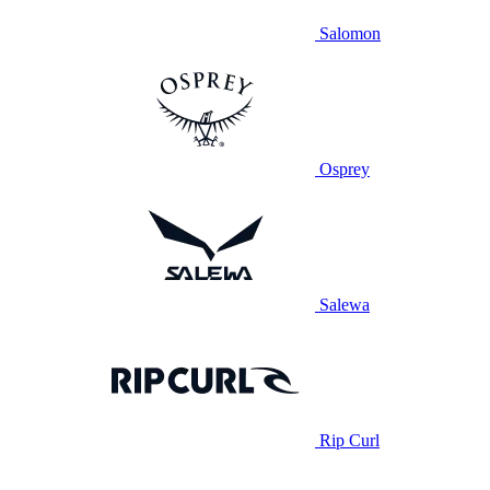
Salomon
Osprey
Salewa
Rip Curl