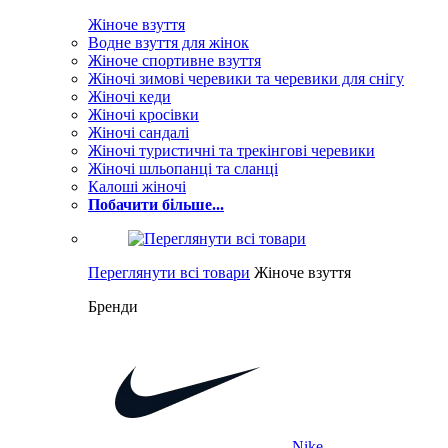
Жіноче взуття
Водне взуття для жінок
Жіноче спортивне взуття
Жіночі зимові черевики та черевики для снігу
Жіночі кеди
Жіночі кросівки
Жіночі сандалі
Жіночі туристичні та трекінгові черевики
Жіночі шльопанці та сланці
Калоші жіночі
Побачити більше...
Переглянути всі товари
Жіноче взуття
Бренди
Nike