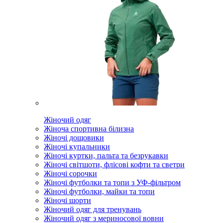
Жіночий одяг
Жіноча спортивна білизна
Жіночі дощовики
Жіночі купальники
Жіночі куртки, пальта та безрукавки
Жіночі світшоти, флісові кофти та светри
Жіночі сорочки
Жіночі футболки та топи з УФ-фільтром
Жіночі футболки, майки та топи
Жіночі шорти
Жіночий одяг для тренувань
Жіночий одяг з мериносової вовни