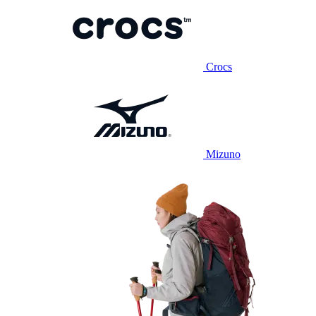
Crocs
Mizuno