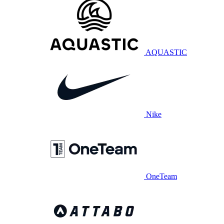
AQUASTIC
Nike
OneTeam