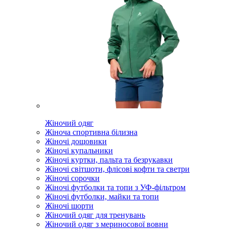
Жіночий одяг
Жіноча спортивна білизна
Жіночі дощовики
Жіночі купальники
Жіночі куртки, пальта та безрукавки
Жіночі світшоти, флісові кофти та светри
Жіночі сорочки
Жіночі футболки та топи з УФ-фільтром
Жіночі футболки, майки та топи
Жіночі шорти
Жіночий одяг для тренувань
Жіночий одяг з мериносової вовни