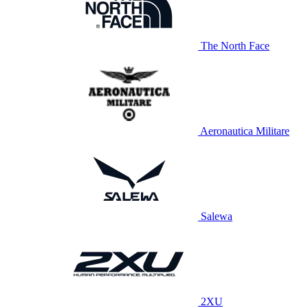
The North Face
Aeronautica Militare
Salewa
2XU