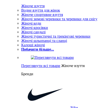
Жіноче взуття
Водне взуття для жінок
Жіноче спортивне взуття
Жіночі зимові черевики та черевики для снігу
Жіночі кеди
Жіночі кросівки
Жіночі сандалі
Жіночі туристичні та трекінгові черевики
Жіночі шльопанці та сланці
Калоші жіночі
Побачити більше...
Переглянути всі товари
Жіноче взуття
Бренди
Nike