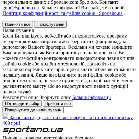
персональних даних є Sportano.com Sp. z o.o. Контакт:
gdpr@sportano.ua
. Більше інформації Ви знайдете в нашій
Політиці конфіденційності та файлів cookie - Sportano.ua
.
Прийняти все
Налаштування
Налаштування
Коли Ви відвідуєте веб-сайт або використовуєте програму,
інформація може збиратися або зберігатися (наприклад, за
допомогою Вашого браузера). Оскільки ми хочемо залишити
Вам вирішувати, як Ви використовуєте наші послуги, Ви
можете самостійно контролювати використання певних типів
файлів cookie або подібних технологій. Натисніть на
заголовки окремих категорій, щоб дізнатися більше та змінити
налаштування. Якщо ви відхилите певні файли cookie або
подібні технології, це може призвести до відображення менш
релевантного вмісту або до недоступності певних функцій
наших служб.
Розгорнути опис
Згорнути опис
Більше інформації
Підтвердити вибір
Прийняти все
Повернутися до налаштувань
Завантажте додаток на свій телефон та отримайте знижку
400 грн!
Пошук за товаром, категорією чи брендом