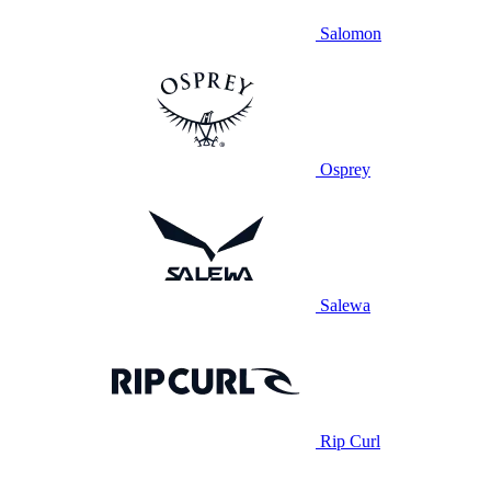
Salomon
Osprey
Salewa
Rip Curl