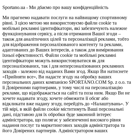
Sportano.ua - Ми дбаємо про вашу конфіденційність
Ми прагнемо надавати послуги на найвищому спортивному
рівні. З цією метою ми використовуємо файли cookie та
мобільні рекламні ідентифікатори, які забезпечують належне
функціонування сервісу, а після отримання Вашої згоди –
також для аналітичних цілей та персоналізації реклами, тобто
для відображення персоналізованого контенту та реклами,
адаптованих до Ваших інтересів, а також для вимірювання
їхньої ефективності. Файли cookie та мобільні рекламні
ідентифікатори можуть використовуватися як для
персоналізованих, так і для неперсоналізованих рекламних
заходів - залежно від наданих Вами згод. Якщо Ви натиснете
«Прийняти все», Ви надасте згоду на обробку ваших
персональних даних компанією SPORTANO.COM Sp. z o.o. та
її Довіреними партнерами, у тому числі на персоналізацію
реклами, що відображається на сайті та поза ним. Якщо Ви не
хочете надавати згоду, хочете обмежити її обсяг або
відкликати вже надану згоду, перейдіть до «Налаштувань». У
тій мірі, в якій файли cookie міститимуть Ваші персональні
дані, підставою для їх обробки буде законний інтерес
адміністратора, що полягає у забезпеченні високого рівня
надання послуг та маркетингових заходів адміністратора та
його Довірених партнерів. Адміністратором ваших