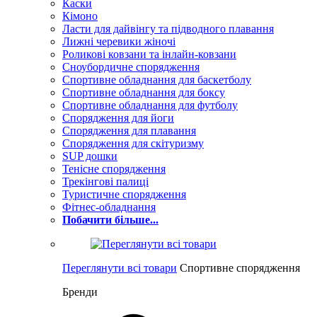
Каски
Кімоно
Ласти для дайвінгу та підводного плавання
Лижні черевики жіночі
Роликові ковзани та інлайн-ковзани
Сноубордичне спорядження
Спортивне обладнання для баскетболу
Спортивне обладнання для боксу
Спортивне обладнання для футболу
Спорядження для йоги
Спорядження для плавання
Спорядження для скітуризму
SUP дошки
Тенісне спорядження
Трекінгові палиці
Туристичне спорядження
Фітнес-обладнання
Побачити більше...
Переглянути всі товари
Спортивне спорядження
Бренди