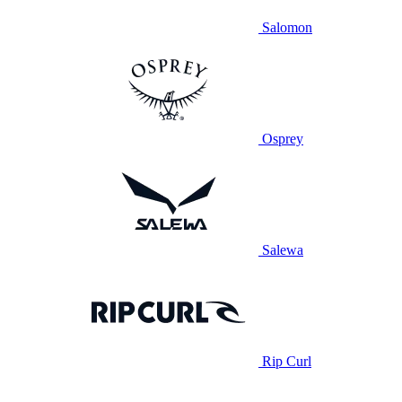
Salomon
Osprey
Salewa
Rip Curl