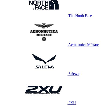
The North Face
Aeronautica Militare
Salewa
2XU