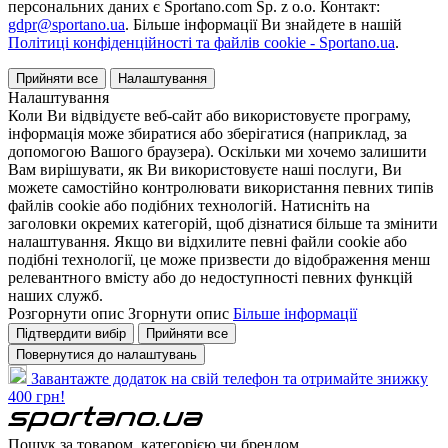
персональних даних є Sportano.com Sp. z o.o. Контакт:
gdpr@sportano.ua
. Більше інформації Ви знайдете в нашій
Політиці конфіденційності та файлів cookie - Sportano.ua
.
Прийняти все
Налаштування
Налаштування
Коли Ви відвідуєте веб-сайт або використовуєте програму,
інформація може збиратися або зберігатися (наприклад, за
допомогою Вашого браузера). Оскільки ми хочемо залишити
Вам вирішувати, як Ви використовуєте наші послуги, Ви
можете самостійно контролювати використання певних типів
файлів cookie або подібних технологій. Натисніть на
заголовки окремих категорій, щоб дізнатися більше та змінити
налаштування. Якщо ви відхилите певні файли cookie або
подібні технології, це може призвести до відображення менш
релевантного вмісту або до недоступності певних функцій
наших служб.
Розгорнути опис
Згорнути опис
Більше інформації
Підтвердити вибір
Прийняти все
Повернутися до налаштувань
Завантажте додаток на свій телефон та отримайте знижку
400 грн!
Пошук за товаром, категорією чи брендом