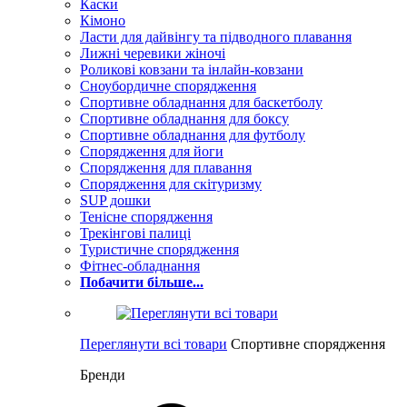
Каски
Кімоно
Ласти для дайвінгу та підводного плавання
Лижні черевики жіночі
Роликові ковзани та інлайн-ковзани
Сноубордичне спорядження
Спортивне обладнання для баскетболу
Спортивне обладнання для боксу
Спортивне обладнання для футболу
Спорядження для йоги
Спорядження для плавання
Спорядження для скітуризму
SUP дошки
Тенісне спорядження
Трекінгові палиці
Туристичне спорядження
Фітнес-обладнання
Побачити більше...
Переглянути всі товари
Спортивне спорядження
Бренди