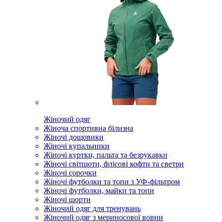
Жіночий одяг
Жіноча спортивна білизна
Жіночі дощовики
Жіночі купальники
Жіночі куртки, пальта та безрукавки
Жіночі світшоти, флісові кофти та светри
Жіночі сорочки
Жіночі футболки та топи з УФ-фільтром
Жіночі футболки, майки та топи
Жіночі шорти
Жіночий одяг для тренувань
Жіночий одяг з мериносової вовни