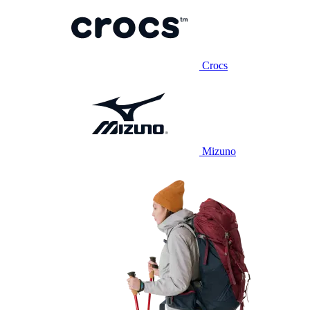
Crocs
Mizuno