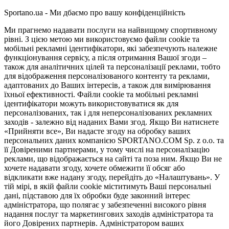
Sportano.ua - Ми дбаємо про вашу конфіденційність
Ми прагнемо надавати послуги на найвищому спортивному
рівні. З цією метою ми використовуємо файли cookie та
мобільні рекламні ідентифікатори, які забезпечують належне
функціонування сервісу, а після отримання Вашої згоди –
також для аналітичних цілей та персоналізації реклами, тобто
для відображення персоналізованого контенту та реклами,
адаптованих до Ваших інтересів, а також для вимірювання
їхньої ефективності. Файли cookie та мобільні рекламні
ідентифікатори можуть використовуватися як для
персоналізованих, так і для неперсоналізованих рекламних
заходів - залежно від наданих Вами згод. Якщо Ви натиснете
«Прийняти все», Ви надасте згоду на обробку ваших
персональних даних компанією SPORTANO.COM Sp. z o.o. та
її Довіреними партнерами, у тому числі на персоналізацію
реклами, що відображається на сайті та поза ним. Якщо Ви не
хочете надавати згоду, хочете обмежити її обсяг або
відкликати вже надану згоду, перейдіть до «Налаштувань». У
тій мірі, в якій файли cookie міститимуть Ваші персональні
дані, підставою для їх обробки буде законний інтерес
адміністратора, що полягає у забезпеченні високого рівня
надання послуг та маркетингових заходів адміністратора та
його Довірених партнерів. Адміністратором ваших