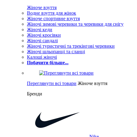
Жіноче взуття
Водне взуття для жінок
Жіноче спортивне взуття
Жіночі зимові черевики та черевики для снігу
Жіночі кеди
Жіночі кросівки
Жіночі сандалі
Жіночі туристичні та трекінгові черевики
Жіночі шльопанці та сланці
Калоші жіночі
Побачити більше...
Переглянути всі товари
Жіноче взуття
Бренди
Nike