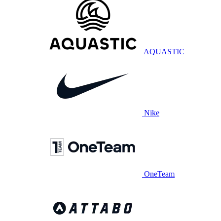
AQUASTIC
Nike
OneTeam